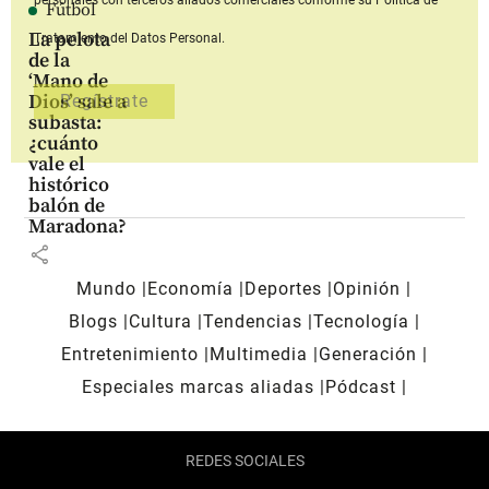
Fútbol
La pelota
Tratamiento del Datos Personal.
de la
‘Mano de
Dios’ sale a
subasta:
¿cuánto
vale el
histórico
balón de
Maradona?
share
Mundo
Economía
Deportes
Opinión
Blogs
Cultura
Tendencias
Tecnología
Entretenimiento
Multimedia
Generación
Especiales marcas aliadas
Pódcast
REDES SOCIALES