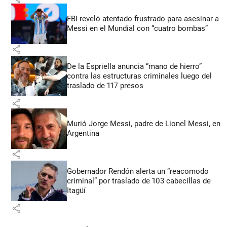
FBI reveló atentado frustrado para asesinar a
Messi en el Mundial con “cuatro bombas”
share
De la Espriella anuncia “mano de hierro”
contra las estructuras criminales luego del
traslado de 117 presos
share
Murió Jorge Messi, padre de Lionel Messi, en
Argentina
share
Gobernador Rendón alerta un “reacomodo
criminal” por traslado de 103 cabecillas de
Itagüí
share