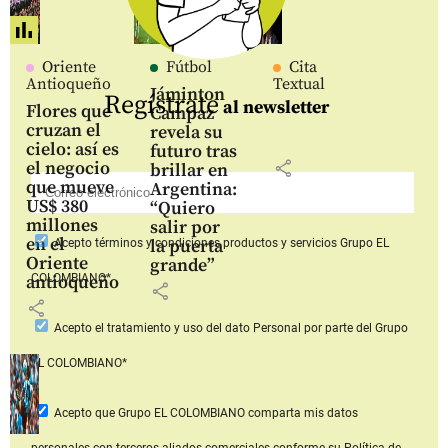
Oriente
Fútbol
Cita
Antioqueño
Textual
Jáminton
Regístrate
al newsletter
Flores que
Campaz
cruzan el
revela su
cielo: así es
futuro tras
share
el negocio
brillar en
que mueve
Argentina:
US$ 380
“Quiero
millones
salir por
en el
la puerta
Acepto
términos y condiciones productos y servicios
Grupo EL
Oriente
grande”
COLOMBIANO*
antioqueño
share
share
Acepto
el tratamiento y uso del dato Personal
por parte del Grupo
EL COLOMBIANO*
Acepto que Grupo EL COLOMBIANO
comparta mis datos
personales con terceros aliados comerciales
conforme su Política de