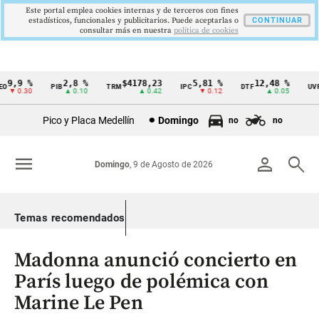
Este portal emplea cookies internas y de terceros con fines
estadísticos, funcionales y publicitarios. Puede aceptarlas o
CONTINUAR
consultar más en nuestra
politica de cookies
9,9 %
2,8 %
$4178,23
5,81 %
12,48 %
$
PIB
TRM
IPC
DTF
UVR
Cintillo
▼ 0.30
▲ 0.10
▲ 0.42
▼ 0.12
▲ 0.05
de
Pico y Placa Medellín
Domingo
no
no
indicadores
económicos
menu
person
search
Domingo
, 9 de Agosto de 2026
Colombia
Temas recomendados
Madonna anunció concierto en
París luego de polémica con
Marine Le Pen