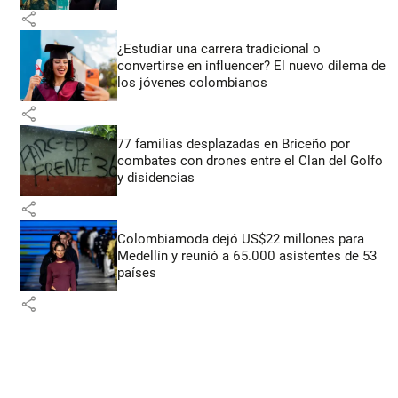
share
¿Estudiar una carrera tradicional o
convertirse en influencer? El nuevo dilema de
los jóvenes colombianos
share
77 familias desplazadas en Briceño por
combates con drones entre el Clan del Golfo
y disidencias
share
Colombiamoda dejó US$22 millones para
Medellín y reunió a 65.000 asistentes de 53
países
share