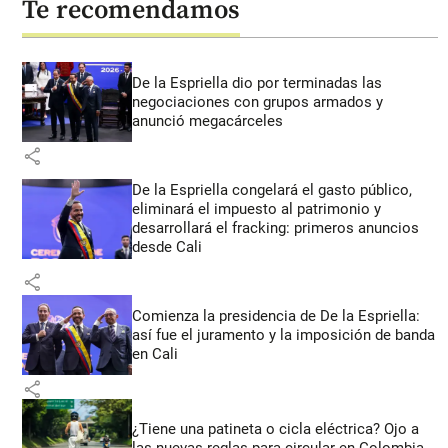
Te recomendamos
De la Espriella dio por terminadas las
negociaciones con grupos armados y
anunció megacárceles
share
De la Espriella congelará el gasto público,
eliminará el impuesto al patrimonio y
desarrollará el fracking: primeros anuncios
desde Cali
share
Comienza la presidencia de De la Espriella:
así fue el juramento y la imposición de banda
en Cali
share
¿Tiene una patineta o cicla eléctrica? Ojo a
las nuevas reglas para circular en Colombia