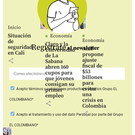
Inicio
Situación
Economía
Economía
de
Claro y la
Regístrate
seguridad
al newsletter
Anif
Universidad
en Cali
propone
de La
ajuste
share
Sabana
fiscal de
abren 160
$53
cupos para
billones
que jóvenes
para
consigan su
evitar
primer
Acepto
términos y condiciones productos y servicios
Grupo EL
una
empleo
crisis en
COLOMBIANO*
share
Colombia
share
Acepto
el tratamiento y uso del dato Personal
por parte del Grupo
EL COLOMBIANO*