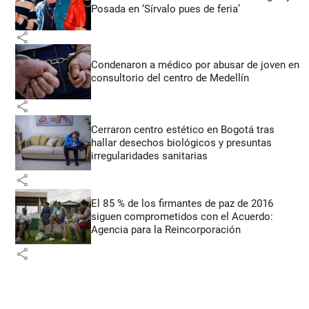
Posada en ‘Sírvalo pues de feria’
share
Condenaron a médico por abusar de joven en
consultorio del centro de Medellín
share
Cerraron centro estético en Bogotá tras
hallar desechos biológicos y presuntas
irregularidades sanitarias
share
El 85 % de los firmantes de paz de 2016
siguen comprometidos con el Acuerdo:
Agencia para la Reincorporación
share