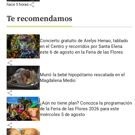
share
hace 5 horas
Te recomendamos
Concierto gratuito de Arelys Henao, tablado
en el Centro y recorridos por Santa Elena
este 6 de agosto en la Feria de las Flores
share
Murió la bebé hipopótamo rescatada en el
Magdalena Medio
share
¿Aún no tiene plan? Conozca la programación
de la Feria de las Flores 2026 para este
miércoles 5 de agosto
share