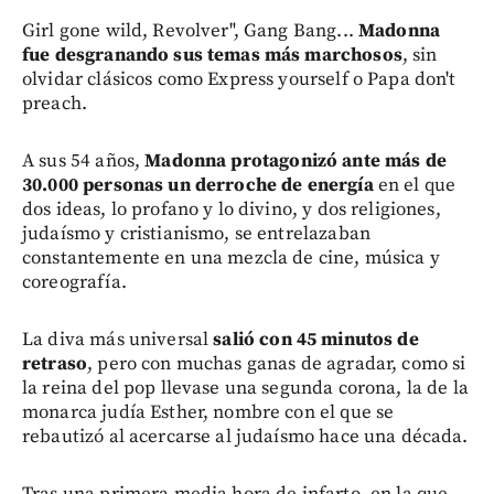
Girl gone wild, Revolver", Gang Bang...
Madonna
fue desgranando sus temas más marchosos
, sin
olvidar clásicos como Express yourself o Papa don't
preach.
A sus 54 años,
Madonna protagonizó ante más de
30.000 personas un derroche de energía
en el que
dos ideas, lo profano y lo divino, y dos religiones,
judaísmo y cristianismo, se entrelazaban
constantemente en una mezcla de cine, música y
coreografía.
La diva más universal
salió con 45 minutos de
retraso
, pero con muchas ganas de agradar, como si
la reina del pop llevase una segunda corona, la de la
monarca judía Esther, nombre con el que se
rebautizó al acercarse al judaísmo hace una década.
Tras una primera media hora de infarto, en la que