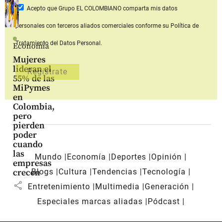
Acepto que Grupo EL COLOMBIANO
comparta mis datos
personales con terceros aliados comerciales
conforme su Política de
Tratamiento del Datos Personal.
Economía
Mujeres
lideran el
55% de las
MiPymes
en
Colombia,
pero
pierden
poder
cuando
las
Mundo
Economía
Deportes
Opinión
empresas
Blogs
Cultura
Tendencias
Tecnología
crecen
share
Entretenimiento
Multimedia
Generación
Especiales marcas aliadas
Pódcast