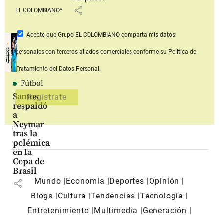
share
EL COLOMBIANO*
Acepto que Grupo EL COLOMBIANO
comparta mis datos
personales con terceros aliados comerciales
conforme su Política de
Tratamiento del Datos Personal.
Fútbol
Santos
respaldó
a
Neymar
tras la
polémica
en la
Copa de
Brasil
Mundo
Economía
Deportes
Opinión
share
Blogs
Cultura
Tendencias
Tecnología
Entretenimiento
Multimedia
Generación