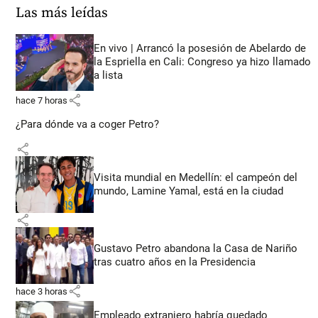
Las más leídas
En vivo | Arrancó la posesión de Abelardo de
la Espriella en Cali: Congreso ya hizo llamado
a lista
share
hace 7 horas
¿Para dónde va a coger Petro?
share
Visita mundial en Medellín: el campeón del
mundo, Lamine Yamal, está en la ciudad
share
Gustavo Petro abandona la Casa de Nariño
tras cuatro años en la Presidencia
share
hace 3 horas
Empleado extranjero habría quedado