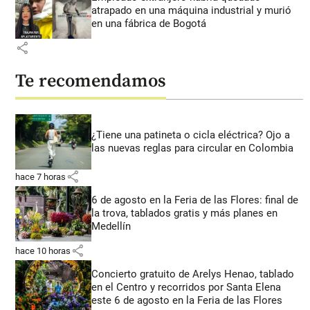
atrapado en una máquina industrial y murió
en una fábrica de Bogotá
share
Te recomendamos
¿Tiene una patineta o cicla eléctrica? Ojo a
las nuevas reglas para circular en Colombia
share
hace 7 horas
6 de agosto en la Feria de las Flores: final de
la trova, tablados gratis y más planes en
Medellín
share
hace 10 horas
Concierto gratuito de Arelys Henao, tablado
en el Centro y recorridos por Santa Elena
este 6 de agosto en la Feria de las Flores