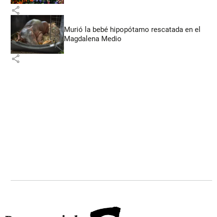
share
Murió la bebé hipopótamo rescatada en el
Magdalena Medio
share