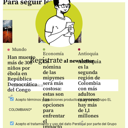
Para seguir leyendo
Mundo
Economía
Antioquia
Han muerto
Regístrate
al newsletter
La
Antioquia
más de 300
nómina
es la
niños por
de las
segunda
ébola en
mipymes
región de
República
será más
Colombia
Democrática
costosa:
con más
del Congo
estas son
adultos
share
las
mayores:
Acepto
términos y condiciones productos y servicios
Grupo EL
opciones
hay más
para
de 1,1
COLOMBIANO*
enfrentar
millones
el
share
Acepto
el tratamiento y uso del dato Personal
por parte del Grupo
impacto