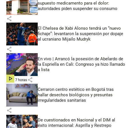
supuesto medicamento para el dolor:
autoridades piden suspender su consumo
share
El Chelsea de Xabi Alonso tendrá un “nuevo
fichaje”: levantaron la suspensión por dopaje
al ucraniano Mijailo Mudryk
share
En vivo | Arrancó la posesión de Abelardo de
la Espriella en Cali: Congreso ya hizo llamado
a lista
share
hace 7 horas
Cerraron centro estético en Bogotá tras
hallar desechos biológicos y presuntas
irregularidades sanitarias
share
De cuestionados en Nacional y el DIM al
éxito internacional: Asprilla y Restrepo