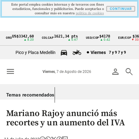
Este portal emplea cookies internas y de terceros con fines
estadísticos, funcionales y publicitarios. Puede aceptarlas o
CONTINUAR
consultar más en nuestra
politica de cookies
US$3342,60
1621,34 pts
$4178
$363
ORO
COLCAP
USD/COP
EUR/COP
Cintillo
▲ 8.20
▲ 0.67
▲ 0.42
▼ 33.0
de
Pico y Placa Medellín
Viernes
7 y 9
7 y 9
indicadores
económicos
menu
person
search
Viernes
, 7 de Agosto de 2026
Colombia
Temas recomendados
Mariano Rajoy anunció más
recortes y un aumento del IVA