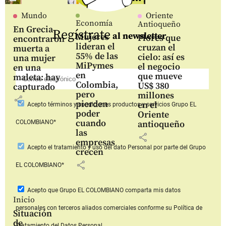
Mundo
Oriente
Economía
Antioqueño
En Grecia
Regístrate
al newsletter
Mujeres
Flores que
encontraron
lideran el
cruzan el
muerta a
55% de las
cielo: así es
una mujer
MiPymes
el negocio
en una
en
que mueve
maleta: hay
Colombia,
US$ 380
capturado
pero
millones
share
pierden
en el
Acepto
términos y condiciones productos y servicios
Grupo EL
poder
Oriente
cuando
COLOMBIANO*
antioqueño
las
share
empresas
Acepto
el tratamiento y uso del dato Personal
por parte del Grupo
crecen
share
EL COLOMBIANO*
Acepto que Grupo EL COLOMBIANO
comparta mis datos
Inicio
personales con terceros aliados comerciales
conforme su Política de
Situación
de
Tratamiento del Datos Personal.