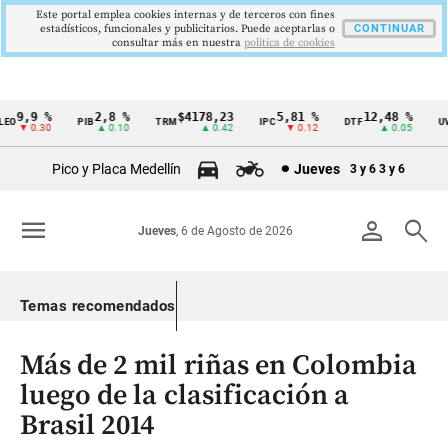
Este portal emplea cookies internas y de terceros con fines
estadísticos, funcionales y publicitarios. Puede aceptarlas o
CONTINUAR
consultar más en nuestra
politica de cookies
9,9 %
2,8 %
$4178,23
5,81 %
12,48 %
O
PIB
TRM
IPC
DTF
UVR
Cintillo
▼ 0.30
▲ 0.10
▲ 0.42
▼ 0.12
▲ 0.05
de
Pico y Placa Medellín
Jueves
3 y 6
3 y 6
indicadores
económicos
menu
person
search
Jueves
, 6 de Agosto de 2026
Colombia
Temas recomendados
Más de 2 mil riñas en Colombia
luego de la clasificación a
Brasil 2014