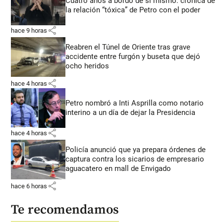
Cuatro años a bordo de sí mismo: crónica de
la relación “tóxica” de Petro con el poder
share
hace 9 horas
Reabren el Túnel de Oriente tras grave
accidente entre furgón y buseta que dejó
ocho heridos
share
hace 4 horas
Petro nombró a Inti Asprilla como notario
interino a un día de dejar la Presidencia
share
hace 4 horas
Policía anunció que ya prepara órdenes de
captura contra los sicarios de empresario
aguacatero en mall de Envigado
share
hace 6 horas
Te recomendamos