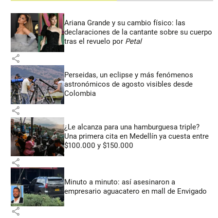
Ariana Grande y su cambio físico: las
declaraciones de la cantante sobre su cuerpo
tras el revuelo por
Petal
share
Perseidas, un eclipse y más fenómenos
astronómicos de agosto visibles desde
Colombia
share
¿Le alcanza para una hamburguesa triple?
Una primera cita en Medellín ya cuesta entre
$100.000 y $150.000
share
Minuto a minuto: así asesinaron a
empresario aguacatero en mall de Envigado
share