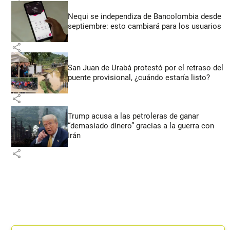
Nequi se independiza de Bancolombia desde
septiembre: esto cambiará para los usuarios
share
San Juan de Urabá protestó por el retraso del
puente provisional, ¿cuándo estaría listo?
share
Trump acusa a las petroleras de ganar
“demasiado dinero” gracias a la guerra con
Irán
share