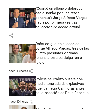
“Guardé un silencio doloroso;
decidí hablar por una razón
concreta”: Jorge Alfredo Vargas
habla por primera vez tras
acusación de acoso sexual
share
Drástico giro en el caso de
Jorge Alfredo Vargas: tres de las
cuatro presuntas víctimas
renunciaron a participar en el
juicio
share
hace 13 horas
Policía neutralizó buseta con
media tonelada de explosivos
que iba hacia Cali horas antes
de la posesión de De la Espriella
share
hace 10 horas