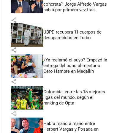
concreta”: Jorge Alfredo Vargas
habla por primera vez tras
acusación de acoso sexual
share
UBPD recupera 11 cuerpos de
desaparecidos en Turbo
share
¿Ya reclamó el suyo? Empezó la
entrega del bono alimentario
Cero Hambre en Medellín
share
Colombia, entre las 15 mejores
ligas del mundo, según el
ranking de Opta
share
Habrá mano a mano entre
Herbert Vargas y Posada en