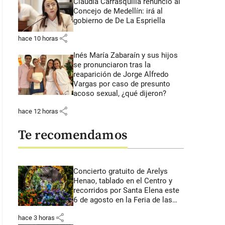
Claudia Carrasquilla renunció al
Concejo de Medellín: irá al
gobierno de De La Espriella
share
hace 10 horas
Inés María Zabaraín y sus hijos
se pronunciaron tras la
reaparición de Jorge Alfredo
Vargas por caso de presunto
acoso sexual, ¿qué dijeron?
share
hace 12 horas
Te recomendamos
Concierto gratuito de Arelys
Henao, tablado en el Centro y
recorridos por Santa Elena este
6 de agosto en la Feria de las
Flores
share
hace 3 horas