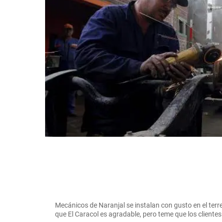
Mecánicos de Naranjal se instalan con gusto en el terre
que El Caracol es agradable, pero teme que los clie