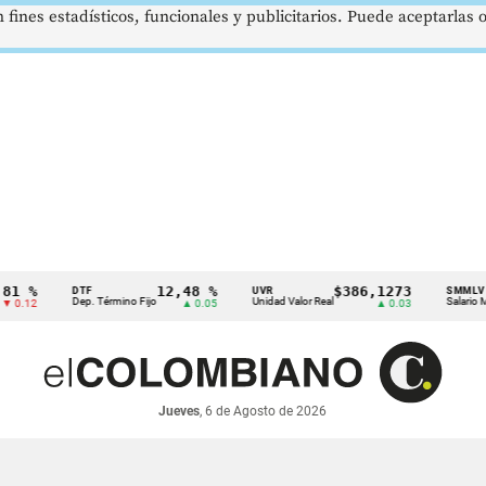
 fines estadísticos, funcionales y publicitarios. Puede aceptarlas
12,48 %
$386,1273
$
DTF
UVR
SMMLV
Dep. Término Fijo
Unidad Valor Real
Salario Mínimo
▲ 0.05
▲ 0.03
Jueves
, 6 de Agosto de 2026