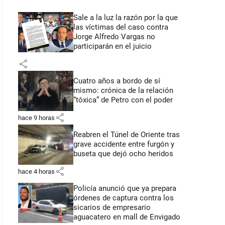
Sale a la luz la razón por la que
las víctimas del caso contra
Jorge Alfredo Vargas no
participarán en el juicio
share
Cuatro años a bordo de sí
mismo: crónica de la relación
“tóxica” de Petro con el poder
share
hace 9 horas
Reabren el Túnel de Oriente tras
grave accidente entre furgón y
buseta que dejó ocho heridos
share
hace 4 horas
Policía anunció que ya prepara
órdenes de captura contra los
sicarios de empresario
aguacatero en mall de Envigado