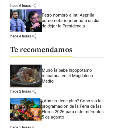
share
hace 6 horas
Petro nombró a Inti Asprilla
como notario interino a un día
de dejar la Presidencia
share
hace 4 horas
Te recomendamos
Murió la bebé hipopótamo
rescatada en el Magdalena
Medio
share
hace 2 horas
¿Aún no tiene plan? Conozca la
programación de la Feria de las
Flores 2026 para este miércoles
5 de agosto
share
hace 5 horas