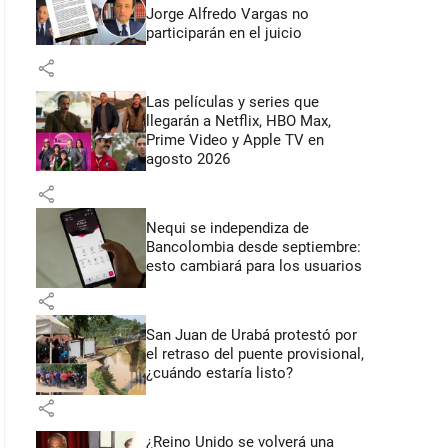
Jorge Alfredo Vargas no
participarán en el juicio
share
Las películas y series que
llegarán a Netflix, HBO Max,
Prime Video y Apple TV en
agosto 2026
share
Nequi se independiza de
Bancolombia desde septiembre:
esto cambiará para los usuarios
share
San Juan de Urabá protestó por
el retraso del puente provisional,
¿cuándo estaría listo?
share
¿Reino Unido se volverá una