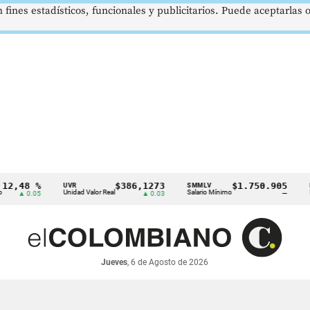
 fines estadísticos, funcionales y publicitarios. Puede aceptarlas
48 %
$386,1273
$1.750.905
UVR
SMMLV
BRENT
Unidad Valor Real
Salario Mínimo
Petróle
 0.05
▲ 0.03
—
Jueves
, 6 de Agosto de 2026