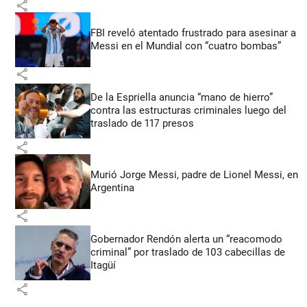
share
FBI reveló atentado frustrado para asesinar a
Messi en el Mundial con “cuatro bombas”
share
De la Espriella anuncia “mano de hierro”
contra las estructuras criminales luego del
traslado de 117 presos
share
Murió Jorge Messi, padre de Lionel Messi, en
Argentina
share
Gobernador Rendón alerta un “reacomodo
criminal” por traslado de 103 cabecillas de
Itagüí
share