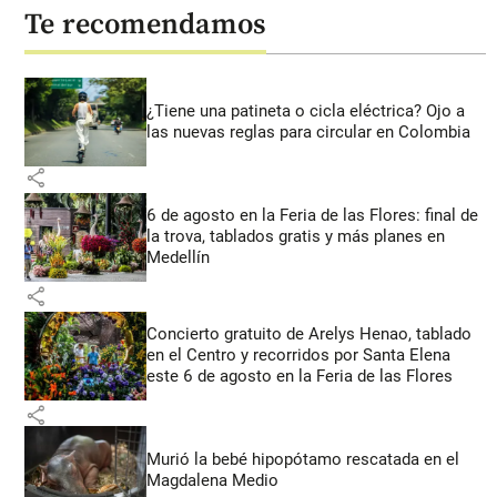
Te recomendamos
¿Tiene una patineta o cicla eléctrica? Ojo a
las nuevas reglas para circular en Colombia
share
6 de agosto en la Feria de las Flores: final de
la trova, tablados gratis y más planes en
Medellín
share
Concierto gratuito de Arelys Henao, tablado
en el Centro y recorridos por Santa Elena
este 6 de agosto en la Feria de las Flores
share
Murió la bebé hipopótamo rescatada en el
Magdalena Medio