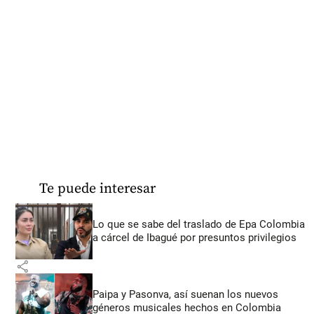
Te puede interesar
Lo que se sabe del traslado de Epa Colombia
a cárcel de Ibagué por presuntos privilegios
share
Paipa y Pasonva, así suenan los nuevos
géneros musicales hechos en Colombia