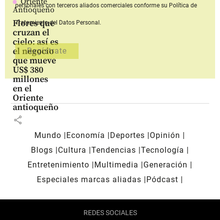
Oriente
personales con terceros aliados comerciales
conforme su Política de
Antioqueño
Flores que
Tratamiento del Datos Personal.
cruzan el
cielo: así es
el negocio
que mueve
US$ 380
millones
en el
Oriente
antioqueño
share
Mundo
Economía
Deportes
Opinión
Blogs
Cultura
Tendencias
Tecnología
Entretenimiento
Multimedia
Generación
Especiales marcas aliadas
Pódcast
REDES SOCIALES