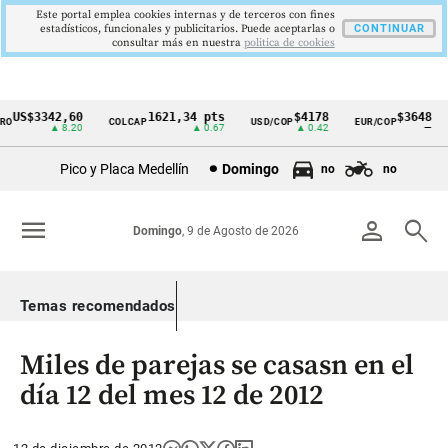
Este portal emplea cookies internas y de terceros con fines
estadísticos, funcionales y publicitarios. Puede aceptarlas o
CONTINUAR
consultar más en nuestra
politica de cookies
US$3342,60
1621,34 pts
$4178
$3648
COLCAP
USD/COP
EUR/COP
Cintillo
▲ 8.20
▲ 0.67
▲ 0.42
—
de
Pico y Placa Medellín
Domingo
no
no
indicadores
económicos
menu
person
search
Domingo
, 9 de Agosto de 2026
Colombia
Temas recomendados
Miles de parejas se casasn en el
día 12 del mes 12 de 2012