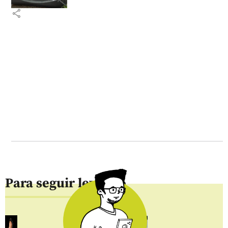
share
Para seguir leyendo