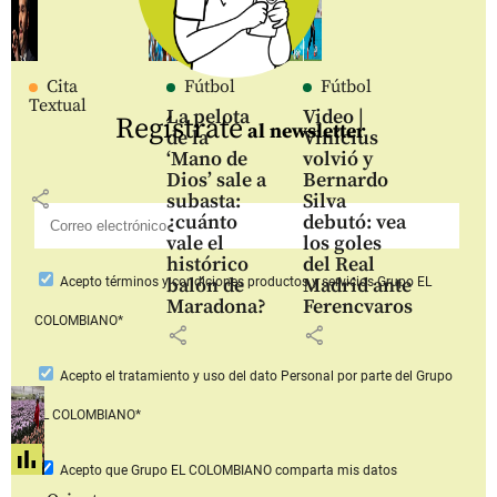
Cita
Fútbol
Fútbol
Textual
La pelota
Video |
Regístrate
al newsletter
de la
Vinícius
‘Mano de
volvió y
Dios’ sale a
Bernardo
share
subasta:
Silva
¿cuánto
debutó: vea
vale el
los goles
histórico
del Real
balón de
Madrid ante
Acepto
términos y condiciones productos y servicios
Grupo EL
Maradona?
Ferencvaros
COLOMBIANO*
share
share
Acepto
el tratamiento y uso del dato Personal
por parte del Grupo
EL COLOMBIANO*
Acepto que Grupo EL COLOMBIANO
comparta mis datos