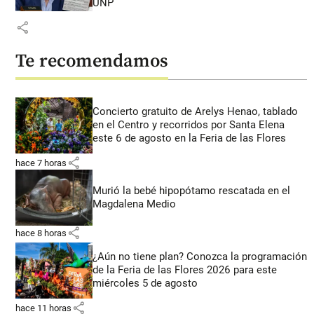
UNP
share
Te recomendamos
Concierto gratuito de Arelys Henao, tablado
en el Centro y recorridos por Santa Elena
este 6 de agosto en la Feria de las Flores
share
hace 7 horas
Murió la bebé hipopótamo rescatada en el
Magdalena Medio
share
hace 8 horas
¿Aún no tiene plan? Conozca la programación
de la Feria de las Flores 2026 para este
miércoles 5 de agosto
share
hace 11 horas