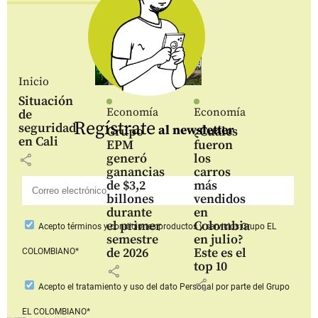
Inicio
Situación
Economía
Economía
de
Regístrate
seguridad
al newsletter
Grupo
¿Cuáles
en Cali
EPM
fueron
generó
los
share
ganancias
carros
de $3,2
más
billones
vendidos
durante
en
el primer
Colombia
Acepto
términos y condiciones productos y servicios
Grupo EL
semestre
en julio?
de 2026
Este es el
COLOMBIANO*
top 10
share
share
Acepto
el tratamiento y uso del dato Personal
por parte del Grupo
EL COLOMBIANO*