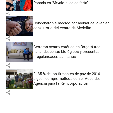
Posada en ‘Sírvalo pues de feria’
share
Condenaron a médico por abusar de joven en
consultorio del centro de Medellín
share
Cerraron centro estético en Bogotá tras
hallar desechos biológicos y presuntas
irregularidades sanitarias
share
El 85 % de los firmantes de paz de 2016
siguen comprometidos con el Acuerdo:
Agencia para la Reincorporación
share