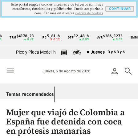
Este portal emplea cookies internas y de terceros con fines
estadísticos, funcionales y publicitarios. Puede aceptarlas o
CONTINUAR
consultar más en nuestra
politica de cookies
$4178,23
5,81 %
12,48 %
$386,1273
TRM
IPC
DTF
UVR
SMMLV
Cintillo
▲ 0.42
▼ 0.12
▲ 0.05
▲ 0.03
de
Pico y Placa Medellín
Jueves
3 y 6
3 y 6
indicadores
económicos
menu
person
search
Jueves
, 6 de Agosto de 2026
Colombia
Temas recomendados
Mujer que viajó de Colombia a
España fue detenida con coca
en prótesis mamarias