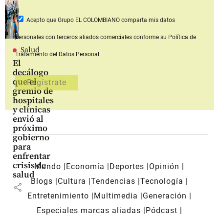
Acepto que Grupo EL COLOMBIANO
comparta mis datos
personales con terceros aliados comerciales
conforme su Política de
Salud
Tratamiento del Datos Personal.
El
decálogo
que el
gremio de
hospitales
y clínicas
envió al
próximo
gobierno
para
enfrentar
crisis de
Mundo
Economía
Deportes
Opinión
salud
Blogs
Cultura
Tendencias
Tecnología
share
Entretenimiento
Multimedia
Generación
Especiales marcas aliadas
Pódcast