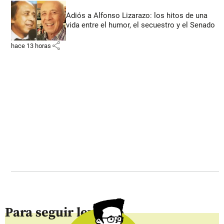
Adiós a Alfonso Lizarazo: los hitos de una
vida entre el humor, el secuestro y el Senado
share
hace 13 horas
Para seguir leyendo