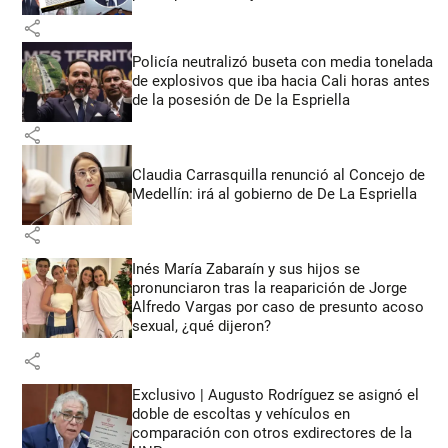
share
Policía neutralizó buseta con media tonelada
de explosivos que iba hacia Cali horas antes
de la posesión de De la Espriella
share
Claudia Carrasquilla renunció al Concejo de
Medellín: irá al gobierno de De La Espriella
share
Inés María Zabaraín y sus hijos se
pronunciaron tras la reaparición de Jorge
Alfredo Vargas por caso de presunto acoso
sexual, ¿qué dijeron?
share
Exclusivo | Augusto Rodríguez se asignó el
doble de escoltas y vehículos en
comparación con otros exdirectores de la