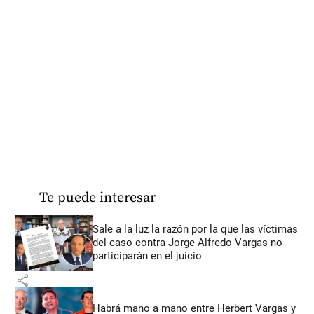
Te puede interesar
Sale a la luz la razón por la que las víctimas
del caso contra Jorge Alfredo Vargas no
participarán en el juicio
share
Habrá mano a mano entre Herbert Vargas y