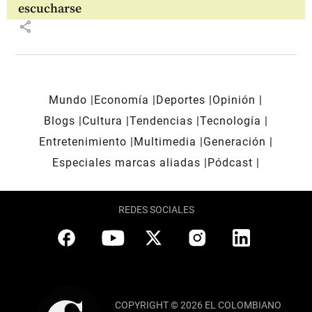
escucharse
share
Mundo
Economía
Deportes
Opinión
Blogs
Cultura
Tendencias
Tecnología
Entretenimiento
Multimedia
Generación
Especiales marcas aliadas
Pódcast
REDES SOCIALES
COPYRIGHT © 2026 EL COLOMBIANO