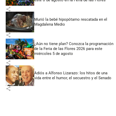
este 6 de agosto en la Feria de las Flores
share
Murió la bebé hipopótamo rescatada en el
Magdalena Medio
share
¿Aún no tiene plan? Conozca la programación
de la Feria de las Flores 2026 para este
miércoles 5 de agosto
share
Adiós a Alfonso Lizarazo: los hitos de una
vida entre el humor, el secuestro y el Senado
share