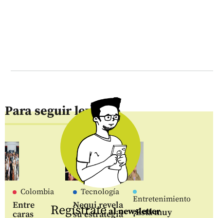
Para seguir leyendo
Colombia
Tecnología
Entretenimiento
Entre
Nequi revela
Regístrate
al newsletter
¡Está muy
caras
su estrategia