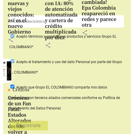
cambiada!
nuevas y
con IA: 80%
Epa Colombia
viejos
de atención
reapareció en
conocidos:
automatizada
redes y parece
así es el
y cartera de
otra
nuevo
crédito
Gobierno
multiplicada
share
por diez
Acepto
términos y condiciones productos y servicios
Grupo EL
share
share
COLOMBIANO*
Acepto
el tratamiento y uso del dato Personal
por parte del Grupo
EL COLOMBIANO*
Acepto que Grupo EL COLOMBIANO
comparta mis datos
Críticos
Crónicas
personales con terceros aliados comerciales
conforme su Política de
de un Fan
Fatal:
Tratamiento del Datos Personal.
Estados
Alterados
decide
volver a