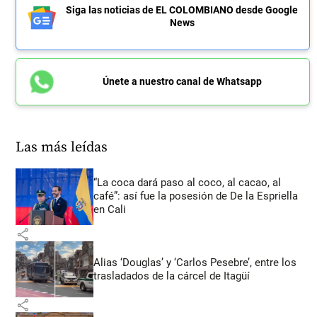
Siga las noticias de EL COLOMBIANO desde Google
News
Únete a nuestro canal de Whatsapp
Las más leídas
“La coca dará paso al coco, al cacao, al
café”: así fue la posesión de De la Espriella
en Cali
share
Alias ‘Douglas’ y ‘Carlos Pesebre’, entre los
trasladados de la cárcel de Itagüí
share