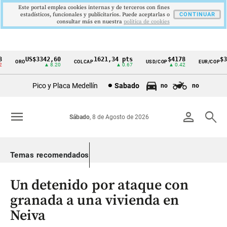
Este portal emplea cookies internas y de terceros con fines
estadísticos, funcionales y publicitarios. Puede aceptarlas o
CONTINUAR
consultar más en nuestra
politica de cookies
US$3342,60
1621,34 pts
$4178
$36
ORO
COLCAP
USD/COP
EUR/COP
Cintillo
▲ 8.20
▲ 0.67
▲ 0.42
de
Pico y Placa Medellín
Sabado
no
no
indicadores
económicos
menu
person
search
Sábado
, 8 de Agosto de 2026
Colombia
Temas recomendados
Un detenido por ataque con
granada a una vivienda en
Neiva