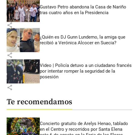
Gustavo Petro abandona la Casa de Nariño
tras cuatro años en la Presidencia
share
¿Quién es DJ Gunn Lundemo, la amiga que
recibió a Verónica Alcocer en Suecia?
share
Video | Policía detuvo a un ciudadano francés
por intentar romper la seguridad de la
posesión
share
Te recomendamos
Concierto gratuito de Arelys Henao, tablado
en el Centro y recorridos por Santa Elena