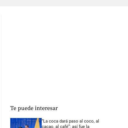
Te puede interesar
“La coca dará paso al coco, al
cacao, al café”: así fue la