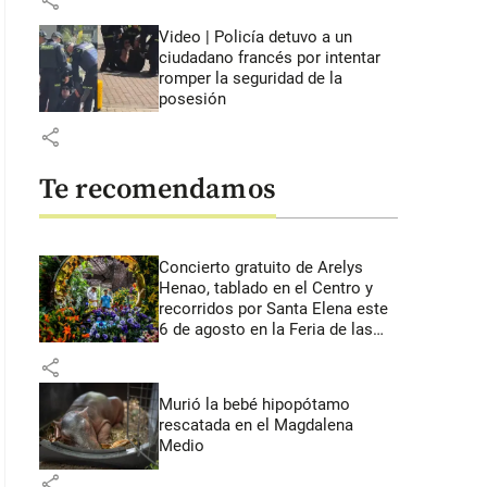
share
Video | Policía detuvo a un
ciudadano francés por intentar
romper la seguridad de la
posesión
share
Te recomendamos
Concierto gratuito de Arelys
Henao, tablado en el Centro y
recorridos por Santa Elena este
6 de agosto en la Feria de las
Flores
share
Murió la bebé hipopótamo
rescatada en el Magdalena
Medio
share