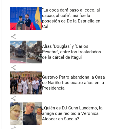
“La coca dará paso al coco, al
cacao, al café”: así fue la
posesión de De la Espriella en
Cali
share
Alias ‘Douglas’ y ‘Carlos
Pesebre’, entre los trasladados
de la cárcel de Itagüí
share
Gustavo Petro abandona la Casa
de Nariño tras cuatro años en la
Presidencia
share
¿Quién es DJ Gunn Lundemo, la
amiga que recibió a Verónica
Alcocer en Suecia?