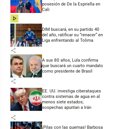
posesión de De la Espriella en
Cali
share
DIM buscará, en su partido 40
del año, ratificar su “renacer” en
Liga enfrentando al Tolima
share
A sus 80 años, Lula confirma
que buscará un cuarto mandato
como presidente de Brasil
share
EE. UU. investiga ciberataques
contra sistemas de agua en al
menos siete estados;
sospechas apuntan a Irán
share
¡Pilas con las quemas! Barbosa