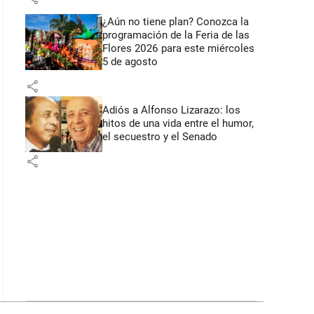
¿Aún no tiene plan? Conozca la
programación de la Feria de las
Flores 2026 para este miércoles
5 de agosto
share
Adiós a Alfonso Lizarazo: los
hitos de una vida entre el humor,
el secuestro y el Senado
share