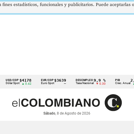
 fines estadísticos, funcionales y publicitarios. Puede aceptarlas
$4178
$3639
9,9 %
2,8 %
/COP
EUR/COP
DESEMPLEO
PIB
r Spot
Euro Spot
Tasa Nacional
Crec. Anual
▲ 0.42
—
▼ 0.30
▲ 0.10
Sábado
, 8 de Agosto de 2026