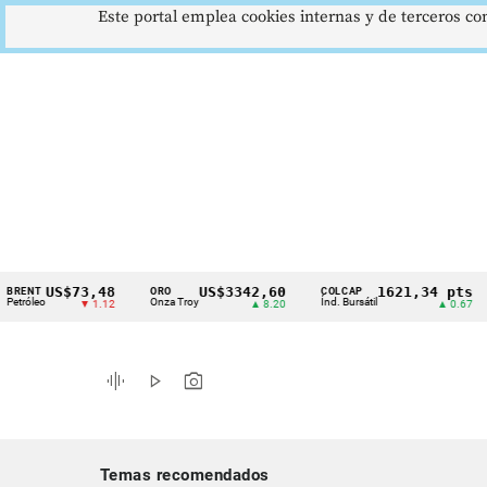
Este portal emplea cookies internas y de terceros con
US$73,48
US$3342,60
1621,34 pts
ORO
COLCAP
USD
Cintillo
o
Onza Troy
Índ. Bursátil
Dóla
▼ 1.12
▲ 8.20
▲ 0.67
de
indicadores
graphic_eq
play_arrow
photo_camera
económicos
Colombia
Temas recomendados