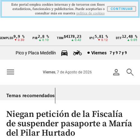
Este portal emplea cookies internas y de terceros con fines
estadísticos, funcionales y publicitarios. Puede aceptarlas o
CONTINUAR
consultar más en nuestra
politica de cookies
9,9 %
2,8 %
$4178,23
5,81 %
12,48 %
MPLEO
PIB
TRM
IPC
DTF
Cintillo
▼ 0.30
▲ 0.10
▲ 0.42
▼ 0.12
▲ 0.05
de
Pico y Placa Medellín
Viernes
7 y 9
7 y 9
indicadores
económicos
menu
person
search
Viernes
, 7 de Agosto de 2026
Colombia
Temas recomendados
Niegan petición de la Fiscalía
de suspender pasaporte a María
del Pilar Hurtado