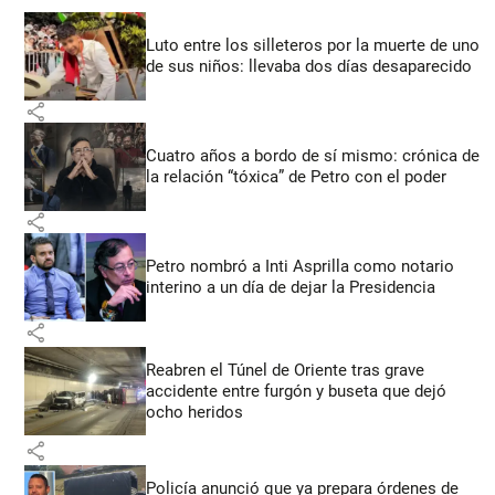
Luto entre los silleteros por la muerte de uno
de sus niños: llevaba dos días desaparecido
share
Cuatro años a bordo de sí mismo: crónica de
la relación “tóxica” de Petro con el poder
share
Petro nombró a Inti Asprilla como notario
interino a un día de dejar la Presidencia
share
Reabren el Túnel de Oriente tras grave
accidente entre furgón y buseta que dejó
ocho heridos
share
Policía anunció que ya prepara órdenes de