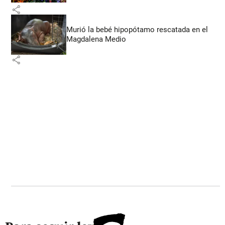
share
Murió la bebé hipopótamo rescatada en el
Magdalena Medio
share