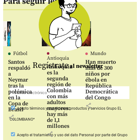
Para seguir leyendo
Fútbol
Mundo
Antioquia
Santos
Han muerto
Regístrate
al newsletter
Antioquia
respaldó
más de 300
es la
a
niños por
segunda
Neymar
ébola en
región de
tras la
República
Colombia
polémica
Democrática
con más
en la
del Congo
adultos
Copa de
share
mayores:
Brasil
Acepto
términos y condiciones productos y servicios
Grupo EL
hay más
share
de 1,1
COLOMBIANO*
millones
share
Acepto
el tratamiento y uso del dato Personal
por parte del Grupo