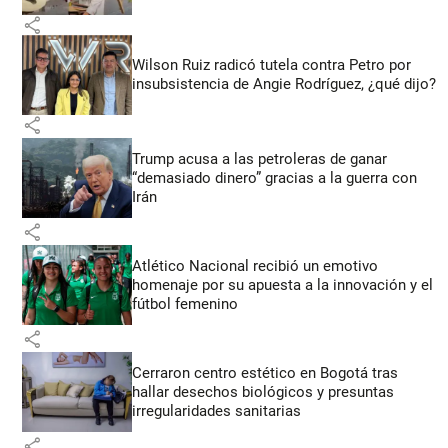
share
Wilson Ruiz radicó tutela contra Petro por
insubsistencia de Angie Rodríguez, ¿qué dijo?
share
Trump acusa a las petroleras de ganar
“demasiado dinero” gracias a la guerra con
Irán
share
Atlético Nacional recibió un emotivo
homenaje por su apuesta a la innovación y el
fútbol femenino
share
Cerraron centro estético en Bogotá tras
hallar desechos biológicos y presuntas
irregularidades sanitarias
share