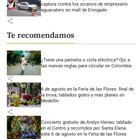
captura contra los sicarios de empresario
aguacatero en mall de Envigado
share
Te recomendamos
¿Tiene una patineta o cicla eléctrica? Ojo a
las nuevas reglas para circular en Colombia
share
6 de agosto en la Feria de las Flores: final de
la trova, tablados gratis y más planes en
Medellín
share
Concierto gratuito de Arelys Henao, tablado
en el Centro y recorridos por Santa Elena
este 6 de agosto en la Feria de las Flores