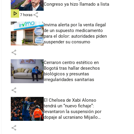
Congreso ya hizo llamado a lista
share
hace 7 horas
Invima alerta por la venta ilegal
de un supuesto medicamento
para el dolor: autoridades piden
suspender su consumo
share
Cerraron centro estético en
Bogotá tras hallar desechos
biológicos y presuntas
irregularidades sanitarias
share
El Chelsea de Xabi Alonso
tendrá un “nuevo fichaje”:
levantaron la suspensión por
dopaje al ucraniano Mijailo
Mudryk
share