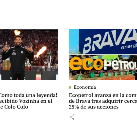
Economía
¡Como toda una leyenda!
Ecopetrol avanza en la co
recibido Vozinha en el
de Brava tras adquirir cerca
de Colo Colo
25% de sus acciones
share