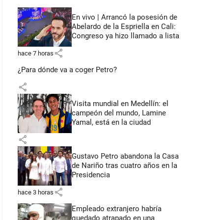
En vivo | Arrancó la posesión de
Abelardo de la Espriella en Cali:
Congreso ya hizo llamado a lista
share
hace 7 horas
¿Para dónde va a coger Petro?
share
Visita mundial en Medellín: el
campeón del mundo, Lamine
Yamal, está en la ciudad
share
Gustavo Petro abandona la Casa
de Nariño tras cuatro años en la
Presidencia
share
hace 3 horas
Empleado extranjero habría
quedado atrapado en una