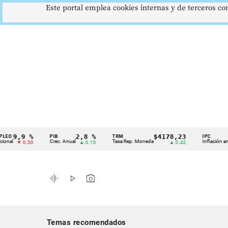
Este portal emplea cookies internas y de terceros con
,9 %
2,8 %
$4178,23
5,
PIB
TRM
IPC
Cintillo
Crec. Anual
Tasa Rep. Moneda
Inflación anual
▼ 0.30
▲ 0.10
▲ 0.42
de
indicadores
graphic_eq
play_arrow
photo_camera
económicos
Colombia
Temas recomendados