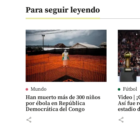
Para seguir leyendo
Mundo
Fútbol
Han muerto más de 300 niños
Video | 
por ébola en República
Así fue 
Democrática del Congo
estadio 
share
share