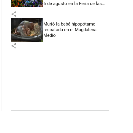
6 de agosto en la Feria de las
Flores
share
Murió la bebé hipopótamo
rescatada en el Magdalena
Medio
share