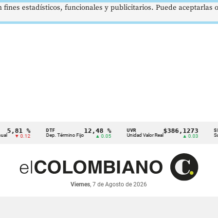
 fines estadísticos, funcionales y publicitarios. Puede aceptarlas
81 %
12,48 %
$386,1273
DTF
UVR
SMMLV
Dep. Término Fijo
Unidad Valor Real
Salario M
▼ 0.12
▲ 0.05
▲ 0.03
Viernes
, 7 de Agosto de 2026