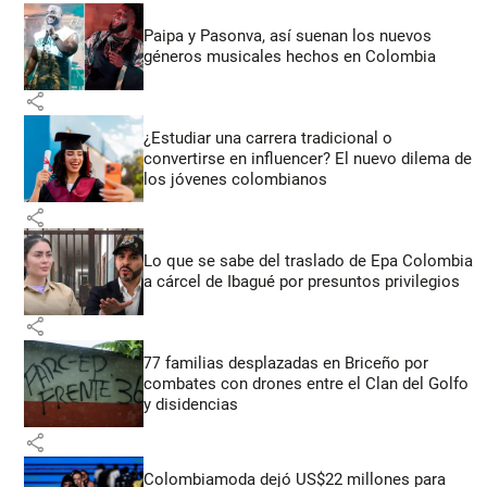
Paipa y Pasonva, así suenan los nuevos
géneros musicales hechos en Colombia
share
¿Estudiar una carrera tradicional o
convertirse en influencer? El nuevo dilema de
los jóvenes colombianos
share
Lo que se sabe del traslado de Epa Colombia
a cárcel de Ibagué por presuntos privilegios
share
77 familias desplazadas en Briceño por
combates con drones entre el Clan del Golfo
y disidencias
share
Colombiamoda dejó US$22 millones para