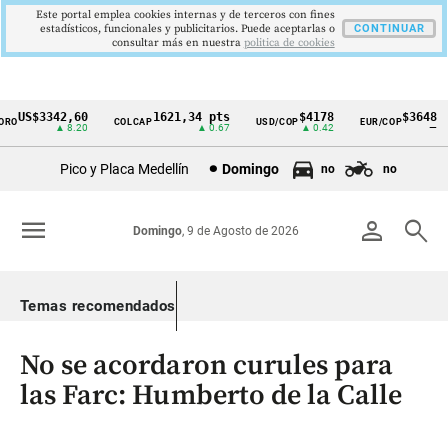
Este portal emplea cookies internas y de terceros con fines
estadísticos, funcionales y publicitarios. Puede aceptarlas o
CONTINUAR
consultar más en nuestra
politica de cookies
US$3342,60
1621,34 pts
$4178
$3648
O
COLCAP
USD/COP
EUR/COP
Cintillo
▲ 8.20
▲ 0.67
▲ 0.42
—
de
Pico y Placa Medellín
Domingo
no
no
indicadores
económicos
menu
person
search
Domingo
, 9 de Agosto de 2026
Colombia
Temas recomendados
No se acordaron curules para
las Farc: Humberto de la Calle