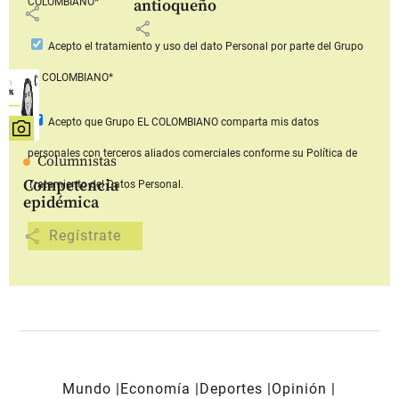
COLOMBIANO*
antioqueño
share
share
Acepto
el tratamiento y uso del dato Personal
por parte del Grupo
EL COLOMBIANO*
Acepto que Grupo EL COLOMBIANO
comparta mis datos
personales con terceros aliados comerciales
conforme su Política de
Columnistas
Competencia
Tratamiento del Datos Personal.
epidémica
share
Mundo
Economía
Deportes
Opinión