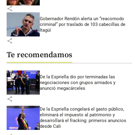
share
Gobernador Rendón alerta un “reacomodo
criminal” por traslado de 103 cabecillas de
Itagüí
share
Te recomendamos
De la Espriella dio por terminadas las
negociaciones con grupos armados y
anunció megacárceles
share
De la Espriella congelará el gasto público,
eliminará el impuesto al patrimonio y
desarrollará el fracking: primeros anuncios
desde Cali