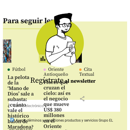
Para seguir leyendo
Fútbol
Oriente
Cita
Antioqueño
Textual
La pelota
Regístrate
al newsletter
Flores que
de la
cruzan el
‘Mano de
cielo: así es
Dios’ sale a
share
el negocio
subasta:
que mueve
¿cuánto
US$ 380
vale el
millones
histórico
en el
balón de
Acepto
términos y condiciones productos y servicios
Grupo EL
Oriente
Maradona?