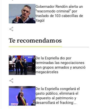
Gobernador Rendón alerta un
“reacomodo criminal” por
traslado de 103 cabecillas de
Itagüí
share
Te recomendamos
De la Espriella dio por
terminadas las negociaciones
con grupos armados y anunció
megacárceles
share
De la Espriella congelará el
gasto público, eliminará el
impuesto al patrimonio y
desarrollará el fracking:
primeros anuncios desde Cali