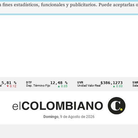
 fines estadísticos, funcionales y publicitarios. Puede aceptarlas
1 %
12,48 %
$386,1273
DTF
UVR
SMMLV
Dep. Término Fijo
Unidad Valor Real
Salario Mín
0.12
▲ 0.05
▲ 0.03
Domingo
, 9 de Agosto de 2026