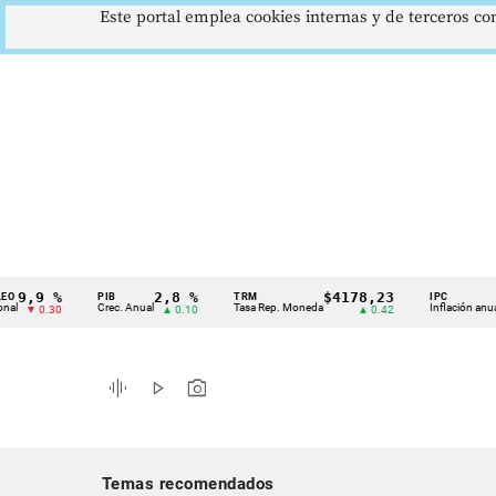
Este portal emplea cookies internas y de terceros con
9 %
2,8 %
$4178,23
5,8
PIB
TRM
IPC
Cintillo
Crec. Anual
Tasa Rep. Moneda
Inflación anual
0.30
▲ 0.10
▲ 0.42
▼ 
de
indicadores
graphic_eq
play_arrow
photo_camera
económicos
Colombia
Temas recomendados