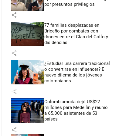
por presuntos privilegios
share
77 familias desplazadas en
Briceño por combates con
drones entre el Clan del Golfo y
disidencias
share
¿Estudiar una carrera tradicional
o convertirse en influencer? El
nuevo dilema de los jóvenes
colombianos
share
Colombiamoda dejó US$22
millones para Medellín y reunió
a 65.000 asistentes de 53
países
share