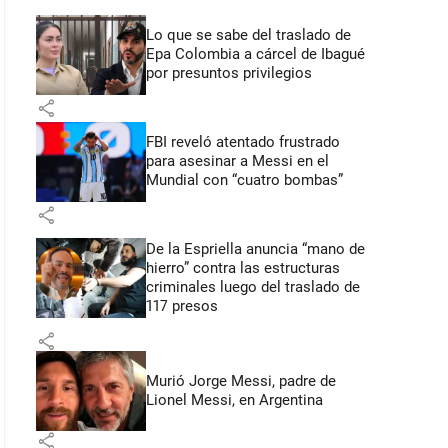
Lo que se sabe del traslado de
Epa Colombia a cárcel de Ibagué
por presuntos privilegios
share
FBI reveló atentado frustrado
para asesinar a Messi en el
Mundial con “cuatro bombas”
share
De la Espriella anuncia “mano de
hierro” contra las estructuras
criminales luego del traslado de
117 presos
share
Murió Jorge Messi, padre de
Lionel Messi, en Argentina
share