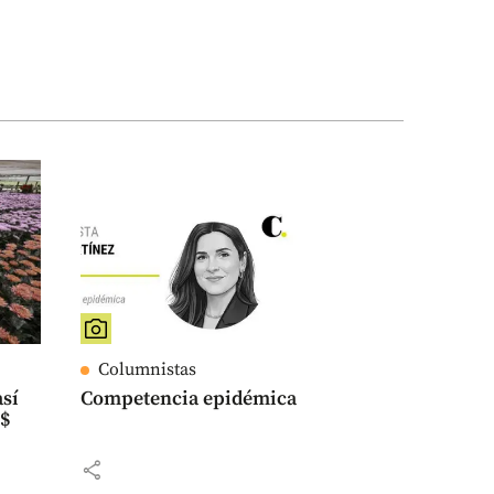
Columnistas
así
Competencia epidémica
S$
share