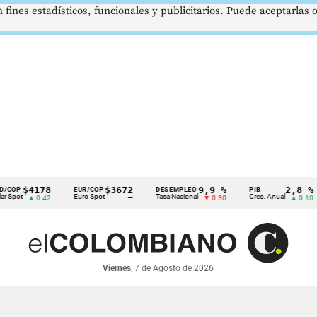
 fines estadísticos, funcionales y publicitarios. Puede aceptarlas
4178
$3672
9,9 %
2,8 %
EUR/COP
DESEMPLEO
PIB
T
Euro Spot
Tasa Nacional
Crec. Anual
Ta
▲ 0.42
—
▼ 0.30
▲ 0.10
Viernes
, 7 de Agosto de 2026