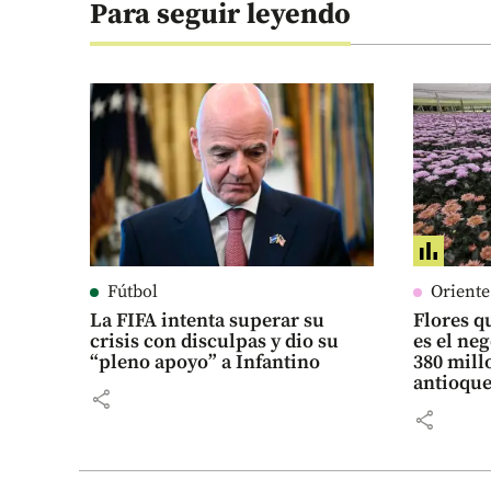
Para seguir leyendo
Fútbol
Orient
La FIFA intenta superar su
Flores qu
crisis con disculpas y dio su
es el ne
“pleno apoyo” a Infantino
380 mill
antioqu
share
share