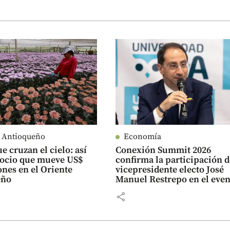
e Antioqueño
Economía
e cruzan el cielo: así
Conexión Summit 2026
gocio que mueve US$
confirma la participación d
ones en el Oriente
vicepresidente electo José
eño
Manuel Restrepo en el even
share