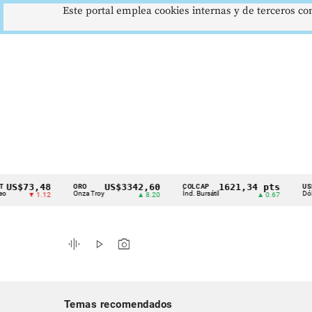
Este portal emplea cookies internas y de terceros con
3,48
US$3342,60
1621,34 pts
$
ORO
COLCAP
USD/COP
Cintillo
Onza Troy
Índ. Bursátil
Dólar Spot
▼ 1.12
▲ 8.20
▲ 0.67
de
indicadores
graphic_eq
play_arrow
photo_camera
económicos
Colombia
Temas recomendados