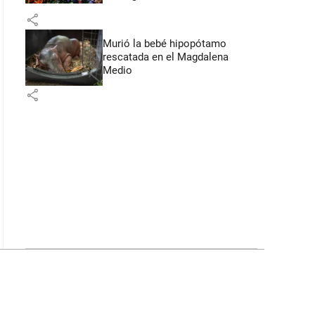
Flores
share
Murió la bebé hipopótamo
rescatada en el Magdalena
Medio
share