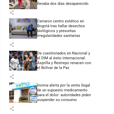
llevaba dos días desaparecido
share
Cerraron centro estético en
Bogotá tras hallar desechos
biológicos y presuntas
irregularidades sanitarias
share
De cuestionados en Nacional y
el DIM al éxito internacional:
Asprilla y Restrepo renacen con
el Bolívar de la Paz
share
Invima alerta por la venta ilegal
de un supuesto medicamento
para el dolor: autoridades piden
suspender su consumo
share