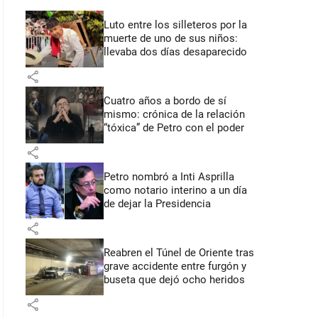
Luto entre los silleteros por la
muerte de uno de sus niños:
llevaba dos días desaparecido
share
Cuatro años a bordo de sí
mismo: crónica de la relación
“tóxica” de Petro con el poder
share
Petro nombró a Inti Asprilla
como notario interino a un día
de dejar la Presidencia
share
Reabren el Túnel de Oriente tras
grave accidente entre furgón y
buseta que dejó ocho heridos
share