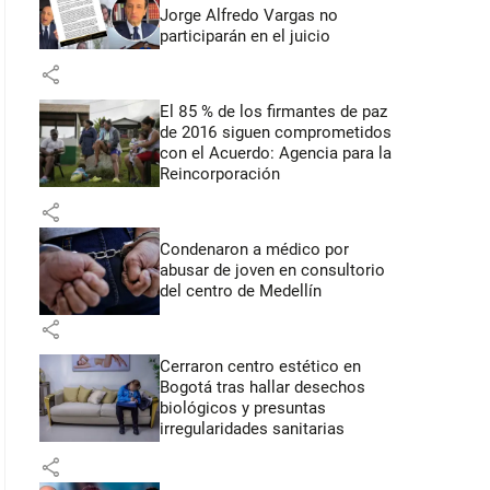
Jorge Alfredo Vargas no
participarán en el juicio
share
El 85 % de los firmantes de paz
de 2016 siguen comprometidos
con el Acuerdo: Agencia para la
Reincorporación
share
Condenaron a médico por
abusar de joven en consultorio
del centro de Medellín
share
Cerraron centro estético en
Bogotá tras hallar desechos
biológicos y presuntas
irregularidades sanitarias
share