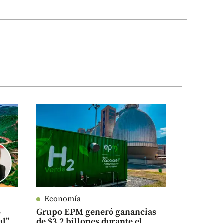
Economía
o
Grupo EPM generó ganancias
al”
de $3,2 billones durante el