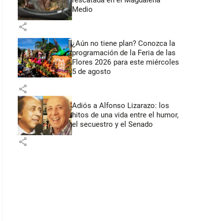
rescatada en el Magdalena
Medio
share
¿Aún no tiene plan? Conozca la
programación de la Feria de las
Flores 2026 para este miércoles
5 de agosto
share
Adiós a Alfonso Lizarazo: los
hitos de una vida entre el humor,
el secuestro y el Senado
share