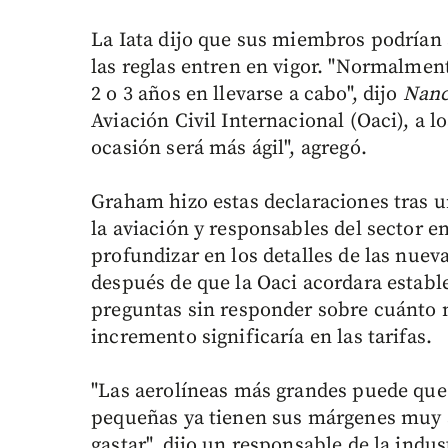
La Iata dijo que sus miembros podrían 
las reglas entren en vigor. "Normalmen
2 o 3 años en llevarse a cabo", dijo
Nan
Aviación Civil Internacional (Oaci), a 
ocasión será más ágil", agregó.
Graham hizo estas declaraciones tras u
la aviación y responsables del sector en
profundizar en los detalles de las nu
después de que la Oaci acordara estable
preguntas sin responder sobre cuánto m
incremento significaría en las tarifas.
"Las aerolíneas más grandes puede que 
pequeñas ya tienen sus márgenes muy 
gastar", dijo un responsable de la indus