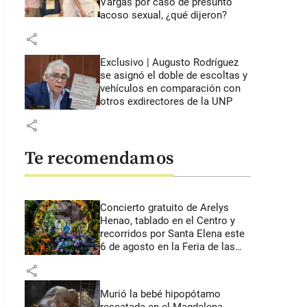
Vargas por caso de presunto
acoso sexual, ¿qué dijeron?
share
Exclusivo | Augusto Rodríguez
se asignó el doble de escoltas y
vehículos en comparación con
otros exdirectores de la UNP
share
Te recomendamos
Concierto gratuito de Arelys
Henao, tablado en el Centro y
recorridos por Santa Elena este
6 de agosto en la Feria de las
Flores
share
Murió la bebé hipopótamo