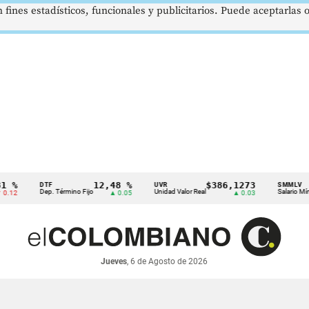
 fines estadísticos, funcionales y publicitarios. Puede aceptarlas
12,48 %
$386,1273
$
DTF
UVR
SMMLV
Dep. Término Fijo
Unidad Valor Real
Salario Mínimo
▲ 0.05
▲ 0.03
Jueves
, 6 de Agosto de 2026