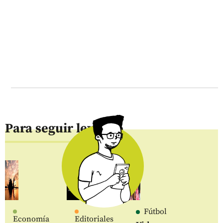
Para seguir leyendo
Fútbol
Economía
Editoriales