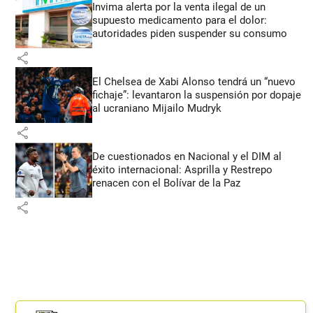
Invima alerta por la venta ilegal de un
supuesto medicamento para el dolor:
autoridades piden suspender su consumo
share
El Chelsea de Xabi Alonso tendrá un “nuevo
fichaje”: levantaron la suspensión por dopaje
al ucraniano Mijailo Mudryk
share
De cuestionados en Nacional y el DIM al
éxito internacional: Asprilla y Restrepo
renacen con el Bolívar de la Paz
share