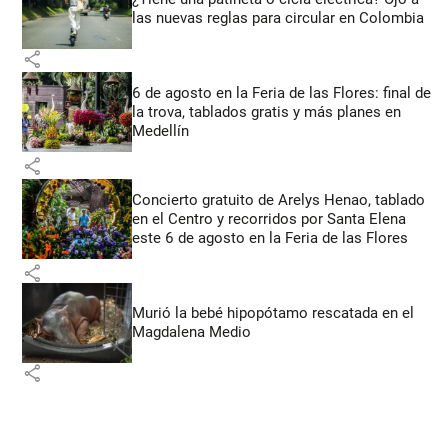
las nuevas reglas para circular en Colombia
share
6 de agosto en la Feria de las Flores: final de
la trova, tablados gratis y más planes en
Medellín
share
Concierto gratuito de Arelys Henao, tablado
en el Centro y recorridos por Santa Elena
este 6 de agosto en la Feria de las Flores
share
Murió la bebé hipopótamo rescatada en el
Magdalena Medio
share