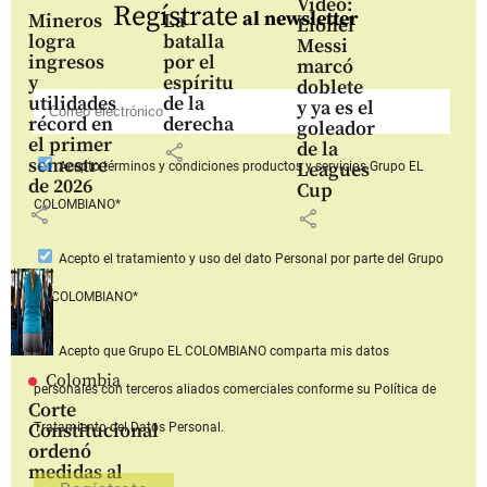
Video:
Regístrate
al newsletter
Mineros
La
Lionel
logra
batalla
Messi
ingresos
por el
marcó
y
espíritu
doblete
utilidades
de la
y ya es el
récord en
derecha
goleador
el primer
de la
share
semestre
Leagues
Acepto
términos y condiciones productos y servicios
Grupo EL
de 2026
Cup
COLOMBIANO*
share
share
Acepto
el tratamiento y uso del dato Personal
por parte del Grupo
EL COLOMBIANO*
Acepto que Grupo EL COLOMBIANO
comparta mis datos
Colombia
personales con terceros aliados comerciales
conforme su Política de
Corte
Constitucional
Tratamiento del Datos Personal.
ordenó
medidas al