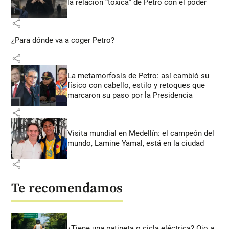
la relación “tóxica” de Petro con el poder
share
¿Para dónde va a coger Petro?
share
La metamorfosis de Petro: así cambió su
físico con cabello, estilo y retoques que
marcaron su paso por la Presidencia
share
Visita mundial en Medellín: el campeón del
mundo, Lamine Yamal, está en la ciudad
share
Te recomendamos
¿Tiene una patineta o cicla eléctrica? Ojo a