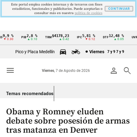
Este portal emplea cookies internas y de terceros con fines
estadísticos, funcionales y publicitarios. Puede aceptarlas o
CONTINUAR
consultar más en nuestra
politica de cookies
,9 %
2,8 %
$4178,23
5,81 %
12,48 %
$3
PIB
TRM
IPC
DTF
UVR
Cintillo
 0.30
▲ 0.10
▲ 0.42
▼ 0.12
▲ 0.05
de
Pico y Placa Medellín
Viernes
7 y 9
7 y 9
indicadores
económicos
menu
person
search
Viernes
, 7 de Agosto de 2026
Colombia
Temas recomendados
Obama y Romney eluden
debate sobre posesión de armas
tras matanza en Denver