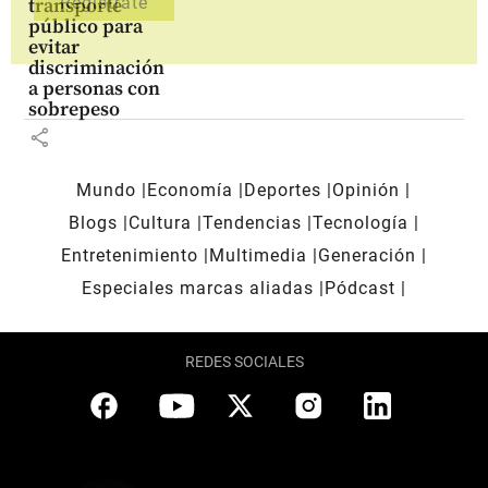
transporte
público para
evitar
discriminación
a personas con
sobrepeso
share
Mundo
Economía
Deportes
Opinión
Blogs
Cultura
Tendencias
Tecnología
Entretenimiento
Multimedia
Generación
Especiales marcas aliadas
Pódcast
REDES SOCIALES