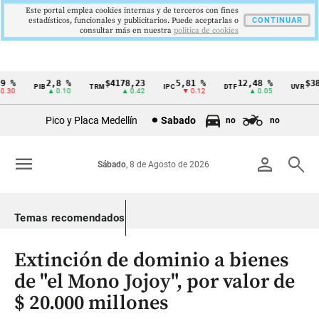
Este portal emplea cookies internas y de terceros con fines
estadísticos, funcionales y publicitarios. Puede aceptarlas o
CONTINUAR
consultar más en nuestra
politica de cookies
%
2,8 %
$4178,23
5,81 %
12,48 %
$386,
PIB
TRM
IPC
DTF
UVR
Cintillo
0
▲ 0.10
▲ 0.42
▼ 0.12
▲ 0.05
▲
de
Pico y Placa Medellín
Sabado
no
no
indicadores
económicos
menu
person
search
Sábado
, 8 de Agosto de 2026
Colombia
Temas recomendados
Extinción de dominio a bienes
de "el Mono Jojoy", por valor de
$ 20.000 millones