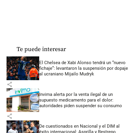
Te puede interesar
El Chelsea de Xabi Alonso tendrá un “nuevo
fichaje”: levantaron la suspensión por dopaje
al ucraniano Mijailo Mudryk
share
Invima alerta por la venta ilegal de un
supuesto medicamento para el dolor:
autoridades piden suspender su consumo
share
De cuestionados en Nacional y el DIM al
éxito internacional: Asprilla y Restrepo