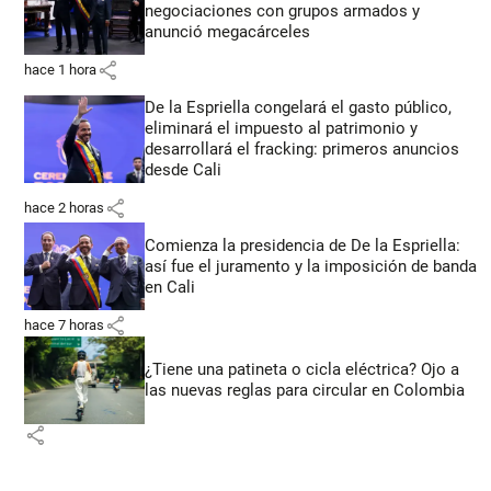
negociaciones con grupos armados y
anunció megacárceles
share
hace 1 hora
De la Espriella congelará el gasto público,
eliminará el impuesto al patrimonio y
desarrollará el fracking: primeros anuncios
desde Cali
share
hace 2 horas
Comienza la presidencia de De la Espriella:
así fue el juramento y la imposición de banda
en Cali
share
hace 7 horas
¿Tiene una patineta o cicla eléctrica? Ojo a
las nuevas reglas para circular en Colombia
share