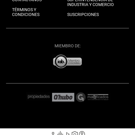
INDUSTRIA Y COMERCIO
TÉRMINOS Y
CONDICIONES
SUSCRIPCIONES
MIEMBRO DE:
person
graphic_eq
play_arrow
photo_camera
account_circle