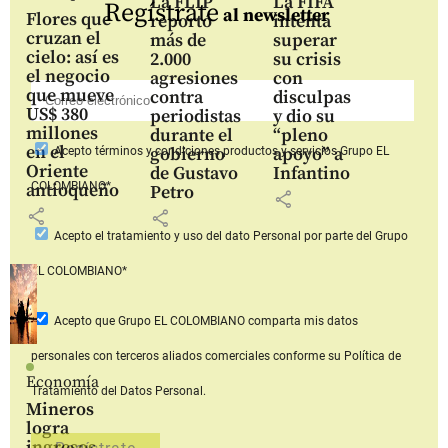
La FLIP
La FIFA
Regístrate
al newsletter
Flores que
reportó
intenta
cruzan el
más de
superar
cielo: así es
2.000
su crisis
el negocio
agresiones
con
que mueve
contra
disculpas
US$ 380
periodistas
y dio su
millones
durante el
“pleno
en el
gobierno
apoyo” a
Acepto
términos y condiciones productos y servicios
Grupo EL
Oriente
de Gustavo
Infantino
COLOMBIANO*
antioqueño
Petro
share
share
share
Acepto
el tratamiento y uso del dato Personal
por parte del Grupo
EL COLOMBIANO*
Acepto que Grupo EL COLOMBIANO
comparta mis datos
personales con terceros aliados comerciales
conforme su Política de
Economía
Tratamiento del Datos Personal.
Mineros
logra
ingresos