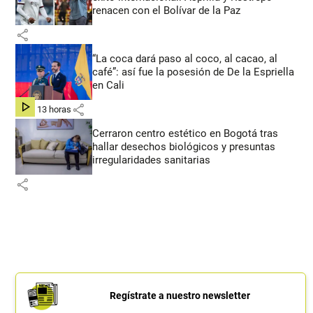
renacen con el Bolívar de la Paz
share
“La coca dará paso al coco, al cacao, al
café”: así fue la posesión de De la Espriella
en Cali
share
hace 13 horas
Cerraron centro estético en Bogotá tras
hallar desechos biológicos y presuntas
irregularidades sanitarias
share
Regístrate a nuestro newsletter