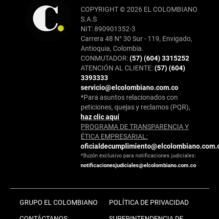
COPYRIGHT © 2026 EL COLOMBIANO
S.A.S
NIT: 890901352-3
Carrera 48 N° 30 Sur - 119, Envigado,
Antioquia, Colombia.
CONMUTADOR:
(57) (604) 3315252
ATENCIÓN AL CLIENTE:
(57) (604)
3393333
servicio@elcolombiano.com.co
*Para asuntos relacionados con
peticiones, quejas y reclamos (PQR),
haz clic aquí
PROGRAMA DE TRANSPARENCIA Y
ÉTICA EMPRESARIAL:
oficialdecumplimiento@elcolombiano.com.
*Buzón exclusivo para notificaciones judiciales:
notificacionesjudiciales@elcolombiano.com.co
GRUPO EL COLOMBIANO
POLÍTICA DE PRIVACIDAD
CONTÁCTANOS
SUPERINTENDENCIA DE