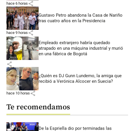
share
hace 6 horas
Gustavo Petro abandona la Casa de Nariño
tras cuatro años en la Presidencia
share
hace 9 horas
Empleado extranjero habría quedado
atrapado en una máquina industrial y murió
en una fábrica de Bogotá
share
¿Quién es DJ Gunn Lundemo, la amiga que
recibió a Verónica Alcocer en Suecia?
share
hace 10 horas
Te recomendamos
De la Espriella dio por terminadas las