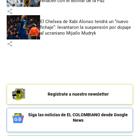
renacen con el Bolívar de la Paz
share
El Chelsea de Xabi Alonso tendrá un “nuevo
fichaje”: levantaron la suspensión por dopaje
al ucraniano Mijailo Mudryk
share
Regístrate a nuestro newsletter
Siga las noticias de EL COLOMBIANO desde Google
News