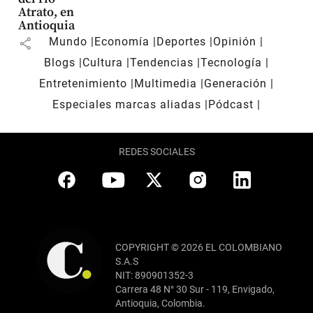
Atrato, en
Antioquia
Mundo
Economía
Deportes
Opinión
share
Blogs
Cultura
Tendencias
Tecnología
Entretenimiento
Multimedia
Generación
Especiales marcas aliadas
Pódcast
REDES SOCIALES
COPYRIGHT © 2026 EL COLOMBIANO
S.A.S
NIT: 890901352-3
Carrera 48 N° 30 Sur - 119, Envigado,
Antioquia, Colombia.