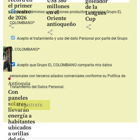
US$ 380
goleador
el primer
millones
de la
semestre
en el
Leagues
Acepto
términos y condiciones productos y servicios
Grupo EL
de 2026
Oriente
Cup
COLOMBIANO*
antioqueño
share
share
share
Acepto
el tratamiento y uso del dato Personal
por parte del Grupo
EL COLOMBIANO*
Acepto que Grupo EL COLOMBIANO
comparta mis datos
personales con terceros aliados comerciales
conforme su Política de
Antioquia
Tratamiento del Datos Personal.
Con
paneles
solares,
llevarán
energía a
habitantes
ubicados
a orillas
del río