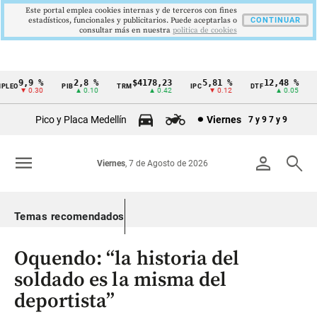
Este portal emplea cookies internas y de terceros con fines
estadísticos, funcionales y publicitarios. Puede aceptarlas o
CONTINUAR
consultar más en nuestra
politica de cookies
9,9 %
2,8 %
$4178,23
5,81 %
12,48 %
EO
PIB
TRM
IPC
DTF
UV
Cintillo
▼ 0.30
▲ 0.10
▲ 0.42
▼ 0.12
▲ 0.05
de
Pico y Placa Medellín
Viernes
7 y 9
7 y 9
indicadores
económicos
menu
person
search
Viernes
, 7 de Agosto de 2026
Colombia
Temas recomendados
Oquendo: “la historia del
soldado es la misma del
deportista”