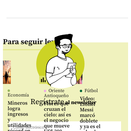
Para seguir leyendo
Oriente
Fútbol
Economía
Antioqueño
Video:
Regístrate
al newsletter
Mineros
Flores que
Lionel
logra
cruzan el
Messi
ingresos
cielo: así es
marcó
y
el negocio
doblete
utilidades
que mueve
y ya es el
récord en