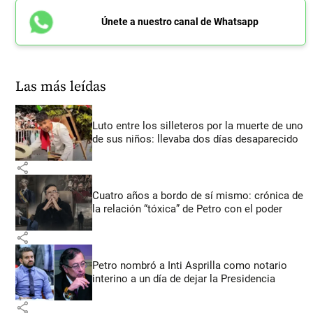
Únete a nuestro canal de Whatsapp
Las más leídas
Luto entre los silleteros por la muerte de uno
de sus niños: llevaba dos días desaparecido
share
Cuatro años a bordo de sí mismo: crónica de
la relación “tóxica” de Petro con el poder
share
Petro nombró a Inti Asprilla como notario
interino a un día de dejar la Presidencia
share