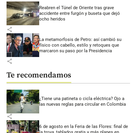
Reabren el Túnel de Oriente tras grave
accidente entre furgón y buseta que dejó
ocho heridos
share
La metamorfosis de Petro: así cambió su
físico con cabello, estilo y retoques que
marcaron su paso por la Presidencia
share
Te recomendamos
¿Tiene una patineta o cicla eléctrica? Ojo a
las nuevas reglas para circular en Colombia
share
6 de agosto en la Feria de las Flores: final de
la trova, tablados gratis y más planes en