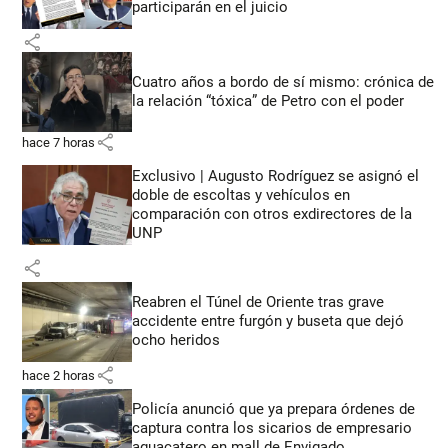
participarán en el juicio
share
Cuatro años a bordo de sí mismo: crónica de
la relación “tóxica” de Petro con el poder
share
hace 7 horas
Exclusivo | Augusto Rodríguez se asignó el
doble de escoltas y vehículos en
comparación con otros exdirectores de la
UNP
share
Reabren el Túnel de Oriente tras grave
accidente entre furgón y buseta que dejó
ocho heridos
share
hace 2 horas
Policía anunció que ya prepara órdenes de
captura contra los sicarios de empresario
aguacatero en mall de Envigado