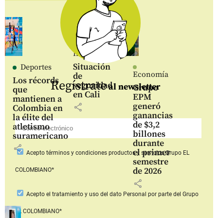
Inicio
Situación
Deportes
Economía
de
Los récords
Regístrate
seguridad
al newsletter
Grupo
que
en Cali
EPM
mantienen a
generó
share
Colombia en
ganancias
la élite del
de $3,2
atletismo
billones
suramericano
durante
share
el primer
Acepto
términos y condiciones productos y servicios
Grupo EL
semestre
de 2026
COLOMBIANO*
share
Acepto
el tratamiento y uso del dato Personal
por parte del Grupo
EL COLOMBIANO*