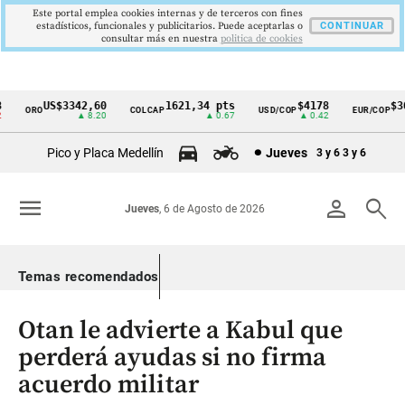
Este portal emplea cookies internas y de terceros con fines
estadísticos, funcionales y publicitarios. Puede aceptarlas o
CONTINUAR
consultar más en nuestra
politica de cookies
US$3342,60
1621,34 pts
$4178
$369
ORO
COLCAP
USD/COP
EUR/COP
Cintillo
▲ 8.20
▲ 0.67
▲ 0.42
de
Pico y Placa Medellín
Jueves
3 y 6
3 y 6
indicadores
económicos
menu
person
search
Jueves
, 6 de Agosto de 2026
Colombia
Temas recomendados
Otan le advierte a Kabul que
perderá ayudas si no firma
acuerdo militar