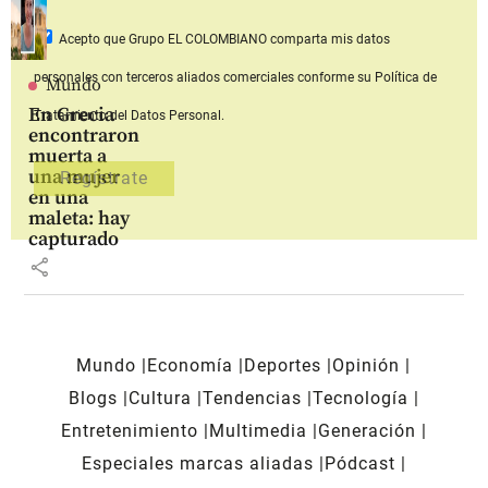
Acepto que Grupo EL COLOMBIANO
comparta mis datos
personales con terceros aliados comerciales
conforme su Política de
Mundo
En Grecia
Tratamiento del Datos Personal.
encontraron
muerta a
una mujer
en una
maleta: hay
capturado
share
Mundo
Economía
Deportes
Opinión
Blogs
Cultura
Tendencias
Tecnología
Entretenimiento
Multimedia
Generación
Especiales marcas aliadas
Pódcast