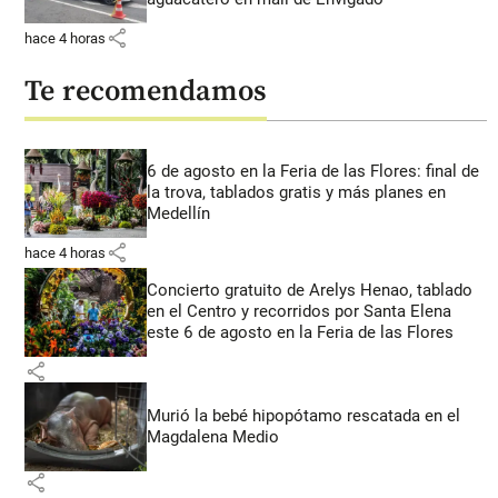
share
hace 4 horas
Te recomendamos
6 de agosto en la Feria de las Flores: final de
la trova, tablados gratis y más planes en
Medellín
share
hace 4 horas
Concierto gratuito de Arelys Henao, tablado
en el Centro y recorridos por Santa Elena
este 6 de agosto en la Feria de las Flores
share
Murió la bebé hipopótamo rescatada en el
Magdalena Medio
share