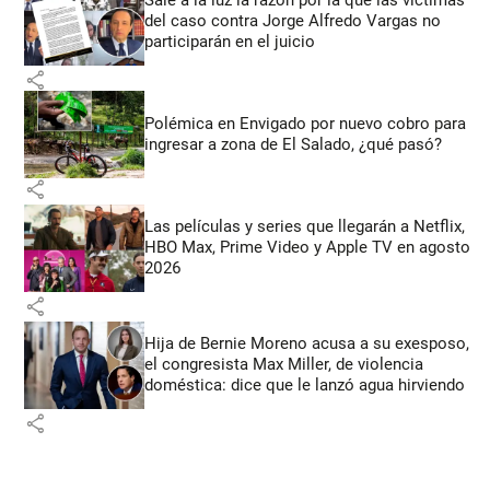
Sale a la luz la razón por la que las víctimas
del caso contra Jorge Alfredo Vargas no
participarán en el juicio
share
Polémica en Envigado por nuevo cobro para
ingresar a zona de El Salado, ¿qué pasó?
share
Las películas y series que llegarán a Netflix,
HBO Max, Prime Video y Apple TV en agosto
2026
share
Hija de Bernie Moreno acusa a su exesposo,
el congresista Max Miller, de violencia
doméstica: dice que le lanzó agua hirviendo
share