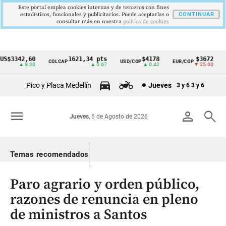
Este portal emplea cookies internas y de terceros con fines
estadísticos, funcionales y publicitarios. Puede aceptarlas o
CONTINUAR
consultar más en nuestra
politica de cookies
$3342,60
1621,34 pts
$4178
$3672
COLCAP
USD/COP
EUR/COP
DE
Cintillo
▲ 8.20
▲ 0.67
▲ 0.42
▼ 25.00
de
Pico y Placa Medellín
Jueves
3 y 6
3 y 6
indicadores
económicos
menu
person
search
Jueves
, 6 de Agosto de 2026
Colombia
Temas recomendados
Paro agrario y orden público,
razones de renuncia en pleno
de ministros a Santos