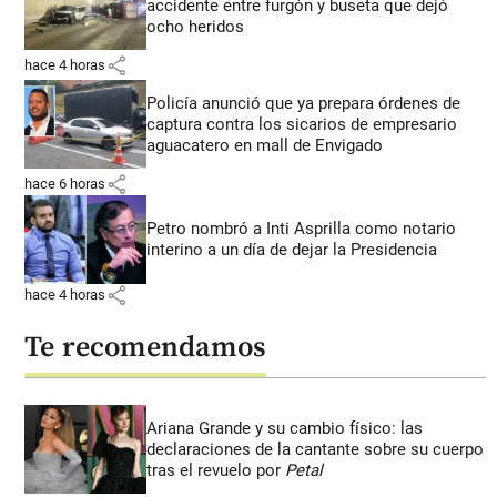
accidente entre furgón y buseta que dejó
ocho heridos
share
hace 4 horas
Policía anunció que ya prepara órdenes de
captura contra los sicarios de empresario
aguacatero en mall de Envigado
share
hace 6 horas
Petro nombró a Inti Asprilla como notario
interino a un día de dejar la Presidencia
share
hace 4 horas
Te recomendamos
Ariana Grande y su cambio físico: las
declaraciones de la cantante sobre su cuerpo
tras el revuelo por
Petal