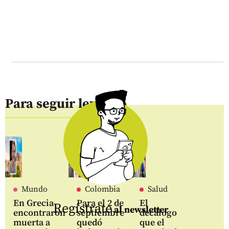
Para seguir leyendo
Mundo
Colombia
Salud
En Grecia
Para el 2 de
El
Regístrate
al newsletter
encontraron
septiembre
decálogo
muerta a
quedó
que el