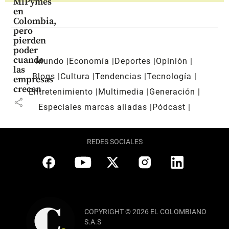
MiPymes
en
Colombia,
pero
pierden
poder
cuando
Mundo
Economía
Deportes
Opinión
las
Blogs
Cultura
Tendencias
Tecnología
empresas
crecen
Entretenimiento
Multimedia
Generación
share
Especiales marcas aliadas
Pódcast
REDES SOCIALES
COPYRIGHT © 2026 EL COLOMBIANO
S.A.S