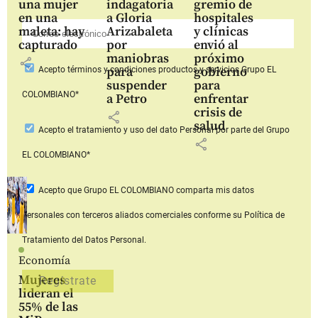
una mujer
indagatoria
gremio de
en una
a Gloria
hospitales
maleta: hay
Arizabaleta
y clínicas
capturado
por
envió al
maniobras
próximo
share
para
gobierno
Acepto
términos y condiciones productos y servicios
Grupo EL
suspender
para
COLOMBIANO*
a Petro
enfrentar
crisis de
share
salud
Acepto
el tratamiento y uso del dato Personal
por parte del Grupo
share
EL COLOMBIANO*
Acepto que Grupo EL COLOMBIANO
comparta mis datos
personales con terceros aliados comerciales
conforme su Política de
Tratamiento del Datos Personal.
Economía
Mujeres
lideran el
55% de las