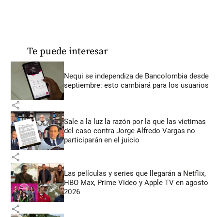
Te puede interesar
Nequi se independiza de Bancolombia desde
septiembre: esto cambiará para los usuarios
share
Sale a la luz la razón por la que las víctimas
del caso contra Jorge Alfredo Vargas no
participarán en el juicio
share
Las películas y series que llegarán a Netflix,
HBO Max, Prime Video y Apple TV en agosto
2026
share