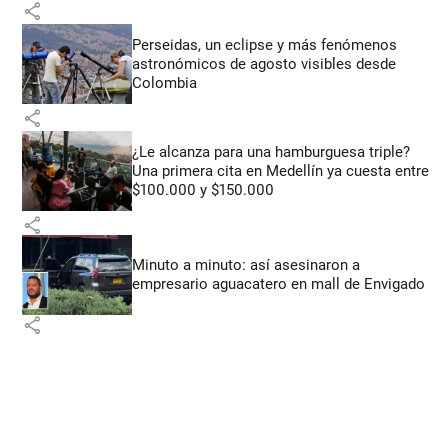
share
Perseidas, un eclipse y más fenómenos
astronómicos de agosto visibles desde
Colombia
share
¿Le alcanza para una hamburguesa triple?
Una primera cita en Medellín ya cuesta entre
$100.000 y $150.000
share
Minuto a minuto: así asesinaron a
empresario aguacatero en mall de Envigado
share