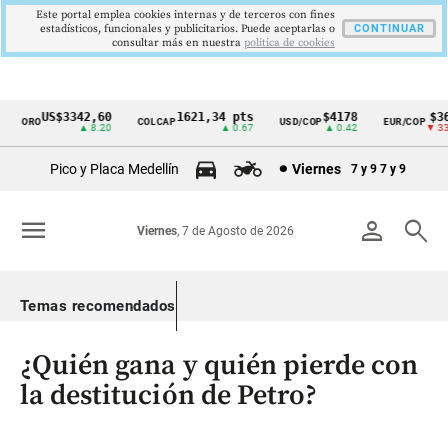
Este portal emplea cookies internas y de terceros con fines
estadísticos, funcionales y publicitarios. Puede aceptarlas o
CONTINUAR
consultar más en nuestra
politica de cookies
US$3342,60
1621,34 pts
$4178
$3639
ORO
COLCAP
USD/COP
EUR/COP
Cintillo
▲ 8.20
▲ 0.67
▲ 0.42
▼ 33.00
de
Pico y Placa Medellín
Viernes
7 y 9
7 y 9
indicadores
económicos
menu
person
search
Viernes
, 7 de Agosto de 2026
Colombia
Temas recomendados
¿Quién gana y quién pierde con
la destitución de Petro?