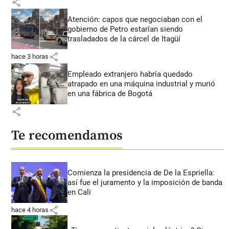
share
Atención: capos que negociaban con el
gobierno de Petro estarían siendo
trasladados de la cárcel de Itagüí
share
hace 3 horas
Empleado extranjero habría quedado
atrapado en una máquina industrial y murió
en una fábrica de Bogotá
share
Te recomendamos
Comienza la presidencia de De la Espriella:
así fue el juramento y la imposición de banda
en Cali
share
hace 4 horas