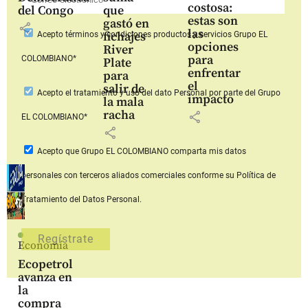
costosa:
del Congo
que
estas son
gastó en
share
las
fichajes
Acepto
términos y condiciones productos y servicios
Grupo EL
opciones
River
para
COLOMBIANO*
Plate
enfrentar
para
el
salir de
Acepto
el tratamiento y uso del dato Personal
por parte del Grupo
impacto
la mala
racha
share
EL COLOMBIANO*
share
Acepto que Grupo EL COLOMBIANO
comparta mis datos
personales con terceros aliados comerciales
conforme su Política de
Tratamiento del Datos Personal.
Economía
Ecopetrol
avanza en
la
compra