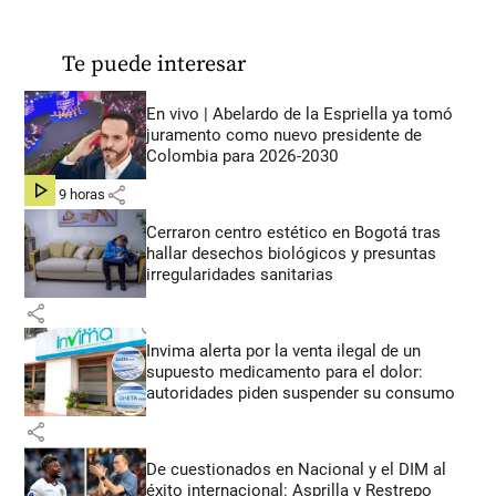
Te puede interesar
En vivo | Abelardo de la Espriella ya tomó
juramento como nuevo presidente de
Colombia para 2026-2030
share
hace 9 horas
Cerraron centro estético en Bogotá tras
hallar desechos biológicos y presuntas
irregularidades sanitarias
share
Invima alerta por la venta ilegal de un
supuesto medicamento para el dolor:
autoridades piden suspender su consumo
share
De cuestionados en Nacional y el DIM al
éxito internacional: Asprilla y Restrepo