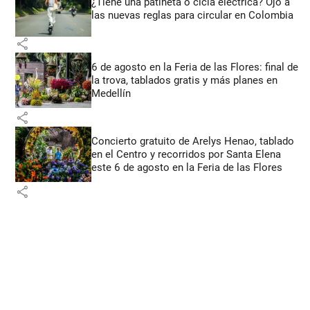
¿Tiene una patineta o cicla eléctrica? Ojo a
las nuevas reglas para circular en Colombia
share
6 de agosto en la Feria de las Flores: final de
la trova, tablados gratis y más planes en
Medellín
share
Concierto gratuito de Arelys Henao, tablado
en el Centro y recorridos por Santa Elena
este 6 de agosto en la Feria de las Flores
share