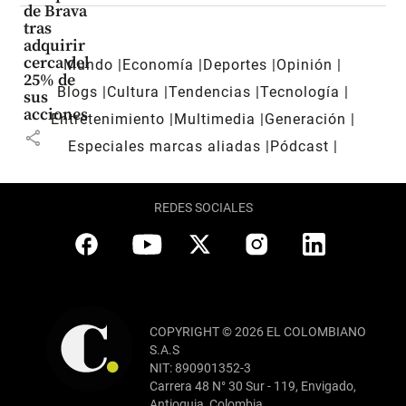
de Brava
tras
adquirir
cerca del
Mundo
Economía
Deportes
Opinión
25% de
Blogs
Cultura
Tendencias
Tecnología
sus
acciones
Entretenimiento
Multimedia
Generación
share
Especiales marcas aliadas
Pódcast
REDES SOCIALES
COPYRIGHT © 2026 EL COLOMBIANO
S.A.S
NIT: 890901352-3
Carrera 48 N° 30 Sur - 119, Envigado,
Antioquia, Colombia.