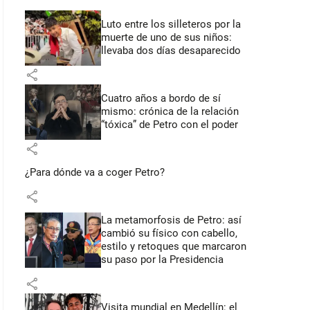
Luto entre los silleteros por la
muerte de uno de sus niños:
llevaba dos días desaparecido
share
Cuatro años a bordo de sí
mismo: crónica de la relación
“tóxica” de Petro con el poder
share
¿Para dónde va a coger Petro?
share
La metamorfosis de Petro: así
cambió su físico con cabello,
estilo y retoques que marcaron
su paso por la Presidencia
share
Visita mundial en Medellín: el