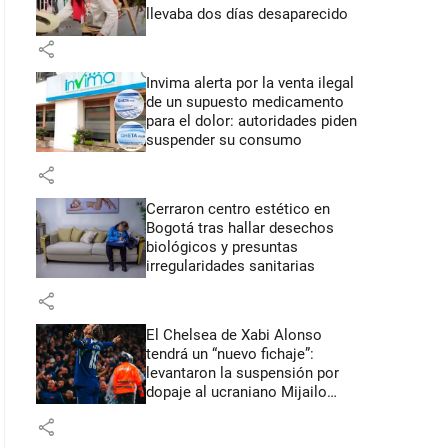
llevaba dos días desaparecido
share
Invima alerta por la venta ilegal
de un supuesto medicamento
para el dolor: autoridades piden
suspender su consumo
share
Cerraron centro estético en
Bogotá tras hallar desechos
biológicos y presuntas
irregularidades sanitarias
share
El Chelsea de Xabi Alonso
tendrá un “nuevo fichaje”:
levantaron la suspensión por
dopaje al ucraniano Mijailo
Mudryk
share