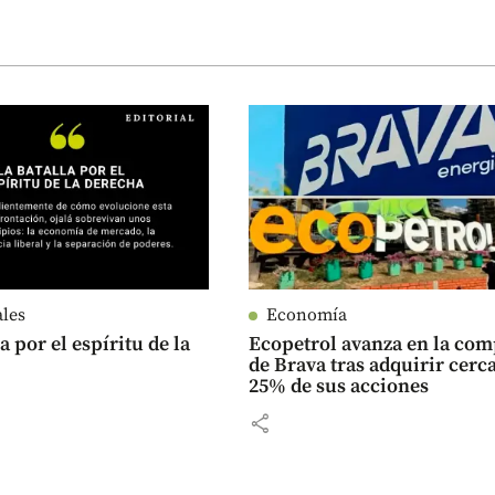
ales
Economía
a por el espíritu de la
Ecopetrol avanza en la co
de Brava tras adquirir cerca
25% de sus acciones
share