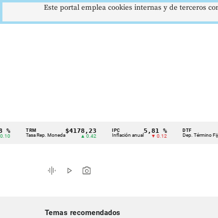
Este portal emplea cookies internas y de terceros con
$4178,23
5,81 %
12,
TRM
IPC
DTF
Cintillo
Tasa Rep. Moneda
Inflación anual
Dep. Término Fijo
▲ 0.42
▼ 0.12
de
indicadores
graphic_eq
play_arrow
photo_camera
económicos
Colombia
Temas recomendados