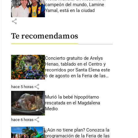
campeón del mundo, Lamine
Yamal, está en la ciudad
share
Te recomendamos
Concierto gratuito de Arelys
Henao, tablado en el Centro y
recorridos por Santa Elena este
6 de agosto en la Feria de las
Flores
share
hace 5 horas
Murió la bebé hipopótamo
rescatada en el Magdalena
Medio
share
hace 6 horas
¿Aún no tiene plan? Conozca la
programación de la Feria de las