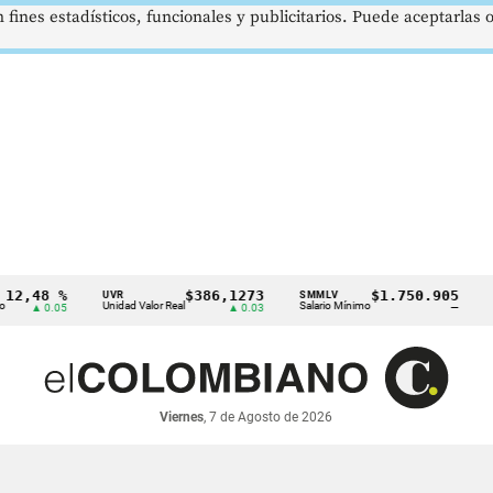
 fines estadísticos, funcionales y publicitarios. Puede aceptarlas
48 %
$386,1273
$1.750.905
UVR
SMMLV
BREN
Unidad Valor Real
Salario Mínimo
Petról
▲ 0.05
▲ 0.03
—
Viernes
, 7 de Agosto de 2026