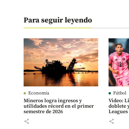
Para seguir leyendo
Economía
Fútbol
Mineros logra ingresos y
Video: L
utilidades récord en el primer
doblete y
semestre de 2026
Leagues
share
share