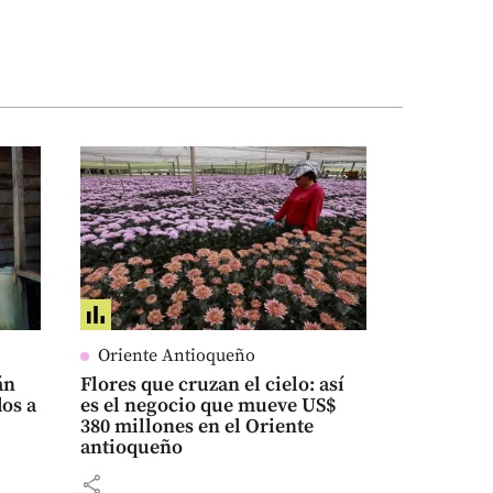
Oriente Antioqueño
án
Flores que cruzan el cielo: así
dos a
es el negocio que mueve US$
380 millones en el Oriente
antioqueño
share