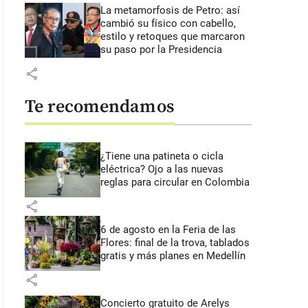
La metamorfosis de Petro: así
cambió su físico con cabello,
estilo y retoques que marcaron
su paso por la Presidencia
share
Te recomendamos
¿Tiene una patineta o cicla
eléctrica? Ojo a las nuevas
reglas para circular en Colombia
share
6 de agosto en la Feria de las
Flores: final de la trova, tablados
gratis y más planes en Medellín
share
Concierto gratuito de Arelys