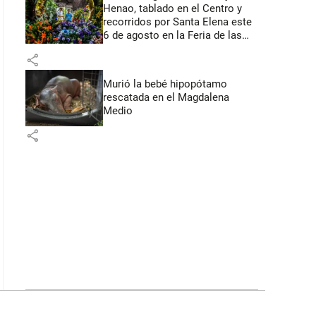
Henao, tablado en el Centro y
recorridos por Santa Elena este
6 de agosto en la Feria de las
Flores
share
Murió la bebé hipopótamo
rescatada en el Magdalena
Medio
share