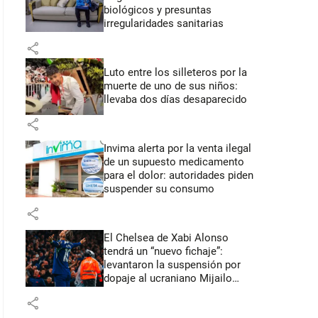
biológicos y presuntas
irregularidades sanitarias
share
Luto entre los silleteros por la
muerte de uno de sus niños:
llevaba dos días desaparecido
share
Invima alerta por la venta ilegal
de un supuesto medicamento
para el dolor: autoridades piden
suspender su consumo
share
El Chelsea de Xabi Alonso
tendrá un “nuevo fichaje”:
levantaron la suspensión por
dopaje al ucraniano Mijailo
Mudryk
share