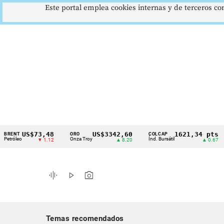
Este portal emplea cookies internas y de terceros con
US$73,48
US$3342,60
1621,34 pts
T
ORO
COLCAP
US
Cintillo
leo
Onza Troy
Índ. Bursátil
Dó
▼ 1.12
▲ 8.20
▲ 0.67
de
indicadores
graphic_eq
play_arrow
photo_camera
económicos
Colombia
Temas recomendados