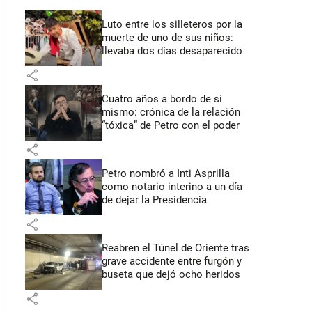
Luto entre los silleteros por la
muerte de uno de sus niños:
llevaba dos días desaparecido
share
Cuatro años a bordo de sí
mismo: crónica de la relación
“tóxica” de Petro con el poder
share
Petro nombró a Inti Asprilla
como notario interino a un día
de dejar la Presidencia
share
Reabren el Túnel de Oriente tras
grave accidente entre furgón y
buseta que dejó ocho heridos
share