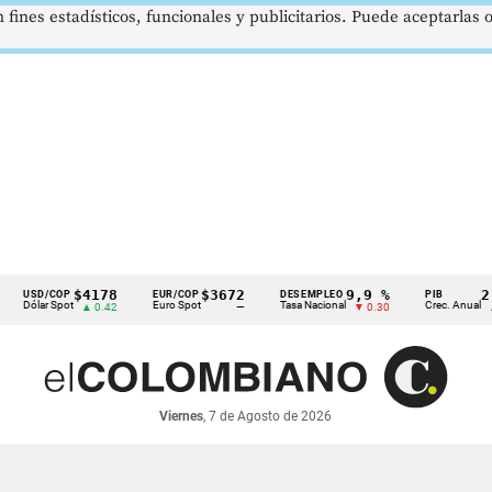
 fines estadísticos, funcionales y publicitarios. Puede aceptarlas
$4178
$3672
9,9 %
2,8 %
D/COP
EUR/COP
DESEMPLEO
PIB
lar Spot
Euro Spot
Tasa Nacional
Crec. Anual
▲ 0.42
—
▼ 0.30
▲ 0.10
Viernes
, 7 de Agosto de 2026