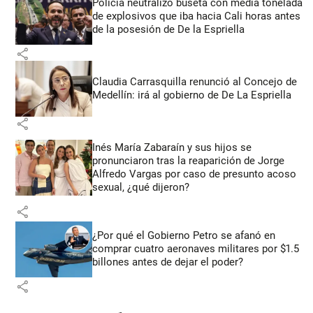
Policía neutralizó buseta con media tonelada
de explosivos que iba hacia Cali horas antes
de la posesión de De la Espriella
share
Claudia Carrasquilla renunció al Concejo de
Medellín: irá al gobierno de De La Espriella
share
Inés María Zabaraín y sus hijos se
pronunciaron tras la reaparición de Jorge
Alfredo Vargas por caso de presunto acoso
sexual, ¿qué dijeron?
share
¿Por qué el Gobierno Petro se afanó en
comprar cuatro aeronaves militares por $1.5
billones antes de dejar el poder?
share