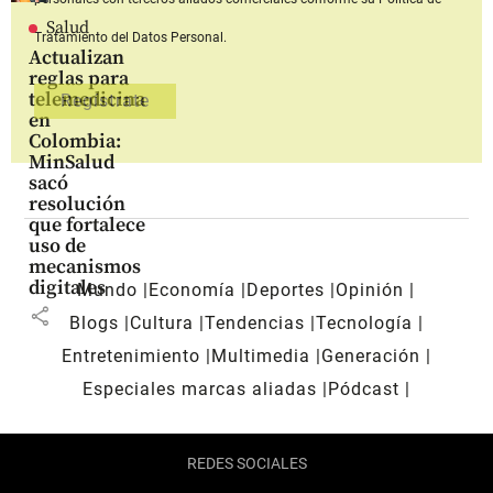
Salud
Tratamiento del Datos Personal.
Actualizan
reglas para
telemedicina
en
Colombia:
MinSalud
sacó
resolución
que fortalece
uso de
mecanismos
digitales
Mundo
Economía
Deportes
Opinión
share
Blogs
Cultura
Tendencias
Tecnología
Entretenimiento
Multimedia
Generación
Especiales marcas aliadas
Pódcast
REDES SOCIALES