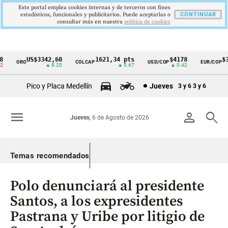
Este portal emplea cookies internas y de terceros con fines
estadísticos, funcionales y publicitarios. Puede aceptarlas o
CONTINUAR
consultar más en nuestra
politica de cookies
US$3342,60
1621,34 pts
$4178
$36
ORO
COLCAP
USD/COP
EUR/COP
Cintillo
▲ 8.20
▲ 0.67
▲ 0.42
de
Pico y Placa Medellín
Jueves
3 y 6
3 y 6
indicadores
económicos
menu
person
search
Jueves
, 6 de Agosto de 2026
Colombia
Temas recomendados
Polo denunciará al presidente
Santos, a los expresidentes
Pastrana y Uribe por litigio de