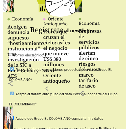
Economía
Oriente
Economía
Antioqueño
Acolgen
Regístrate
al newsletter
Empresas
Flores que
denuncia
de
cruzan el
supuesto
servicios
cielo: así es
“hostigamiento
públicos
el negocio
institucional”
alertan
que mueve
tras
de cinco
US$ 380
investigación
riesgos
millones
de la SIC a
del nuevo
en el
Enel, Celsia y
Acepto
términos y condiciones productos y servicios
Grupo EL
marco
Oriente
AES
tarifario
COLOMBIANO*
antioqueño
share
de aseo
share
share
Acepto
el tratamiento y uso del dato Personal
por parte del Grupo
EL COLOMBIANO*
Acepto que Grupo EL COLOMBIANO
comparta mis datos
personales con terceros aliados comerciales
conforme su Política de