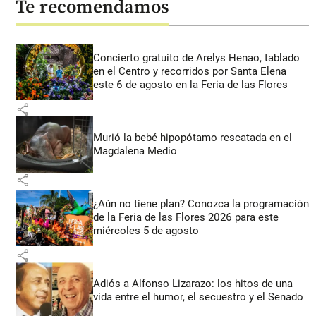
Te recomendamos
Concierto gratuito de Arelys Henao, tablado
en el Centro y recorridos por Santa Elena
este 6 de agosto en la Feria de las Flores
share
Murió la bebé hipopótamo rescatada en el
Magdalena Medio
share
¿Aún no tiene plan? Conozca la programación
de la Feria de las Flores 2026 para este
miércoles 5 de agosto
share
Adiós a Alfonso Lizarazo: los hitos de una
vida entre el humor, el secuestro y el Senado