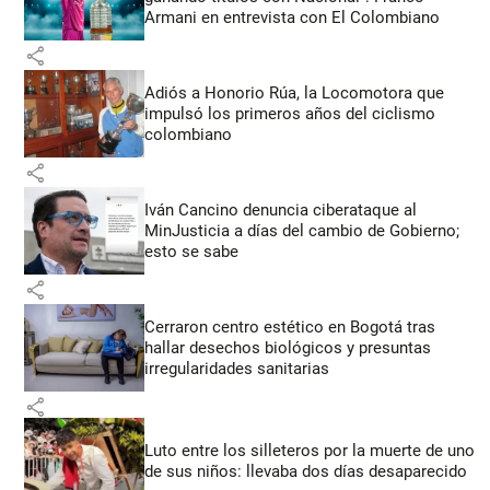
Armani en entrevista con El Colombiano
share
Adiós a Honorio Rúa, la Locomotora que
impulsó los primeros años del ciclismo
colombiano
share
Iván Cancino denuncia ciberataque al
MinJusticia a días del cambio de Gobierno;
esto se sabe
share
Cerraron centro estético en Bogotá tras
hallar desechos biológicos y presuntas
irregularidades sanitarias
share
Luto entre los silleteros por la muerte de uno
de sus niños: llevaba dos días desaparecido