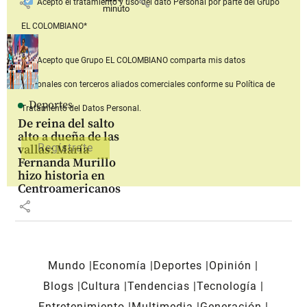
share
share
Acepto
el tratamiento y uso del dato Personal
por parte del Grupo
minuto
EL COLOMBIANO*
Acepto que Grupo EL COLOMBIANO
comparta mis datos
personales con terceros aliados comerciales
conforme su Política de
Deportes
Tratamiento del Datos Personal.
De reina del salto
alto a dueña de las
vallas: María
Fernanda Murillo
hizo historia en
Centroamericanos
share
Mundo
Economía
Deportes
Opinión
Blogs
Cultura
Tendencias
Tecnología
Entretenimiento
Multimedia
Generación