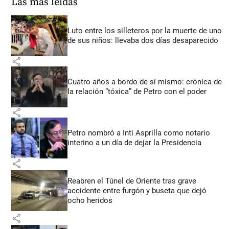
Las más leídas
Luto entre los silleteros por la muerte de uno
de sus niños: llevaba dos días desaparecido
share
Cuatro años a bordo de sí mismo: crónica de
la relación “tóxica” de Petro con el poder
share
Petro nombró a Inti Asprilla como notario
interino a un día de dejar la Presidencia
share
Reabren el Túnel de Oriente tras grave
accidente entre furgón y buseta que dejó
ocho heridos
share