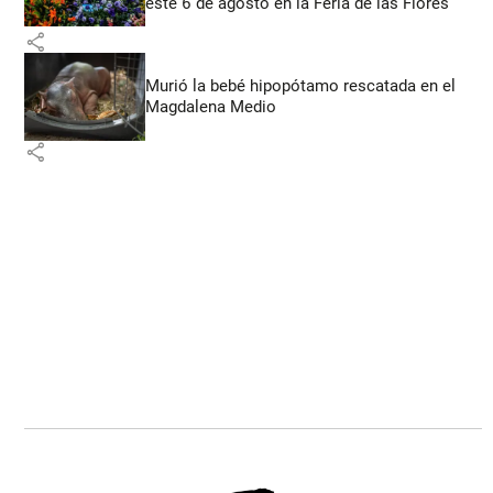
este 6 de agosto en la Feria de las Flores
share
Murió la bebé hipopótamo rescatada en el
Magdalena Medio
share