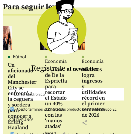
Para seguir leyendo
Fútbol
Economía
Economía
Un
Regístrate
al newsletter
El plan
Mineros
aficionado
de De la
logra
del
Espriella
ingresos
Manchester
para
y
City se
recortar
utilidades
enfrentó a
el Estado
récord en
la ceguera
un 40%
el primer
y sordera
arranca
semestre
para
Acepto
términos y condiciones productos y servicios
Grupo EL
con las
de 2026
conocer a
‘manos
COLOMBIANO*
Erling
share
atadas’
Haaland
hace 1