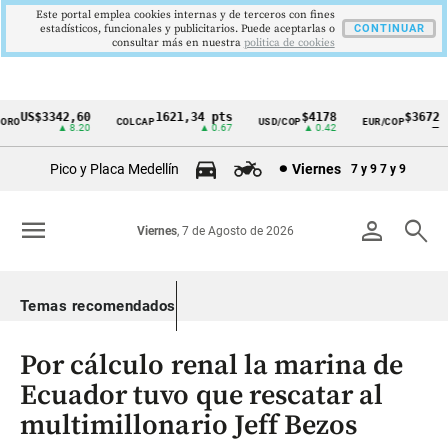
Este portal emplea cookies internas y de terceros con fines
estadísticos, funcionales y publicitarios. Puede aceptarlas o
CONTINUAR
consultar más en nuestra
politica de cookies
US$3342,60
1621,34 pts
$4178
$3672
RO
COLCAP
USD/COP
EUR/COP
Cintillo
▲ 8.20
▲ 0.67
▲ 0.42
—
de
Pico y Placa Medellín
Viernes
7 y 9
7 y 9
indicadores
económicos
menu
person
search
Viernes
, 7 de Agosto de 2026
Colombia
Temas recomendados
Por cálculo renal la marina de
Ecuador tuvo que rescatar al
multimillonario Jeff Bezos