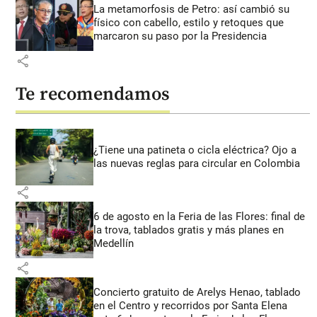
La metamorfosis de Petro: así cambió su
físico con cabello, estilo y retoques que
marcaron su paso por la Presidencia
share
Te recomendamos
¿Tiene una patineta o cicla eléctrica? Ojo a
las nuevas reglas para circular en Colombia
share
6 de agosto en la Feria de las Flores: final de
la trova, tablados gratis y más planes en
Medellín
share
Concierto gratuito de Arelys Henao, tablado
en el Centro y recorridos por Santa Elena