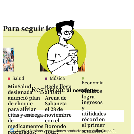
Para seguir leyendo
Salud
Música
Economía
MinSalud
Beéle llega
Regístrate
al newsletter
Mineros
designada
al Davi
logra
anunció plan
Arena de
ingresos
de choque
Sabaneta
y
para aliviar
el 28 de
utilidades
citas y entrega
noviembre
récord en
de
con el
el primer
medicamentos
Borondo
semestre
represados;
Tour:
Acepto
términos y condiciones productos y servicios
Grupo EL