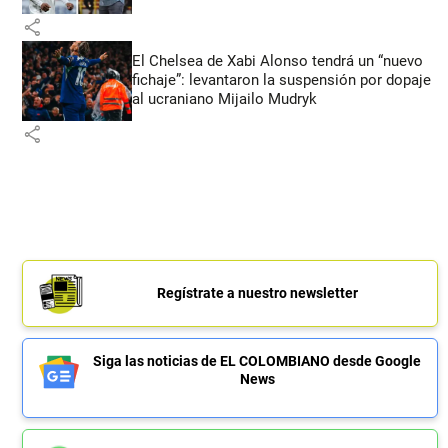
share
El Chelsea de Xabi Alonso tendrá un “nuevo
fichaje”: levantaron la suspensión por dopaje
al ucraniano Mijailo Mudryk
share
Regístrate a nuestro newsletter
Siga las noticias de EL COLOMBIANO desde Google
News