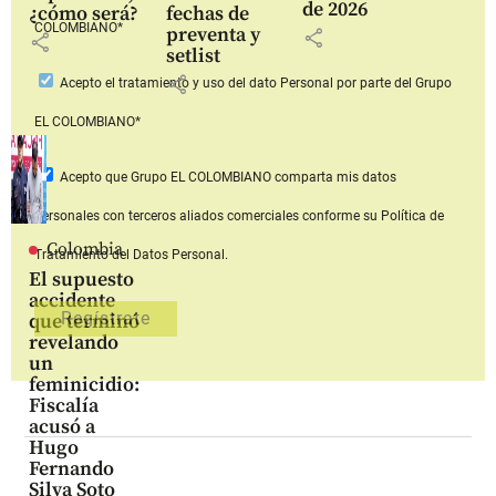
de 2026
¿cómo será?
fechas de
COLOMBIANO*
preventa y
share
share
setlist
share
Acepto
el tratamiento y uso del dato Personal
por parte del Grupo
EL COLOMBIANO*
Acepto que Grupo EL COLOMBIANO
comparta mis datos
personales con terceros aliados comerciales
conforme su Política de
Colombia
Tratamiento del Datos Personal.
El supuesto
accidente
que terminó
revelando
un
feminicidio:
Fiscalía
acusó a
Hugo
Fernando
Silva Soto