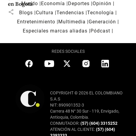
Mundo
Economía
Deportes
Opinión
en Bogotá
share
Blogs
Cultura
Tendencias
Tecnología
Entretenimiento
Multimedia
Generación
Especiales marcas aliadas
Pódcast
REDES SOCIALES
COPYRIGHT © 2026 EL COLOMBIANO
S.A.S
NIT: 890901352-3
Carrera 48 N° 30 Sur - 119, Envigado,
Antioquia, Colombia.
CONMUTADOR:
(57) (604) 3315252
ATENCIÓN AL CLIENTE:
(57) (604)
3393333