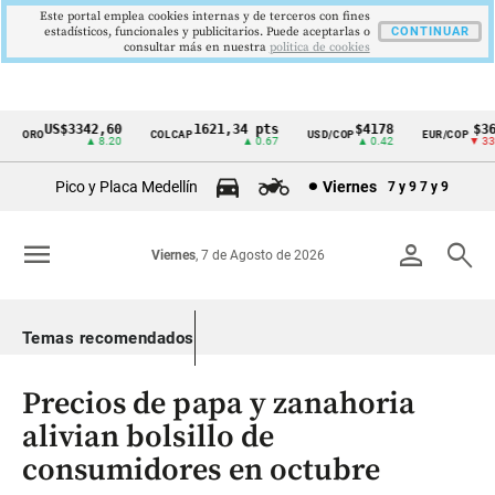
Este portal emplea cookies internas y de terceros con fines
estadísticos, funcionales y publicitarios. Puede aceptarlas o
CONTINUAR
consultar más en nuestra
politica de cookies
US$3342,60
1621,34 pts
$4178
$363
ORO
COLCAP
USD/COP
EUR/COP
Cintillo
▲ 8.20
▲ 0.67
▲ 0.42
▼ 33.0
de
Pico y Placa Medellín
Viernes
7 y 9
7 y 9
indicadores
económicos
menu
person
search
Viernes
, 7 de Agosto de 2026
Colombia
Temas recomendados
Precios de papa y zanahoria
alivian bolsillo de
consumidores en octubre