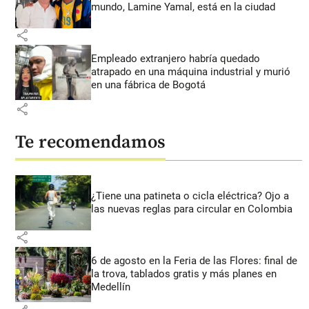
mundo, Lamine Yamal, está en la ciudad
share
Empleado extranjero habría quedado
atrapado en una máquina industrial y murió
en una fábrica de Bogotá
share
Te recomendamos
¿Tiene una patineta o cicla eléctrica? Ojo a
las nuevas reglas para circular en Colombia
share
6 de agosto en la Feria de las Flores: final de
la trova, tablados gratis y más planes en
Medellín