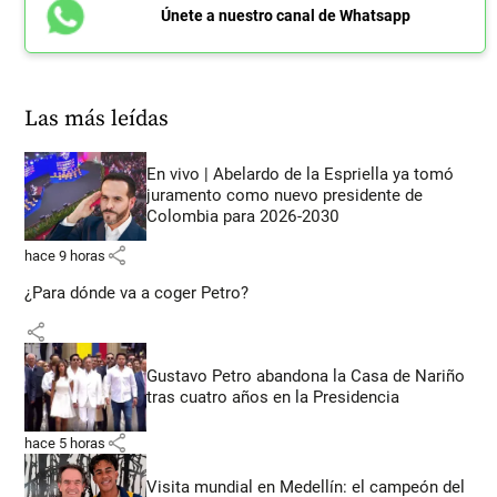
Únete a nuestro canal de Whatsapp
Las más leídas
En vivo | Abelardo de la Espriella ya tomó
juramento como nuevo presidente de
Colombia para 2026-2030
share
hace 9 horas
¿Para dónde va a coger Petro?
share
Gustavo Petro abandona la Casa de Nariño
tras cuatro años en la Presidencia
share
hace 5 horas
Visita mundial en Medellín: el campeón del