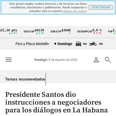
Este portal emplea cookies internas y de terceros con fines
estadísticos, funcionales y publicitarios. Puede aceptarlas o
CONTINUAR
consultar más en nuestra
politica de cookies
,34 pts
$4178
$3648
9,9 %
2,8 
USD/COP
EUR/COP
DESEMPLEO
PIB
Cintillo
▲ 0.67
▲ 0.42
—
▼ 0.30
▲ 0.1
de
Pico y Placa Medellín
Domingo
no
no
indicadores
económicos
menu
person
search
Domingo
, 9 de Agosto de 2026
Colombia
Temas recomendados
Presidente Santos dio
instrucciones a negociadores
para los diálogos en La Habana