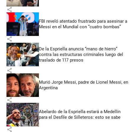
share
FBI reveló atentado frustrado para asesinar a
Messi en el Mundial con “cuatro bombas”
share
De la Espriella anuncia “mano de hierro”
contra las estructuras criminales luego del
traslado de 117 presos
share
Murió Jorge Messi, padre de Lionel Messi, en
Argentina
share
Abelardo de la Espriella estará a Medellín
para el Desfile de Silleteros: esto se sabe
share