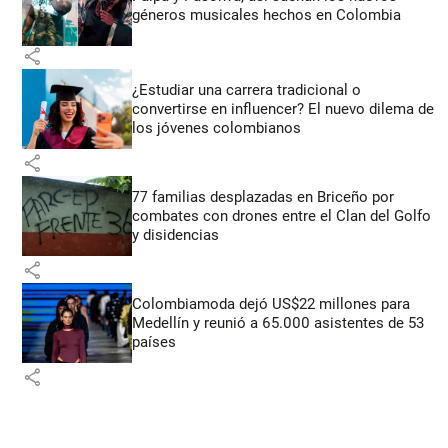
géneros musicales hechos en Colombia
share
¿Estudiar una carrera tradicional o
convertirse en influencer? El nuevo dilema de
los jóvenes colombianos
share
77 familias desplazadas en Briceño por
combates con drones entre el Clan del Golfo
y disidencias
share
Colombiamoda dejó US$22 millones para
Medellín y reunió a 65.000 asistentes de 53
países
share