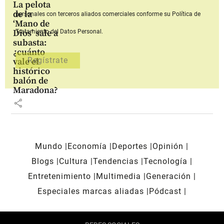
La pelota
de la
personales con terceros aliados comerciales
conforme su Política de
‘Mano de
Dios’ sale a
Tratamiento del Datos Personal.
subasta:
¿cuánto
vale el
histórico
balón de
Maradona?
share
Mundo
Economía
Deportes
Opinión
Blogs
Cultura
Tendencias
Tecnología
Entretenimiento
Multimedia
Generación
Especiales marcas aliadas
Pódcast