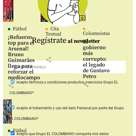
Fútbol
Cita
Columnistas
Textual
¡Refuerzo
Regístrate
al newsletter
El
top para el
gobierno
Arsenal!
más
Bruno
corrupto:
share
Guimarães
el legado
llega para
de Gustavo
reforzar el
Petro
mediocampo
Acepto
términos y condiciones productos y servicios
Grupo EL
share
share
COLOMBIANO*
Acepto
el tratamiento y uso del dato Personal
por parte del Grupo
EL COLOMBIANO*
Fútbol
Acepto que Grupo EL COLOMBIANO
comparta mis datos