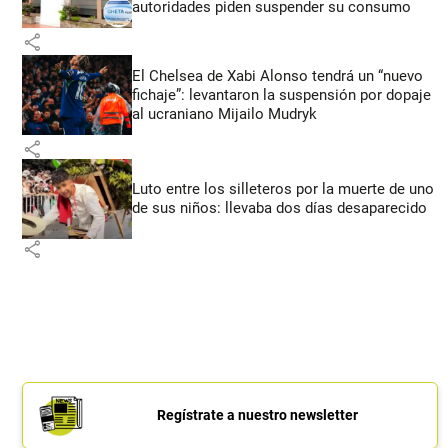
autoridades piden suspender su consumo
share
El Chelsea de Xabi Alonso tendrá un “nuevo
fichaje”: levantaron la suspensión por dopaje
al ucraniano Mijailo Mudryk
share
Luto entre los silleteros por la muerte de uno
de sus niños: llevaba dos días desaparecido
share
Regístrate a nuestro newsletter