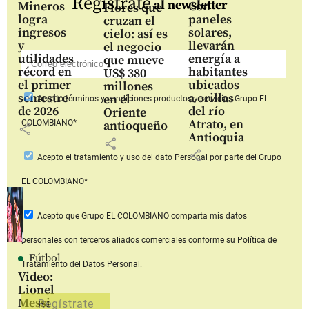
Regístrate
al newsletter
Mineros
Con
Flores que
logra
paneles
cruzan el
ingresos
solares,
cielo: así es
y
llevarán
el negocio
utilidades
energía a
que mueve
récord en
habitantes
US$ 380
el primer
ubicados
millones
semestre
a orillas
en el
Acepto
términos y condiciones productos y servicios
Grupo EL
de 2026
del río
Oriente
Atrato, en
COLOMBIANO*
antioqueño
share
Antioquia
share
share
Acepto
el tratamiento y uso del dato Personal
por parte del Grupo
EL COLOMBIANO*
Acepto que Grupo EL COLOMBIANO
comparta mis datos
personales con terceros aliados comerciales
conforme su Política de
Fútbol
Tratamiento del Datos Personal.
Video:
Lionel
Messi