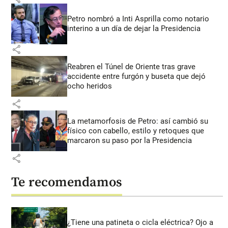
Petro nombró a Inti Asprilla como notario
interino a un día de dejar la Presidencia
share
Reabren el Túnel de Oriente tras grave
accidente entre furgón y buseta que dejó
ocho heridos
share
La metamorfosis de Petro: así cambió su
físico con cabello, estilo y retoques que
marcaron su paso por la Presidencia
share
Te recomendamos
¿Tiene una patineta o cicla eléctrica? Ojo a