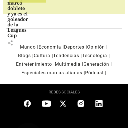
marcó
doblete
y ya es el
goleador
de la
Leagues
Cup
share
Mundo
Economía
Deportes
Opinión
Blogs
Cultura
Tendencias
Tecnología
Entretenimiento
Multimedia
Generación
Especiales marcas aliadas
Pódcast
REDES SOCIALES