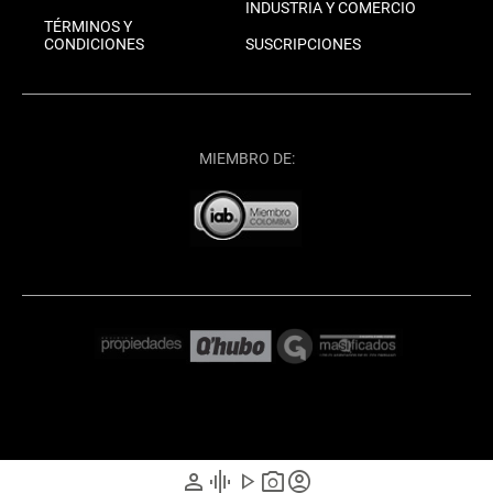
INDUSTRIA Y COMERCIO
TÉRMINOS Y
CONDICIONES
SUSCRIPCIONES
MIEMBRO DE:
person
graphic_eq
play_arrow
photo_camera
account_circle