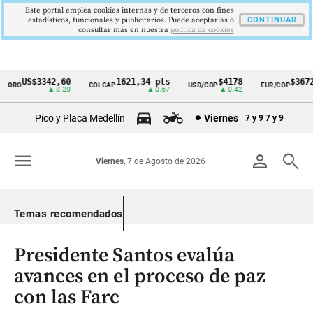
Este portal emplea cookies internas y de terceros con fines
estadísticos, funcionales y publicitarios. Puede aceptarlas o
CONTINUAR
consultar más en nuestra
politica de cookies
US$3342,60
1621,34 pts
$4178
$3672
ORO
COLCAP
USD/COP
EUR/COP
Cintillo
▲ 8.20
▲ 0.67
▲ 0.42
—
de
Pico y Placa Medellín
Viernes
7 y 9
7 y 9
indicadores
económicos
menu
person
search
Viernes
, 7 de Agosto de 2026
Colombia
Temas recomendados
Presidente Santos evalúa
avances en el proceso de paz
con las Farc