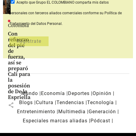
Acepto que Grupo EL COLOMBIANO
comparta mis datos
personales con terceros aliados comerciales
conforme su Política de
Tratamiento del Datos Personal.
Colombia
Con
refuerzo
del pie
de
fuerza,
así se
preparó
Cali para
la
posesión
de De la
Mundo
Economía
Deportes
Opinión
Espriella
Blogs
Cultura
Tendencias
Tecnología
share
Entretenimiento
Multimedia
Generación
Especiales marcas aliadas
Pódcast