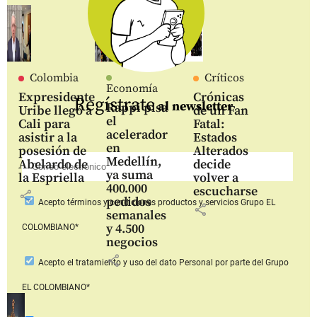
Colombia
Críticos
Economía
Expresidente
Crónicas
Regístrate
al newsletter
Rappi pisa
Uribe llegó a
de un Fan
el
Cali para
Fatal:
acelerador
asistir a la
Estados
en
posesión de
Alterados
Medellín,
Abelardo de
decide
ya suma
la Espriella
volver a
400.000
escucharse
share
pedidos
Acepto
términos y condiciones productos y servicios
Grupo EL
share
semanales
y 4.500
COLOMBIANO*
negocios
share
Acepto
el tratamiento y uso del dato Personal
por parte del Grupo
EL COLOMBIANO*