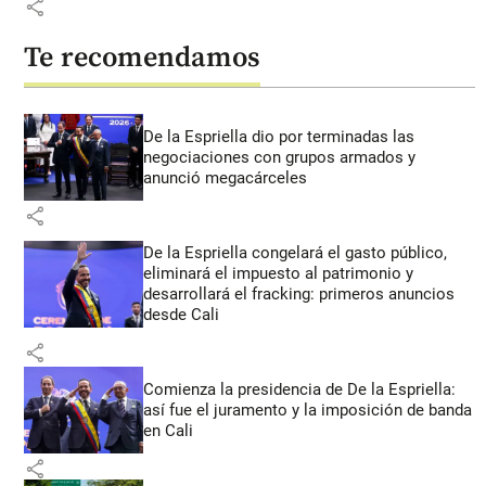
share
Te recomendamos
De la Espriella dio por terminadas las
negociaciones con grupos armados y
anunció megacárceles
share
De la Espriella congelará el gasto público,
eliminará el impuesto al patrimonio y
desarrollará el fracking: primeros anuncios
desde Cali
share
Comienza la presidencia de De la Espriella:
así fue el juramento y la imposición de banda
en Cali
share