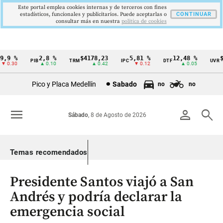
Este portal emplea cookies internas y de terceros con fines
estadísticos, funcionales y publicitarios. Puede aceptarlas o
CONTINUAR
consultar más en nuestra
politica de cookies
,9 %
2,8 %
$4178,23
5,81 %
12,48 %
$3
PIB
TRM
IPC
DTF
UVR
Cintillo
 0.30
▲ 0.10
▲ 0.42
▼ 0.12
▲ 0.05
de
Pico y Placa Medellín
Sabado
no
no
indicadores
económicos
menu
person
search
Sábado
, 8 de Agosto de 2026
Colombia
Temas recomendados
Presidente Santos viajó a San
Andrés y podría declarar la
emergencia social