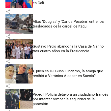
en Cali
share
Alias ‘Douglas’ y ‘Carlos Pesebre’, entre los
trasladados de la cárcel de Itagüí
share
Gustavo Petro abandona la Casa de Nariño
tras cuatro años en la Presidencia
share
¿Quién es DJ Gunn Lundemo, la amiga que
recibió a Verónica Alcocer en Suecia?
share
Video | Policía detuvo a un ciudadano francés
por intentar romper la seguridad de la
posesión