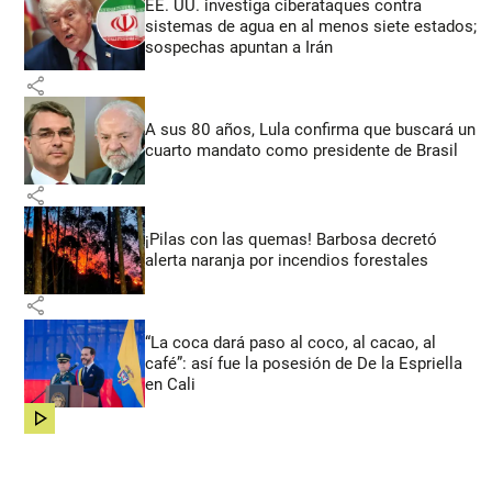
EE. UU. investiga ciberataques contra
sistemas de agua en al menos siete estados;
sospechas apuntan a Irán
share
A sus 80 años, Lula confirma que buscará un
cuarto mandato como presidente de Brasil
share
¡Pilas con las quemas! Barbosa decretó
alerta naranja por incendios forestales
share
“La coca dará paso al coco, al cacao, al
café”: así fue la posesión de De la Espriella
en Cali
share