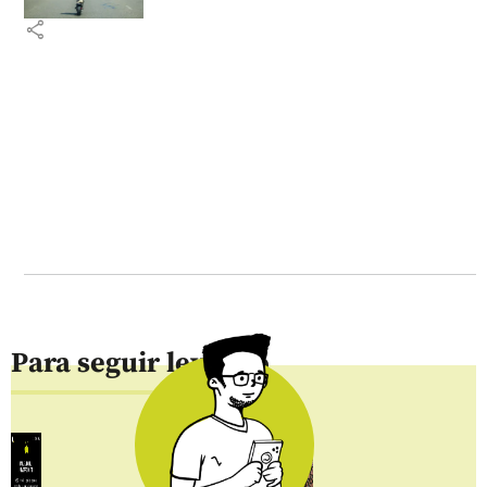
share
Para seguir leyendo