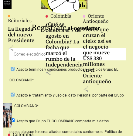
Colombia
Oriente
Editoriales
Antioqueño
¿Qué se
Regístrate
al newsletter
La llegada
Flores que
celebra el 7 de
del nuevo
cruzan el
agosto en
Presidente
cielo: así es
Colombia? La
el negocio
fecha que
share
que mueve
marcó el
US$ 380
rumbo de la
millones
Independencia
en el
Acepto
términos y condiciones productos y servicios
Grupo EL
share
Oriente
COLOMBIANO*
antioqueño
share
Acepto
el tratamiento y uso del dato Personal
por parte del Grupo
EL COLOMBIANO*
Acepto que Grupo EL COLOMBIANO
comparta mis datos
personales con terceros aliados comerciales
conforme su Política de
Colombia