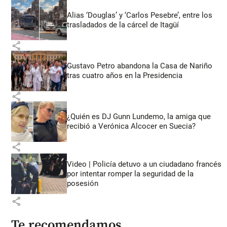
Alias ‘Douglas’ y ‘Carlos Pesebre’, entre los
trasladados de la cárcel de Itagüí
share
Gustavo Petro abandona la Casa de Nariño
tras cuatro años en la Presidencia
share
¿Quién es DJ Gunn Lundemo, la amiga que
recibió a Verónica Alcocer en Suecia?
share
Video | Policía detuvo a un ciudadano francés
por intentar romper la seguridad de la
posesión
share
Te recomendamos