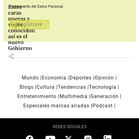
Entre
Tratamiento del Datos Personal.
caras
nuevas y
viejos
conocidos:
así es el
nuevo
Gobierno
share
Mundo
Economía
Deportes
Opinión
Blogs
Cultura
Tendencias
Tecnología
Entretenimiento
Multimedia
Generación
Especiales marcas aliadas
Pódcast
REDES SOCIALES