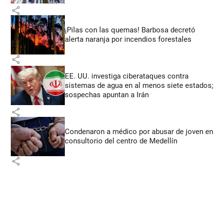
share
¡Pilas con las quemas! Barbosa decretó
alerta naranja por incendios forestales
share
EE. UU. investiga ciberataques contra
sistemas de agua en al menos siete estados;
sospechas apuntan a Irán
share
Condenaron a médico por abusar de joven en
consultorio del centro de Medellín
share