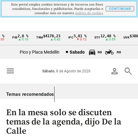
Este portal emplea cookies internas y de terceros con fines
estadísticos, funcionales y publicitarios. Puede aceptarlas o
CONTINUAR
consultar más en nuestra
politica de cookies
2,8 %
$4178,23
5,81 %
12,48 %
$386,1
PIB
TRM
IPC
DTF
UVR
Cintillo
▲ 0.10
▲ 0.42
▼ 0.12
▲ 0.05
▲ 
de
Pico y Placa Medellín
Sabado
no
no
indicadores
económicos
menu
person
search
Sábado
, 8 de Agosto de 2026
Colombia
Temas recomendados
En la mesa solo se discuten
temas de la agenda, dijo De la
Calle