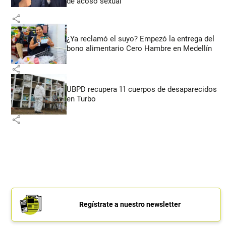
de acoso sexual
share
¿Ya reclamó el suyo? Empezó la entrega del
bono alimentario Cero Hambre en Medellín
share
UBPD recupera 11 cuerpos de desaparecidos
en Turbo
share
Regístrate a nuestro newsletter