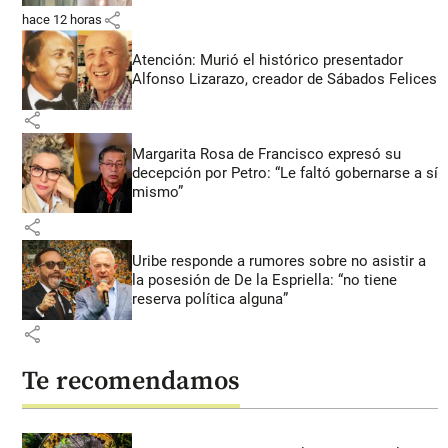
share
hace 12 horas
Atención: Murió el histórico presentador
Alfonso Lizarazo, creador de Sábados Felices
share
Margarita Rosa de Francisco expresó su
decepción por Petro: “Le faltó gobernarse a sí
mismo”
share
Uribe responde a rumores sobre no asistir a
la posesión de De la Espriella: “no tiene
reserva política alguna”
share
Te recomendamos