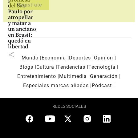
del São
Paulo por
atropellar
y matar a
un anciano
en Brasil:
quedó en
libertad
share
Mundo
Economía
Deportes
Opinión
Blogs
Cultura
Tendencias
Tecnología
Entretenimiento
Multimedia
Generación
Especiales marcas aliadas
Pódcast
REDES SOCIALES