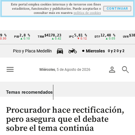
Este portal emplea cookies internas y de terceros con fines
estadísticos, funcionales y publicitarios. Puede aceptarlas o
CONTINUAR
consultar más en nuestra
politica de cookies
%
2,8 %
$4178,23
5,81 %
12,48 %
$386,
PIB
TRM
IPC
DTF
UVR
Cintillo
30
▲ 0.10
▲ 0.42
▼ 0.12
▲ 0.05
▲
de
Pico y Placa Medellín
Miercoles
0 y 2
0 y 2
indicadores
económicos
menu
person
search
Miércoles
, 5 de Agosto de 2026
Colombia
Temas recomendados
Procurador hace rectificación,
pero asegura que el debate
sobre el tema continúa