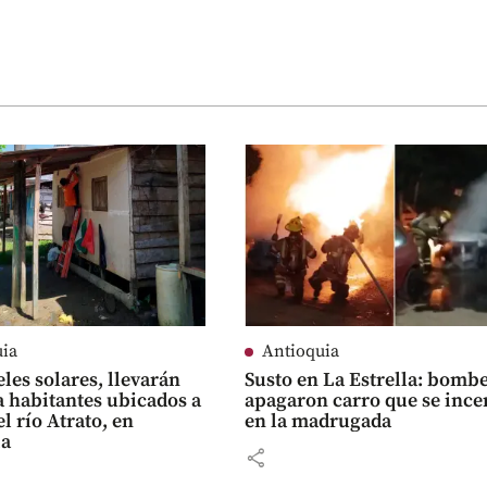
uia
Antioquia
les solares, llevarán
Susto en La Estrella: bomb
a habitantes ubicados a
apagaron carro que se ince
el río Atrato, en
en la madrugada
ia
share