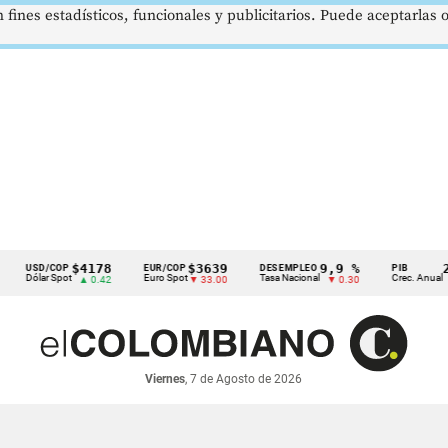
 fines estadísticos, funcionales y publicitarios. Puede aceptarlas
$4178
$3639
9,9 %
2,8 %
D/COP
EUR/COP
DESEMPLEO
PIB
ar Spot
Euro Spot
Tasa Nacional
Crec. Anual
▲ 0.42
▼ 33.00
▼ 0.30
▲ 0.10
Viernes
, 7 de Agosto de 2026