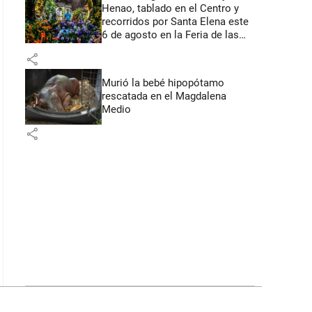
Henao, tablado en el Centro y
recorridos por Santa Elena este
6 de agosto en la Feria de las
Flores
share
Murió la bebé hipopótamo
rescatada en el Magdalena
Medio
share