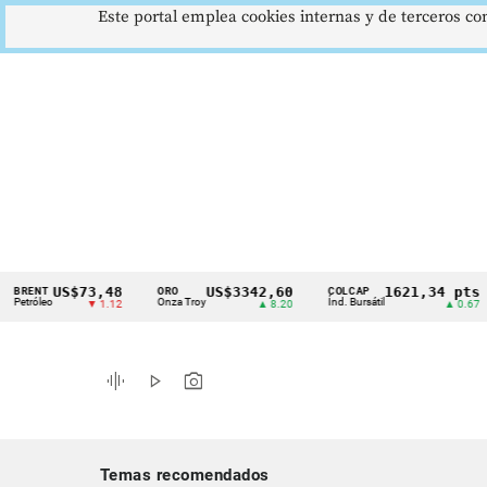
Este portal emplea cookies internas y de terceros con
US$73,48
US$3342,60
1621,34 pts
T
ORO
COLCAP
US
Cintillo
eo
Onza Troy
Índ. Bursátil
Dól
▼ 1.12
▲ 8.20
▲ 0.67
de
indicadores
graphic_eq
play_arrow
photo_camera
económicos
Colombia
Temas recomendados