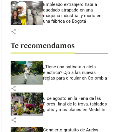
Empleado extranjero habría
quedado atrapado en una
máquina industrial y murió en
una fábrica de Bogotá
share
Te recomendamos
¿Tiene una patineta o cicla
eléctrica? Ojo a las nuevas
reglas para circular en Colombia
share
6 de agosto en la Feria de las
Flores: final de la trova, tablados
gratis y más planes en Medellín
share
Concierto gratuito de Arelys