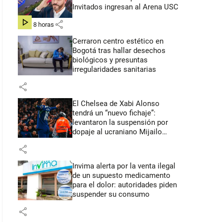
Invitados ingresan al Arena USC
share
hace 8 horas
Cerraron centro estético en
Bogotá tras hallar desechos
biológicos y presuntas
irregularidades sanitarias
share
El Chelsea de Xabi Alonso
tendrá un “nuevo fichaje”:
levantaron la suspensión por
dopaje al ucraniano Mijailo
Mudryk
share
Invima alerta por la venta ilegal
de un supuesto medicamento
para el dolor: autoridades piden
suspender su consumo
share