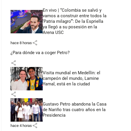
En vivo | “Colombia se salvó y
vamos a construir entre todos la
‘Patria milagro’”: De la Espriella
ya llegó a su posesión en la
Arena USC
share
hace 8 horas
¿Para dónde va a coger Petro?
share
Visita mundial en Medellín: el
campeón del mundo, Lamine
Yamal, está en la ciudad
share
Gustavo Petro abandona la Casa
de Nariño tras cuatro años en la
Presidencia
share
hace 4 horas