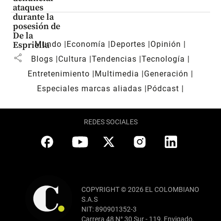
ataques
durante la
posesión de
De la
Mundo
Economía
Deportes
Opinión
Espriella
share
Blogs
Cultura
Tendencias
Tecnología
Entretenimiento
Multimedia
Generación
Especiales marcas aliadas
Pódcast
REDES SOCIALES
COPYRIGHT © 2026 EL COLOMBIANO
S.A.S
NIT: 890901352-3
Carrera 48 N° 30 Sur - 119, Envigado,