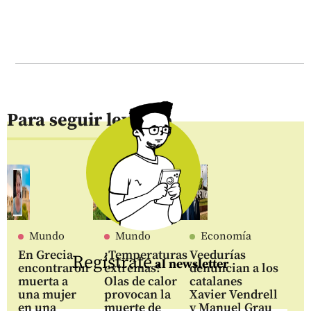
Para seguir leyendo
Mundo
Mundo
Economía
En Grecia
¡Temperaturas
Veedurías
Regístrate
al newsletter
encontraron
extremas!
denuncian a los
muerta a
Olas de calor
catalanes
una mujer
provocan la
Xavier Vendrell
en una
muerte de
y Manuel Grau