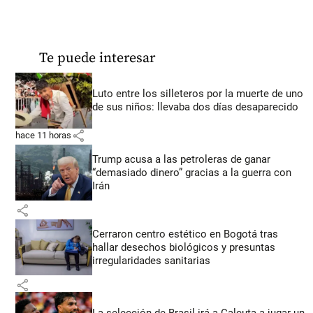
Te puede interesar
Luto entre los silleteros por la muerte de uno
de sus niños: llevaba dos días desaparecido
share
hace 11 horas
Trump acusa a las petroleras de ganar
“demasiado dinero” gracias a la guerra con
Irán
share
Cerraron centro estético en Bogotá tras
hallar desechos biológicos y presuntas
irregularidades sanitarias
share
La selección de Brasil irá a Calcuta a jugar un