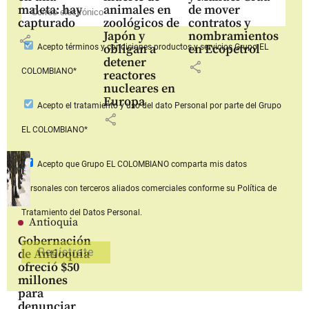
maleta: hay
animales en
de mover
capturado
zoológicos de
contratos y
Japón y
nombramientos
share
obligan a
en Ecopetrol
Acepto
términos y condiciones productos y servicios
Grupo EL
detener
share
COLOMBIANO*
reactores
nucleares en
Europa
Acepto
el tratamiento y uso del dato Personal
por parte del Grupo
share
EL COLOMBIANO*
Acepto que Grupo EL COLOMBIANO
comparta mis datos
personales con terceros aliados comerciales
conforme su Política de
Tratamiento del Datos Personal.
Antioquia
Gobernación
de Antioquia
ofreció $50
millones
para
denunciar