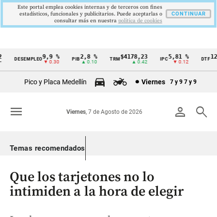
Este portal emplea cookies internas y de terceros con fines
estadísticos, funcionales y publicitarios. Puede aceptarlas o
CONTINUAR
consultar más en nuestra
politica de cookies
9,9 %
2,8 %
$4178,23
5,81 %
12,
DESEMPLEO
PIB
TRM
IPC
DTF
Cintillo
▼ 0.30
▲ 0.10
▲ 0.42
▼ 0.12
▲ 
de
Pico y Placa Medellín
Viernes
7 y 9
7 y 9
indicadores
económicos
menu
person
search
Viernes
, 7 de Agosto de 2026
Colombia
Temas recomendados
Que los tarjetones no lo
intimiden a la hora de elegir