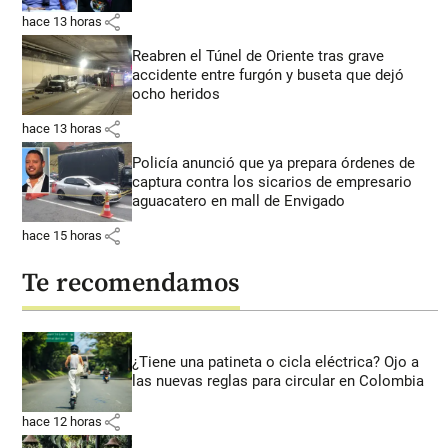
share
hace 13 horas
Reabren el Túnel de Oriente tras grave
accidente entre furgón y buseta que dejó
ocho heridos
share
hace 13 horas
Policía anunció que ya prepara órdenes de
captura contra los sicarios de empresario
aguacatero en mall de Envigado
share
hace 15 horas
Te recomendamos
¿Tiene una patineta o cicla eléctrica? Ojo a
las nuevas reglas para circular en Colombia
share
hace 12 horas