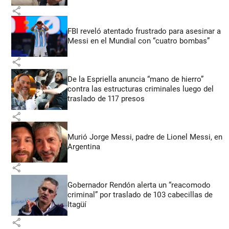
share
FBI reveló atentado frustrado para asesinar a
Messi en el Mundial con “cuatro bombas”
share
De la Espriella anuncia “mano de hierro”
contra las estructuras criminales luego del
traslado de 117 presos
share
Murió Jorge Messi, padre de Lionel Messi, en
Argentina
share
Gobernador Rendón alerta un “reacomodo
criminal” por traslado de 103 cabecillas de
Itagüí
share