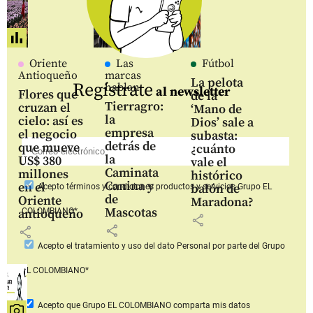
Oriente
Las
Fútbol
Antioqueño
marcas
La pelota
Regístrate
hablan
al newsletter
Flores que
de la
Tierragro:
cruzan el
‘Mano de
la
cielo: así es
Dios’ sale a
empresa
el negocio
subasta:
detrás de
que mueve
¿cuánto
la
US$ 380
vale el
Caminata
millones
histórico
Canina y
en el
balón de
Acepto
términos y condiciones productos y servicios
Grupo EL
de
Oriente
Maradona?
Mascotas
COLOMBIANO*
antioqueño
share
share
share
Acepto
el tratamiento y uso del dato Personal
por parte del Grupo
EL COLOMBIANO*
Acepto que Grupo EL COLOMBIANO
comparta mis datos