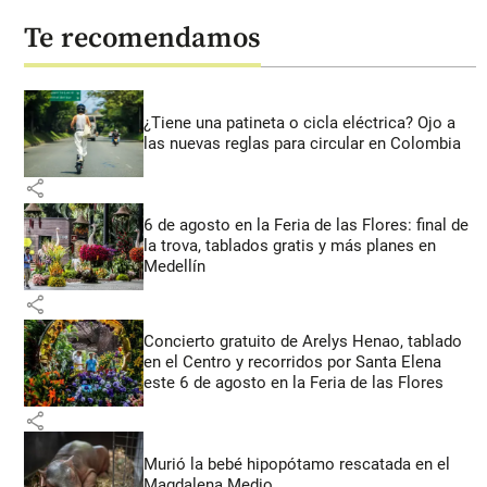
Te recomendamos
¿Tiene una patineta o cicla eléctrica? Ojo a
las nuevas reglas para circular en Colombia
share
6 de agosto en la Feria de las Flores: final de
la trova, tablados gratis y más planes en
Medellín
share
Concierto gratuito de Arelys Henao, tablado
en el Centro y recorridos por Santa Elena
este 6 de agosto en la Feria de las Flores
share
Murió la bebé hipopótamo rescatada en el
Magdalena Medio