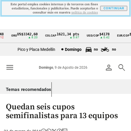
Este portal emplea cookies internas y de terceros con fines
estadísticos, funcionales y publicitarios. Puede aceptarlas o
CONTINUAR
consultar más en nuestra
politica de cookies
US$3342,60
1621,34 pts
$4178
$3
ORO
COLCAP
USD/COP
EUR/COP
Cintillo
▲ 8.20
▲ 0.67
▲ 0.42
de
Pico y Placa Medellín
Domingo
no
no
indicadores
económicos
menu
person
search
Domingo
, 9 de Agosto de 2026
Colombia
Temas recomendados
Quedan seis cupos
semifinalistas para 13 equipos