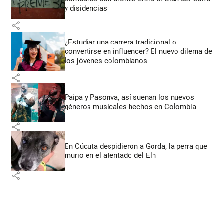
y disidencias
share
¿Estudiar una carrera tradicional o
convertirse en influencer? El nuevo dilema de
los jóvenes colombianos
share
Paipa y Pasonva, así suenan los nuevos
géneros musicales hechos en Colombia
share
En Cúcuta despidieron a Gorda, la perra que
murió en el atentado del Eln
share