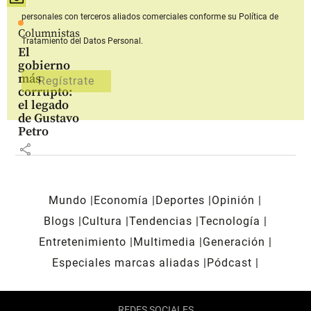
personales con terceros aliados comerciales
conforme su Política de
Columnistas
Tratamiento del Datos Personal.
El
gobierno
más
corrupto:
el legado
de Gustavo
Petro
share
Mundo
Economía
Deportes
Opinión
Blogs
Cultura
Tendencias
Tecnología
Entretenimiento
Multimedia
Generación
Especiales marcas aliadas
Pódcast
REDES SOCIALES