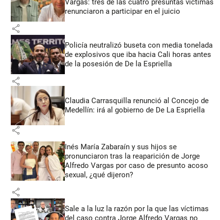
Vargas: tres de las cuatro presuntas víctimas
renunciaron a participar en el juicio
share
Policía neutralizó buseta con media tonelada
de explosivos que iba hacia Cali horas antes
de la posesión de De la Espriella
share
Claudia Carrasquilla renunció al Concejo de
Medellín: irá al gobierno de De La Espriella
share
Inés María Zabaraín y sus hijos se
pronunciaron tras la reaparición de Jorge
Alfredo Vargas por caso de presunto acoso
sexual, ¿qué dijeron?
share
Sale a la luz la razón por la que las víctimas
del caso contra Jorge Alfredo Vargas no