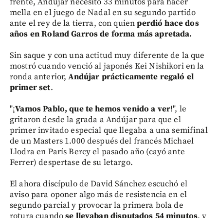
frente, Andújar necesitó 33 minutos para hacer
mella en el juego de Nadal en su segundo partido
ante el rey de la tierra, con quien
perdió hace dos
años en Roland Garros de forma más apretada.
Sin saque y con una actitud muy diferente de la que
mostró cuando venció al japonés Kei Nishikori en la
ronda anterior,
Andújar prácticamente regaló el
primer set
.
"¡
Vamos Pablo, que te hemos venido a ver
!", le
gritaron desde la grada a Andújar para que el
primer invitado especial que llegaba a una semifinal
de un Masters 1.000 después del francés Michael
Llodra en París Bercy el pasado año (cayó ante
Ferrer) despertase de su letargo.
El ahora discípulo de David Sánchez escuchó el
aviso para oponer algo más de resistencia en el
segundo parcial y provocar la primera bola de
rotura cuando
se llevaban disputados 54 minutos
, y