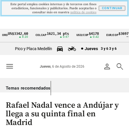
Este portal emplea cookies internas y de terceros con fines
estadísticos, funcionales y publicitarios. Puede aceptarlas o
CONTINUAR
consultar más en nuestra
politica de cookies
US$3342,60
1621,34 pts
$4178
$3697
RO
COLCAP
USD/COP
EUR/COP
Cintillo
▲ 8.20
▲ 0.67
▲ 0.42
—
de
Pico y Placa Medellín
Jueves
3 y 6
3 y 6
indicadores
económicos
menu
person
search
Jueves
, 6 de Agosto de 2026
Colombia
Temas recomendados
Rafael Nadal vence a Andújar y
llega a su quinta final en
Madrid