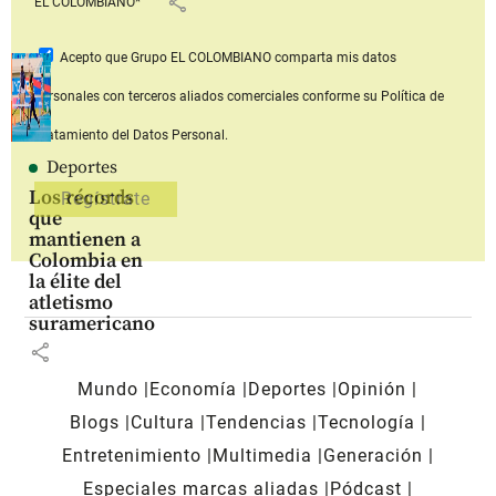
share
EL COLOMBIANO*
Acepto que Grupo EL COLOMBIANO
comparta mis datos
personales con terceros aliados comerciales
conforme su Política de
Tratamiento del Datos Personal.
Deportes
Los récords
que
mantienen a
Colombia en
la élite del
atletismo
suramericano
share
Mundo
Economía
Deportes
Opinión
Blogs
Cultura
Tendencias
Tecnología
Entretenimiento
Multimedia
Generación
Especiales marcas aliadas
Pódcast