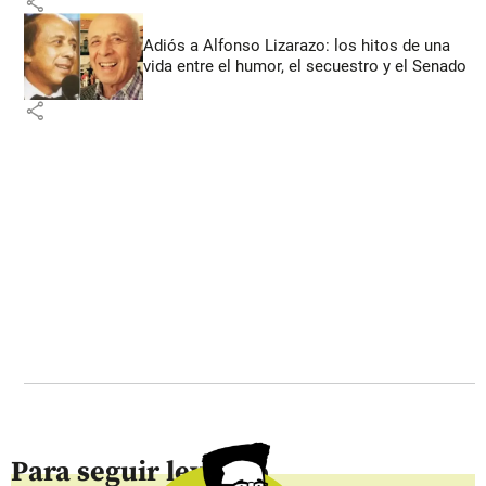
share
Adiós a Alfonso Lizarazo: los hitos de una
vida entre el humor, el secuestro y el Senado
share
Para seguir leyendo