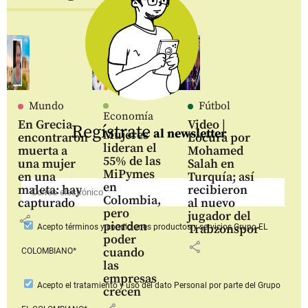
Mundo
Fútbol
Economía
En Grecia
Video |
Regístrate
al newsletter
Mujeres
encontraron
Locura por
lideran el
muerta a
Mohamed
55% de las
una mujer
Salah en
MiPymes
en una
Turquía; así
en
maleta: hay
recibieron
Colombia,
capturado
al nuevo
pero
jugador del
share
pierden
Trabzonspor
Acepto
términos y condiciones productos y servicios
Grupo EL
poder
share
cuando
COLOMBIANO*
las
empresas
Acepto
el tratamiento y uso del dato Personal
por parte del Grupo
crecen