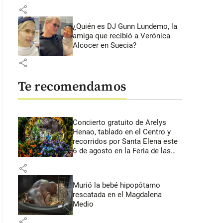
share
¿Quién es DJ Gunn Lundemo, la
amiga que recibió a Verónica
Alcocer en Suecia?
share
Te recomendamos
Concierto gratuito de Arelys
Henao, tablado en el Centro y
recorridos por Santa Elena este
6 de agosto en la Feria de las
Flores
share
Murió la bebé hipopótamo
rescatada en el Magdalena
Medio
share