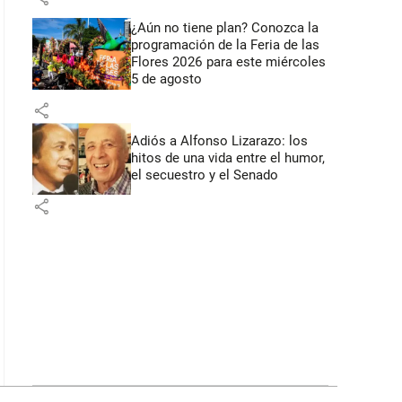
¿Aún no tiene plan? Conozca la
programación de la Feria de las
Flores 2026 para este miércoles
5 de agosto
share
Adiós a Alfonso Lizarazo: los
hitos de una vida entre el humor,
el secuestro y el Senado
share