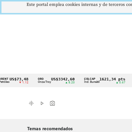
Este portal emplea cookies internas y de terceros con
US$73,48
US$3342,60
1621,34 pts
ORO
COLCAP
USD/
Cintillo
Onza Troy
Índ. Bursátil
Dólar 
▼ 1.12
▲ 8.20
▲ 0.67
de
indicadores
graphic_eq
play_arrow
photo_camera
económicos
Colombia
Temas recomendados