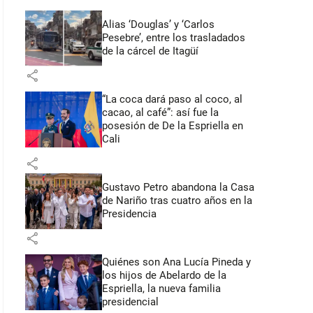
Alias ‘Douglas’ y ‘Carlos
Pesebre’, entre los trasladados
de la cárcel de Itagüí
share
“La coca dará paso al coco, al
cacao, al café”: así fue la
posesión de De la Espriella en
Cali
share
Gustavo Petro abandona la Casa
de Nariño tras cuatro años en la
Presidencia
share
Quiénes son Ana Lucía Pineda y
los hijos de Abelardo de la
Espriella, la nueva familia
presidencial