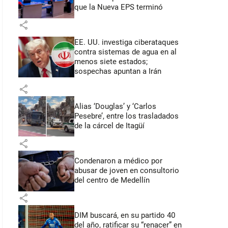
que la Nueva EPS terminó
share
EE. UU. investiga ciberataques
contra sistemas de agua en al
menos siete estados;
sospechas apuntan a Irán
share
Alias ‘Douglas’ y ‘Carlos
Pesebre’, entre los trasladados
de la cárcel de Itagüí
share
Condenaron a médico por
abusar de joven en consultorio
del centro de Medellín
share
DIM buscará, en su partido 40
del año, ratificar su “renacer” en