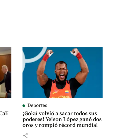
Deportes
Cali
¡Gokú volvió a sacar todos sus
e
poderes! Yeison López ganó dos
oros y rompió récord mundial
share