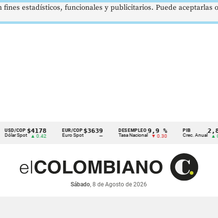
 fines estadísticos, funcionales y publicitarios. Puede aceptarlas
$4178
$3639
9,9 %
2,8 %
COP
EUR/COP
DESEMPLEO
PIB
Spot
Euro Spot
Tasa Nacional
Crec. Anual
▲ 0.42
—
▼ 0.30
▲ 0.10
Sábado
, 8 de Agosto de 2026