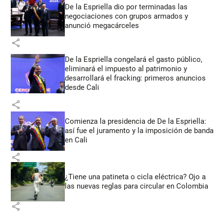
De la Espriella dio por terminadas las
negociaciones con grupos armados y
anunció megacárceles
share
De la Espriella congelará el gasto público,
eliminará el impuesto al patrimonio y
desarrollará el fracking: primeros anuncios
desde Cali
share
Comienza la presidencia de De la Espriella:
así fue el juramento y la imposición de banda
en Cali
share
¿Tiene una patineta o cicla eléctrica? Ojo a
las nuevas reglas para circular en Colombia
share