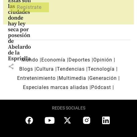
Estas son
las
ciudades
donde
hay ley
seca por
posesión
de
Abelardo
de la
Espriella
Mundo
Economía
Deportes
Opinión
share
Blogs
Cultura
Tendencias
Tecnología
Entretenimiento
Multimedia
Generación
Especiales marcas aliadas
Pódcast
REDES SOCIALES