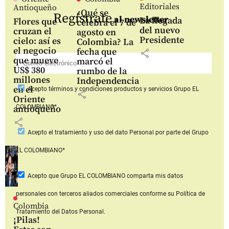
Editoriales
Antioqueño
¿Qué se
Regístrate
al newsletter
La llegada
Flores que
celebra el 7 de
del nuevo
cruzan el
agosto en
Presidente
cielo: así es
Colombia? La
el negocio
fecha que
share
que mueve
marcó el
US$ 380
rumbo de la
millones
Independencia
en el
Acepto
términos y condiciones productos y servicios
Grupo EL
share
Oriente
COLOMBIANO*
antioqueño
share
Acepto
el tratamiento y uso del dato Personal
por parte del Grupo
EL COLOMBIANO*
Acepto que Grupo EL COLOMBIANO
comparta mis datos
personales con terceros aliados comerciales
conforme su Política de
Colombia
Tratamiento del Datos Personal.
¡Pilas!