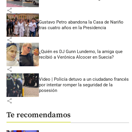
share
Gustavo Petro abandona la Casa de Nariño
tras cuatro años en la Presidencia
share
¿Quién es DJ Gunn Lundemo, la amiga que
recibió a Verónica Alcocer en Suecia?
share
Video | Policía detuvo a un ciudadano francés
por intentar romper la seguridad de la
posesión
share
Te recomendamos