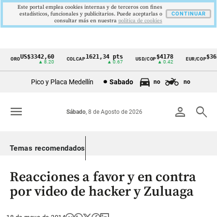
Este portal emplea cookies internas y de terceros con fines
estadísticos, funcionales y publicitarios. Puede aceptarlas o
CONTINUAR
consultar más en nuestra
politica de cookies
US$3342,60
1621,34 pts
$4178
$3639
ORO
COLCAP
USD/COP
EUR/COP
Cintillo
▲ 8.20
▲ 0.67
▲ 0.42
—
de
Pico y Placa Medellín
Sabado
no
no
indicadores
económicos
menu
person
search
Sábado
, 8 de Agosto de 2026
Colombia
Temas recomendados
Reacciones a favor y en contra
por video de hacker y Zuluaga