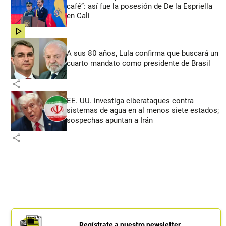
café”: así fue la posesión de De la Espriella
en Cali
share
A sus 80 años, Lula confirma que buscará un
cuarto mandato como presidente de Brasil
share
EE. UU. investiga ciberataques contra
sistemas de agua en al menos siete estados;
sospechas apuntan a Irán
share
Regístrate a nuestro newsletter