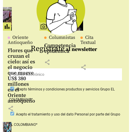
Oriente
Columnistas
Cita
Antioqueño
Textual
Competencia
Regístrate
al newsletter
Flores que
epidémica
cruzan el
cielo: así es
share
share
el negocio
que mueve
US$ 380
millones
en el
Acepto
términos y condiciones productos y servicios
Grupo EL
Oriente
COLOMBIANO*
antioqueño
share
Acepto
el tratamiento y uso del dato Personal
por parte del Grupo
EL COLOMBIANO*