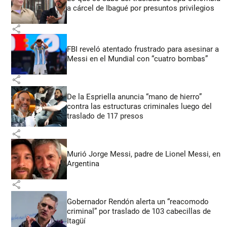
a cárcel de Ibagué por presuntos privilegios
share
FBI reveló atentado frustrado para asesinar a
Messi en el Mundial con “cuatro bombas”
share
De la Espriella anuncia “mano de hierro”
contra las estructuras criminales luego del
traslado de 117 presos
share
Murió Jorge Messi, padre de Lionel Messi, en
Argentina
share
Gobernador Rendón alerta un “reacomodo
criminal” por traslado de 103 cabecillas de
Itagüí