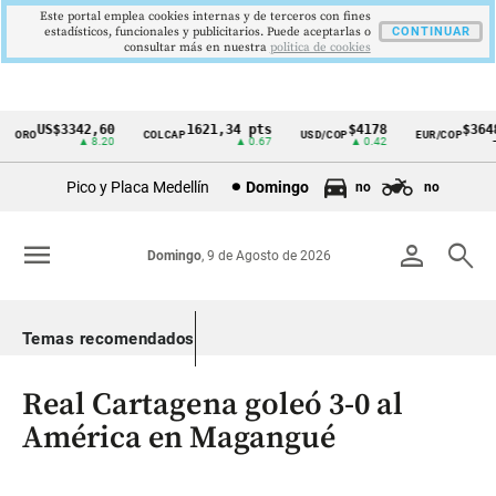
Este portal emplea cookies internas y de terceros con fines
estadísticos, funcionales y publicitarios. Puede aceptarlas o
CONTINUAR
consultar más en nuestra
politica de cookies
US$3342,60
1621,34 pts
$4178
$3648
ORO
COLCAP
USD/COP
EUR/COP
Cintillo
▲ 8.20
▲ 0.67
▲ 0.42
—
de
Pico y Placa Medellín
Domingo
no
no
indicadores
económicos
menu
person
search
Domingo
, 9 de Agosto de 2026
Colombia
Temas recomendados
Real Cartagena goleó 3-0 al
América en Magangué