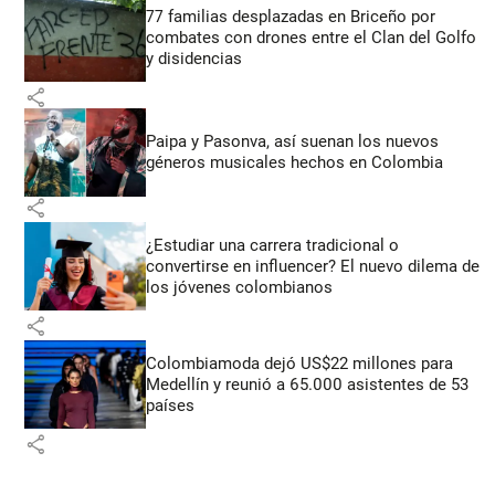
77 familias desplazadas en Briceño por
combates con drones entre el Clan del Golfo
y disidencias
share
Paipa y Pasonva, así suenan los nuevos
géneros musicales hechos en Colombia
share
¿Estudiar una carrera tradicional o
convertirse en influencer? El nuevo dilema de
los jóvenes colombianos
share
Colombiamoda dejó US$22 millones para
Medellín y reunió a 65.000 asistentes de 53
países
share