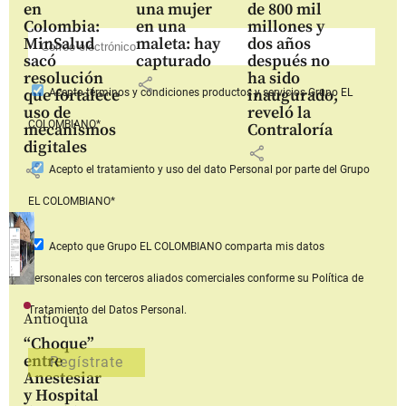
en
una mujer
de 800 mil
Colombia:
en una
millones y
MinSalud
maleta: hay
dos años
sacó
capturado
después no
resolución
ha sido
share
que fortalece
inaugurado,
Acepto
términos y condiciones productos y servicios
Grupo EL
uso de
reveló la
COLOMBIANO*
mecanismos
Contraloría
digitales
share
share
Acepto
el tratamiento y uso del dato Personal
por parte del Grupo
EL COLOMBIANO*
Acepto que Grupo EL COLOMBIANO
comparta mis datos
personales con terceros aliados comerciales
conforme su Política de
Tratamiento del Datos Personal.
Antioquia
“Choque”
entre
Anestesiar
y Hospital