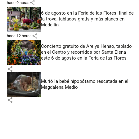
share
hace 9 horas
6 de agosto en la Feria de las Flores: final de
la trova, tablados gratis y más planes en
Medellín
share
hace 12 horas
Concierto gratuito de Arelys Henao, tablado
en el Centro y recorridos por Santa Elena
este 6 de agosto en la Feria de las Flores
share
Murió la bebé hipopótamo rescatada en el
Magdalena Medio
share