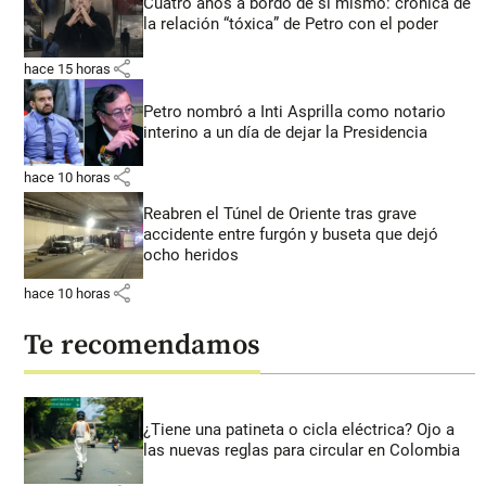
Cuatro años a bordo de sí mismo: crónica de
la relación “tóxica” de Petro con el poder
share
hace 15 horas
Petro nombró a Inti Asprilla como notario
interino a un día de dejar la Presidencia
share
hace 10 horas
Reabren el Túnel de Oriente tras grave
accidente entre furgón y buseta que dejó
ocho heridos
share
hace 10 horas
Te recomendamos
¿Tiene una patineta o cicla eléctrica? Ojo a
las nuevas reglas para circular en Colombia