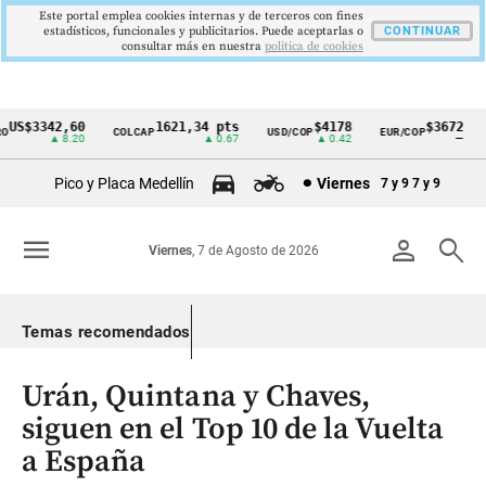
Este portal emplea cookies internas y de terceros con fines
estadísticos, funcionales y publicitarios. Puede aceptarlas o
CONTINUAR
consultar más en nuestra
politica de cookies
US$3342,60
1621,34 pts
$4178
$3672
COLCAP
USD/COP
EUR/COP
D
Cintillo
▲ 8.20
▲ 0.67
▲ 0.42
—
de
Pico y Placa Medellín
Viernes
7 y 9
7 y 9
indicadores
económicos
menu
person
search
Viernes
, 7 de Agosto de 2026
Colombia
Temas recomendados
Urán, Quintana y Chaves,
siguen en el Top 10 de la Vuelta
a España