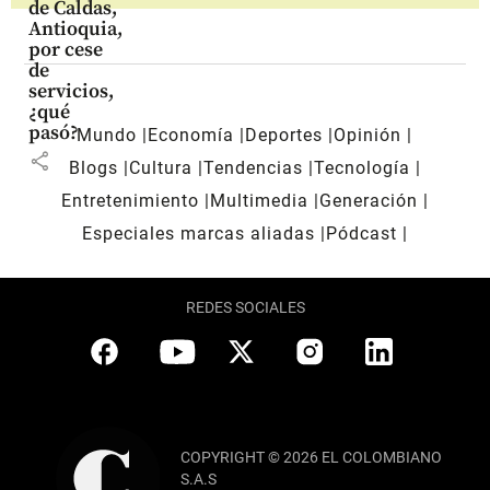
de Caldas,
Antioquia,
por cese
de
servicios,
¿qué
pasó?
Mundo
Economía
Deportes
Opinión
share
Blogs
Cultura
Tendencias
Tecnología
Entretenimiento
Multimedia
Generación
Especiales marcas aliadas
Pódcast
REDES SOCIALES
COPYRIGHT © 2026 EL COLOMBIANO
S.A.S