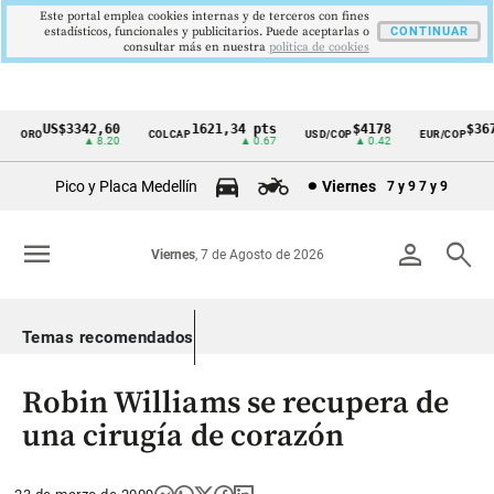
Este portal emplea cookies internas y de terceros con fines
estadísticos, funcionales y publicitarios. Puede aceptarlas o
CONTINUAR
consultar más en nuestra
politica de cookies
US$3342,60
1621,34 pts
$4178
$3672
ORO
COLCAP
USD/COP
EUR/COP
Cintillo
▲ 8.20
▲ 0.67
▲ 0.42
—
de
Pico y Placa Medellín
Viernes
7 y 9
7 y 9
indicadores
económicos
menu
person
search
Viernes
, 7 de Agosto de 2026
Colombia
Temas recomendados
Robin Williams se recupera de
una cirugía de corazón