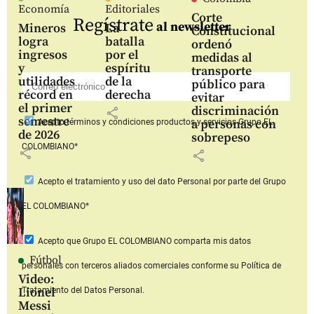
Economía
Editoriales
Corte
Regístrate
al newsletter
Mineros
La
Constitucional
logra
batalla
ordenó
ingresos
por el
medidas al
y
espíritu
transporte
utilidades
de la
público para
récord en
derecha
evitar
el primer
discriminación
share
semestre
a personas con
Acepto
términos y condiciones productos y servicios
Grupo EL
de 2026
sobrepeso
COLOMBIANO*
share
share
Acepto
el tratamiento y uso del dato Personal
por parte del Grupo
EL COLOMBIANO*
Acepto que Grupo EL COLOMBIANO
comparta mis datos
Fútbol
personales con terceros aliados comerciales
conforme su Política de
Video:
Lionel
Tratamiento del Datos Personal.
Messi