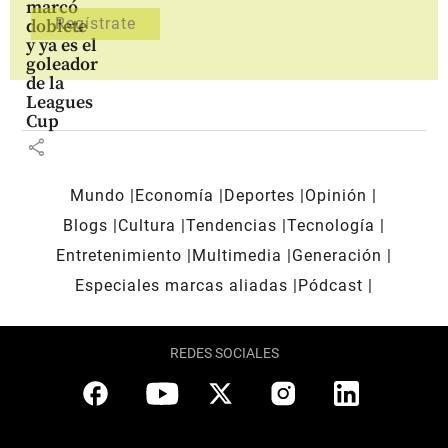
marcó
doblete
y ya es el
goleador
de la
Leagues
Cup
share
Mundo
Economía
Deportes
Opinión
Blogs
Cultura
Tendencias
Tecnología
Entretenimiento
Multimedia
Generación
Especiales marcas aliadas
Pódcast
REDES SOCIALES