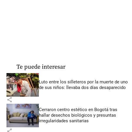
Te puede interesar
Luto entre los silleteros por la muerte de uno
de sus niños: llevaba dos días desaparecido
share
Cerraron centro estético en Bogotá tras
hallar desechos biológicos y presuntas
irregularidades sanitarias
share