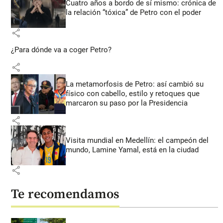
Cuatro años a bordo de sí mismo: crónica de
la relación “tóxica” de Petro con el poder
share
¿Para dónde va a coger Petro?
share
La metamorfosis de Petro: así cambió su
físico con cabello, estilo y retoques que
marcaron su paso por la Presidencia
share
Visita mundial en Medellín: el campeón del
mundo, Lamine Yamal, está en la ciudad
share
Te recomendamos