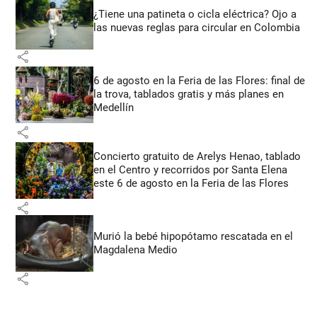
¿Tiene una patineta o cicla eléctrica? Ojo a
las nuevas reglas para circular en Colombia
share
6 de agosto en la Feria de las Flores: final de
la trova, tablados gratis y más planes en
Medellín
share
Concierto gratuito de Arelys Henao, tablado
en el Centro y recorridos por Santa Elena
este 6 de agosto en la Feria de las Flores
share
Murió la bebé hipopótamo rescatada en el
Magdalena Medio
share