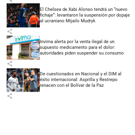
El Chelsea de Xabi Alonso tendrá un “nuevo
fichaje”: levantaron la suspensión por dopaje
al ucraniano Mijailo Mudryk
share
Invima alerta por la venta ilegal de un
supuesto medicamento para el dolor:
autoridades piden suspender su consumo
share
De cuestionados en Nacional y el DIM al
éxito internacional: Asprilla y Restrepo
renacen con el Bolívar de la Paz
share