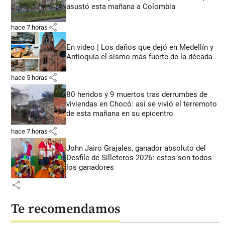
asustó esta mañana a Colombia
share
hace 7 horas
En video | Los daños que dejó en Medellín y
Antioquia el sismo más fuerte de la década
share
hace 5 horas
80 heridos y 9 muertos tras derrumbes de
viviendas en Chocó: así se vivió el terremoto
de esta mañana en su epicentro
share
hace 7 horas
John Jairo Grajales, ganador absoluto del
Desfile de Silleteros 2026: estos son todos
los ganadores
share
Te recomendamos