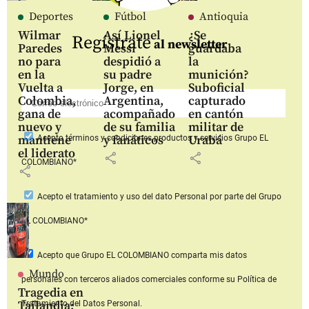
Deportes
Fútbol
Antioquia
Wilmar
Así Lionel
¿Se
Regístrate
al newsletter
Paredes
Messi
guardaba
no para
despidió a
la
en la
su padre
munición?
Vuelta a
Jorge, en
Suboficial
Colombia,
Argentina,
capturado
gana de
acompañado
en cantón
nuevo y
de su familia
militar de
mantiene
y fanáticos
Urabá
Acepto
términos y condiciones productos y servicios
Grupo EL
el liderato
share
share
COLOMBIANO*
share
Acepto
el tratamiento y uso del dato Personal
por parte del Grupo
EL COLOMBIANO*
Acepto que Grupo EL COLOMBIANO
comparta mis datos
Mundo
personales con terceros aliados comerciales
conforme su Política de
Tragedia en
Tailandia:
Tratamiento del Datos Personal.