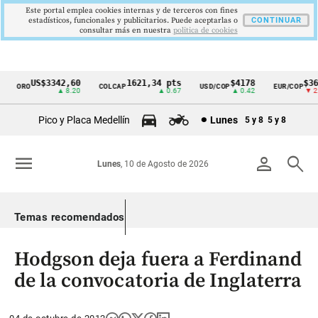
Este portal emplea cookies internas y de terceros con fines
estadísticos, funcionales y publicitarios. Puede aceptarlas o
CONTINUAR
consultar más en nuestra
politica de cookies
US$3342,60
1621,34 pts
$4178
$364
ORO
COLCAP
USD/COP
EUR/COP
Cintillo
▲ 8.20
▲ 0.67
▲ 0.42
▼ 2.0
de
Pico y Placa Medellín
Lunes
5 y 8
5 y 8
indicadores
económicos
menu
person
search
Lunes
, 10 de Agosto de 2026
Colombia
Temas recomendados
Hodgson deja fuera a Ferdinand
de la convocatoria de Inglaterra