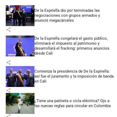
De la Espriella dio por terminadas las
negociaciones con grupos armados y
anunció megacárceles
share
De la Espriella congelará el gasto público,
eliminará el impuesto al patrimonio y
desarrollará el fracking: primeros anuncios
desde Cali
share
Comienza la presidencia de De la Espriella:
así fue el juramento y la imposición de banda
en Cali
share
¿Tiene una patineta o cicla eléctrica? Ojo a
las nuevas reglas para circular en Colombia
share