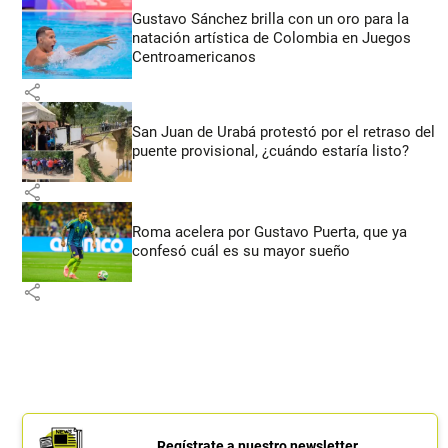
Gustavo Sánchez brilla con un oro para la
natación artística de Colombia en Juegos
Centroamericanos
share
San Juan de Urabá protestó por el retraso del
puente provisional, ¿cuándo estaría listo?
share
Roma acelera por Gustavo Puerta, que ya
confesó cuál es su mayor sueño
share
Regístrate a nuestro newsletter