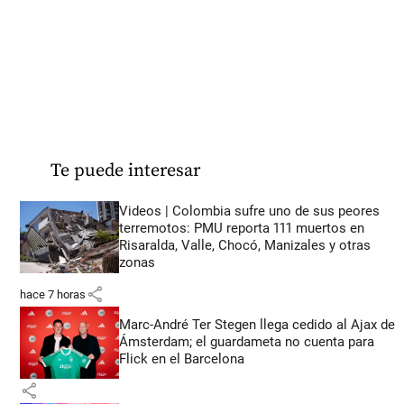
Te puede interesar
Videos | Colombia sufre uno de sus peores
terremotos: PMU reporta 111 muertos en
Risaralda, Valle, Chocó, Manizales y otras
zonas
share
hace 7 horas
Marc-André Ter Stegen llega cedido al Ajax de
Ámsterdam; el guardameta no cuenta para
Flick en el Barcelona
share