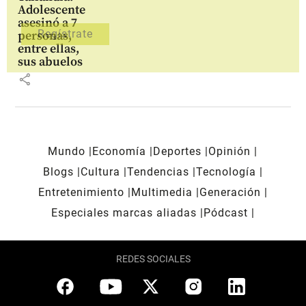
Adolescente
asesinó a 7
personas,
entre ellas,
sus abuelos
share
Mundo
Economía
Deportes
Opinión
Blogs
Cultura
Tendencias
Tecnología
Entretenimiento
Multimedia
Generación
Especiales marcas aliadas
Pódcast
REDES SOCIALES