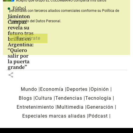
Acepto que Grupo EL COLOMBIANO
comparta mis datos
Fútbol
personales con terceros aliados comerciales
conforme su Política de
Jáminton
Campaz
Tratamiento del Datos Personal.
revela su
futuro tras
brillar en
Argentina:
“Quiero
salir por
la puerta
grande”
share
Mundo
Economía
Deportes
Opinión
Blogs
Cultura
Tendencias
Tecnología
Entretenimiento
Multimedia
Generación
Especiales marcas aliadas
Pódcast