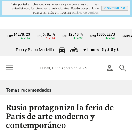
Este portal emplea cookies internas y de terceros con fines
estadísticos, funcionales y publicitarios. Puede aceptarlas o
CONTINUAR
consultar más en nuestra
politica de cookies
$4178,23
5,81 %
12,48 %
$386,1273
$
TRM
IPC
DTF
UVR
SMMLV
Cintillo
▲ 0.42
▼ 0.12
▲ 0.05
▲ 0.03
de
Pico y Placa Medellín
Lunes
5 y 8
5 y 8
indicadores
económicos
menu
person
search
Lunes
, 10 de Agosto de 2026
Colombia
Temas recomendados
Rusia protagoniza la feria de
París de arte moderno y
contemporáneo