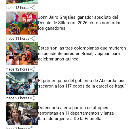
share
hace 13 horas
John Jairo Grajales, ganador absoluto del
Desfile de Silleteros 2026: estos son todos
los ganadores
share
hace 11 horas
Estas son las tres colombianas que murieron
en accidente aéreo en Brasil; viajaban para
celebrar unos quince
share
hace 12 horas
El primer golpe del gobierno de Abelardo: así
sacaron a los 117 capos de la cárcel de Itagüí
share
hace 21 horas
Defensoría alerta por ola de ataques
terroristas en 11 departamentos y lanza
llamado urgente a De la Espriella
share
hace 7 horas