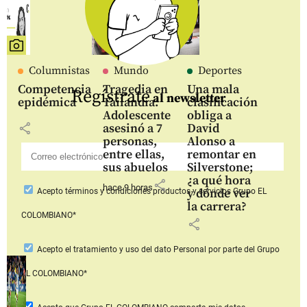
Columnistas
Mundo
Deportes
Competencia
Tragedia en
Una mala
Regístrate
al newsletter
epidémica
Tailandia:
clasificación
Adolescente
obliga a
share
asesinó a 7
David
personas,
Alonso a
entre ellas,
remontar en
sus abuelos
Silverstone;
¿a qué hora
share
hace 9 horas
y dónde ver
Acepto
términos y condiciones productos y servicios
Grupo EL
la carrera?
COLOMBIANO*
share
Acepto
el tratamiento y uso del dato Personal
por parte del Grupo
EL COLOMBIANO*