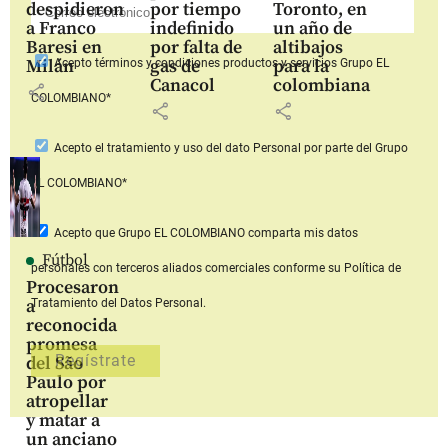
despidieron
por tiempo
Toronto, en
a Franco
indefinido
un año de
Baresi en
por falta de
altibajos
Milán
gas de
para la
Acepto
términos y condiciones productos y servicios
Grupo EL
Canacol
colombiana
share
COLOMBIANO*
share
share
Acepto
el tratamiento y uso del dato Personal
por parte del Grupo
EL COLOMBIANO*
Acepto que Grupo EL COLOMBIANO
comparta mis datos
Fútbol
personales con terceros aliados comerciales
conforme su Política de
Procesaron
a
Tratamiento del Datos Personal.
reconocida
promesa
del São
Paulo por
atropellar
y matar a
un anciano