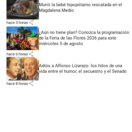
Murió la bebé hipopótamo rescatada en el
Magdalena Medio
share
hace 3 horas
¿Aún no tiene plan? Conozca la programación
de la Feria de las Flores 2026 para este
miércoles 5 de agosto
share
hace 6 horas
Adiós a Alfonso Lizarazo: los hitos de una
vida entre el humor, el secuestro y el Senado
share
hace 8 horas