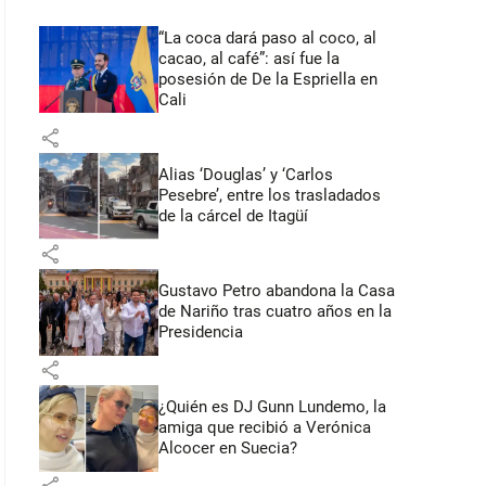
“La coca dará paso al coco, al
cacao, al café”: así fue la
posesión de De la Espriella en
Cali
share
Alias ‘Douglas’ y ‘Carlos
Pesebre’, entre los trasladados
de la cárcel de Itagüí
share
Gustavo Petro abandona la Casa
de Nariño tras cuatro años en la
Presidencia
share
¿Quién es DJ Gunn Lundemo, la
amiga que recibió a Verónica
Alcocer en Suecia?