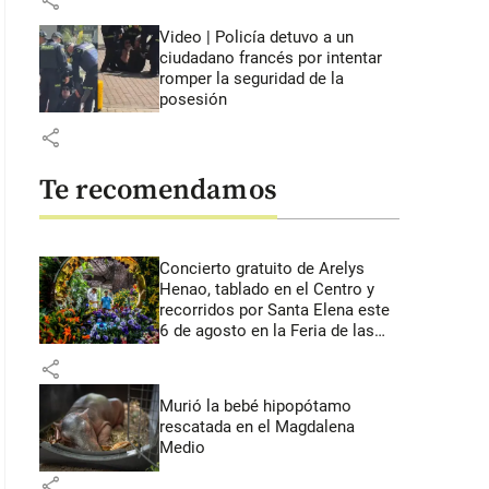
share
Video | Policía detuvo a un
ciudadano francés por intentar
romper la seguridad de la
posesión
share
Te recomendamos
Concierto gratuito de Arelys
Henao, tablado en el Centro y
recorridos por Santa Elena este
6 de agosto en la Feria de las
Flores
share
Murió la bebé hipopótamo
rescatada en el Magdalena
Medio
share