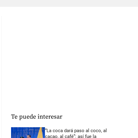
Te puede interesar
“La coca dará paso al coco, al
cacao, al café”: así fue la