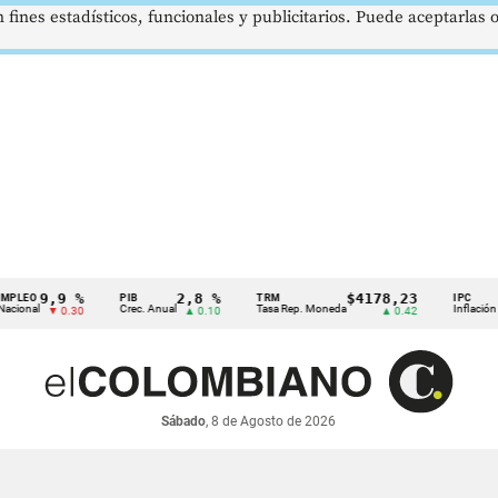
 fines estadísticos, funcionales y publicitarios. Puede aceptarlas
9,9 %
2,8 %
$4178,23
5
PIB
TRM
IPC
Crec. Anual
Tasa Rep. Moneda
Inflación anual
▼ 0.30
▲ 0.10
▲ 0.42
Sábado
, 8 de Agosto de 2026