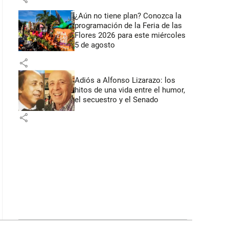
¿Aún no tiene plan? Conozca la
programación de la Feria de las
Flores 2026 para este miércoles
5 de agosto
share
Adiós a Alfonso Lizarazo: los
hitos de una vida entre el humor,
el secuestro y el Senado
share