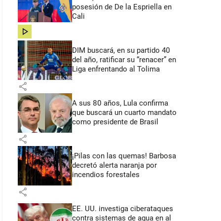
posesión de De la Espriella en
Cali
share
DIM buscará, en su partido 40
del año, ratificar su “renacer” en
Liga enfrentando al Tolima
share
A sus 80 años, Lula confirma
que buscará un cuarto mandato
como presidente de Brasil
share
¡Pilas con las quemas! Barbosa
decretó alerta naranja por
incendios forestales
share
EE. UU. investiga ciberataques
contra sistemas de agua en al