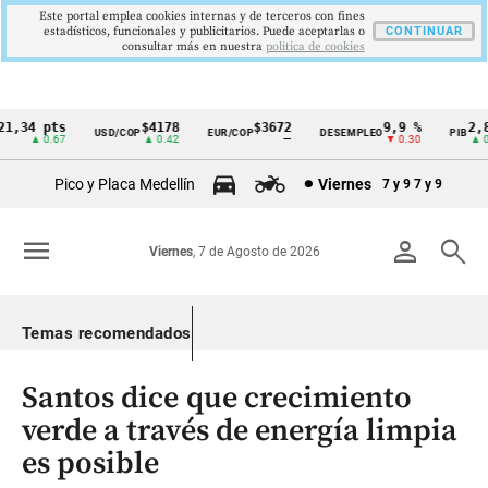
Este portal emplea cookies internas y de terceros con fines
estadísticos, funcionales y publicitarios. Puede aceptarlas o
CONTINUAR
consultar más en nuestra
politica de cookies
,34 pts
$4178
$3672
9,9 %
2,8 
USD/COP
EUR/COP
DESEMPLEO
PIB
Cintillo
▲ 0.67
▲ 0.42
—
▼ 0.30
▲ 0.1
de
Pico y Placa Medellín
Viernes
7 y 9
7 y 9
indicadores
económicos
menu
person
search
Viernes
, 7 de Agosto de 2026
Colombia
Temas recomendados
Santos dice que crecimiento
verde a través de energía limpia
es posible