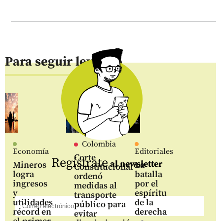
Para seguir leyendo
Colombia
Economía
Editoriales
Corte
Regístrate
al newsletter
Mineros
La
Constitucional
logra
batalla
ordenó
ingresos
por el
medidas al
y
espíritu
transporte
utilidades
de la
público para
récord en
derecha
evitar