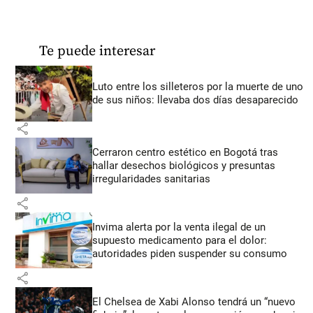
Te puede interesar
Luto entre los silleteros por la muerte de uno
de sus niños: llevaba dos días desaparecido
share
Cerraron centro estético en Bogotá tras
hallar desechos biológicos y presuntas
irregularidades sanitarias
share
Invima alerta por la venta ilegal de un
supuesto medicamento para el dolor:
autoridades piden suspender su consumo
share
El Chelsea de Xabi Alonso tendrá un “nuevo