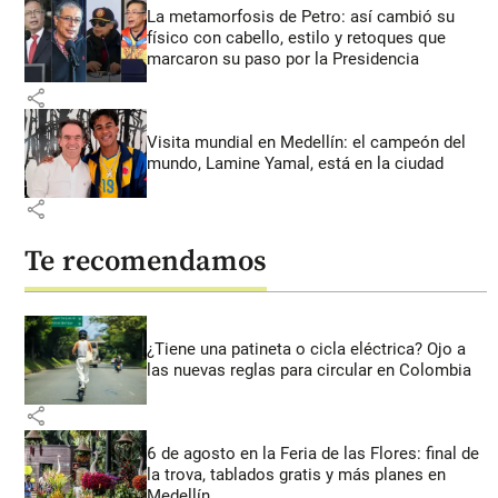
La metamorfosis de Petro: así cambió su
físico con cabello, estilo y retoques que
marcaron su paso por la Presidencia
share
Visita mundial en Medellín: el campeón del
mundo, Lamine Yamal, está en la ciudad
share
Te recomendamos
¿Tiene una patineta o cicla eléctrica? Ojo a
las nuevas reglas para circular en Colombia
share
6 de agosto en la Feria de las Flores: final de
la trova, tablados gratis y más planes en
Medellín