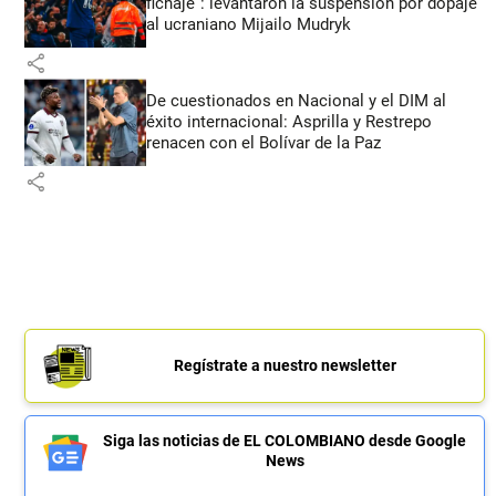
fichaje”: levantaron la suspensión por dopaje
al ucraniano Mijailo Mudryk
share
De cuestionados en Nacional y el DIM al
éxito internacional: Asprilla y Restrepo
renacen con el Bolívar de la Paz
share
Regístrate a nuestro newsletter
Siga las noticias de EL COLOMBIANO desde Google
News