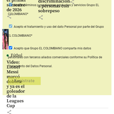
el primer
discriminación
share
semestre
a personas con
Acepto
términos y condiciones productos y servicios
Grupo EL
de 2026
sobrepeso
COLOMBIANO*
share
share
Acepto
el tratamiento y uso del dato Personal
por parte del Grupo
EL COLOMBIANO*
Acepto que Grupo EL COLOMBIANO
comparta mis datos
Fútbol
personales con terceros aliados comerciales
conforme su Política de
Video:
Lionel
Tratamiento del Datos Personal.
Messi
marcó
doblete
y ya es el
goleador
de la
Leagues
Cup
share