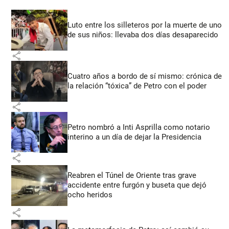
Luto entre los silleteros por la muerte de uno
de sus niños: llevaba dos días desaparecido
share
Cuatro años a bordo de sí mismo: crónica de
la relación “tóxica” de Petro con el poder
share
Petro nombró a Inti Asprilla como notario
interino a un día de dejar la Presidencia
share
Reabren el Túnel de Oriente tras grave
accidente entre furgón y buseta que dejó
ocho heridos
share