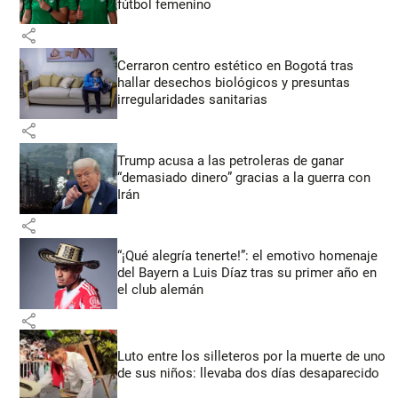
fútbol femenino
share
Cerraron centro estético en Bogotá tras
hallar desechos biológicos y presuntas
irregularidades sanitarias
share
Trump acusa a las petroleras de ganar
“demasiado dinero” gracias a la guerra con
Irán
share
“¡Qué alegría tenerte!”: el emotivo homenaje
del Bayern a Luis Díaz tras su primer año en
el club alemán
share
Luto entre los silleteros por la muerte de uno
de sus niños: llevaba dos días desaparecido