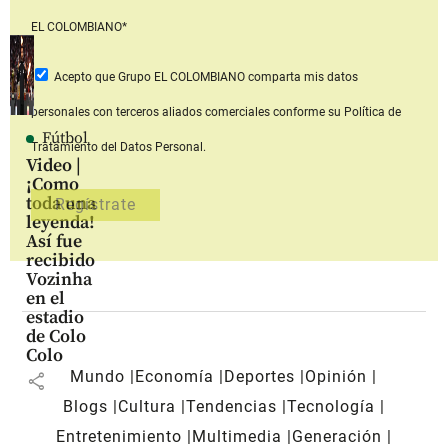
EL COLOMBIANO*
Acepto que Grupo EL COLOMBIANO
comparta mis datos
personales con terceros aliados comerciales
conforme su Política de
Fútbol
Tratamiento del Datos Personal.
Video |
¡Como
toda una
leyenda!
Así fue
recibido
Vozinha
en el
estadio
de Colo
Colo
Mundo
Economía
Deportes
Opinión
share
Blogs
Cultura
Tendencias
Tecnología
Entretenimiento
Multimedia
Generación