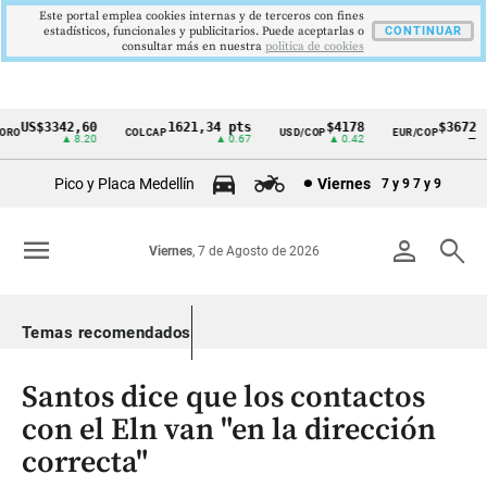
Este portal emplea cookies internas y de terceros con fines
estadísticos, funcionales y publicitarios. Puede aceptarlas o
CONTINUAR
consultar más en nuestra
politica de cookies
US$3342,60
1621,34 pts
$4178
$3672
RO
COLCAP
USD/COP
EUR/COP
Cintillo
▲ 8.20
▲ 0.67
▲ 0.42
—
de
Pico y Placa Medellín
Viernes
7 y 9
7 y 9
indicadores
económicos
menu
person
search
Viernes
, 7 de Agosto de 2026
Colombia
Temas recomendados
Santos dice que los contactos
con el Eln van "en la dirección
correcta"