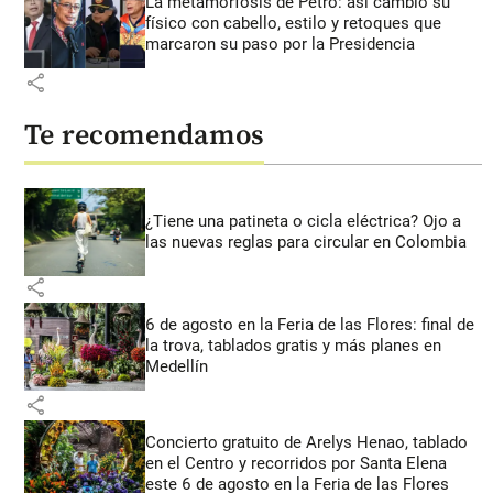
La metamorfosis de Petro: así cambió su
físico con cabello, estilo y retoques que
marcaron su paso por la Presidencia
share
Te recomendamos
¿Tiene una patineta o cicla eléctrica? Ojo a
las nuevas reglas para circular en Colombia
share
6 de agosto en la Feria de las Flores: final de
la trova, tablados gratis y más planes en
Medellín
share
Concierto gratuito de Arelys Henao, tablado
en el Centro y recorridos por Santa Elena
este 6 de agosto en la Feria de las Flores