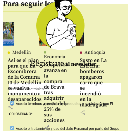
Para seguir leyendo
Medellín
Antioquia
Economía
Así es el plan
Susto en La
Regístrate
al newsletter
Ecopetrol
para que La
Estrella:
avanza en
Escombrera
bomberos
la
de la Comuna
apagaron
compra
13 de Medellín
carro que
de Brava
se vuelva
se
tras
monumento a
incendió
adquirir
desaparecidos
en la
cerca del
madrugada
Acepto
términos y condiciones productos y servicios
Grupo EL
share
25% de
share
sus
COLOMBIANO*
acciones
share
Acepto
el tratamiento y uso del dato Personal
por parte del Grupo