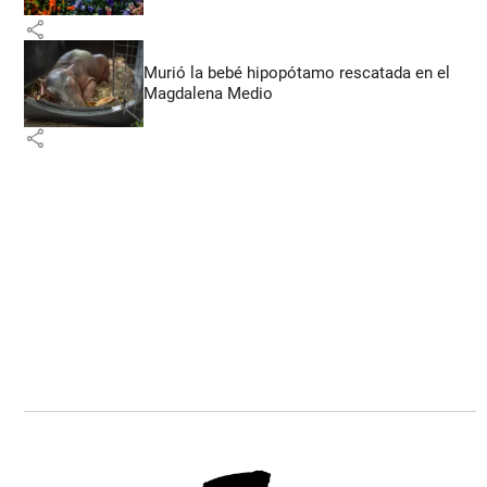
share
Murió la bebé hipopótamo rescatada en el
Magdalena Medio
share