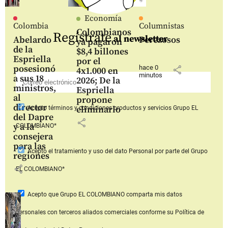
Economía
Colombia
Columnistas
Colombianos
Regístrate
al newsletter
Abelardo
Perezosos
ya pagaron
de la
$8,4 billones
Espriella
por el
posesionó
hace 0
share
4x1.000 en
minutos
a sus 18
2026; De la
ministros,
Espriella
al
propone
director
eliminarlo
Acepto
términos y condiciones productos y servicios
Grupo EL
del Dapre
share
y a la
COLOMBIANO*
consejera
para las
Acepto
el tratamiento y uso del dato Personal
por parte del Grupo
regiones
share
EL COLOMBIANO*
Acepto que Grupo EL COLOMBIANO
comparta mis datos
personales con terceros aliados comerciales
conforme su Política de