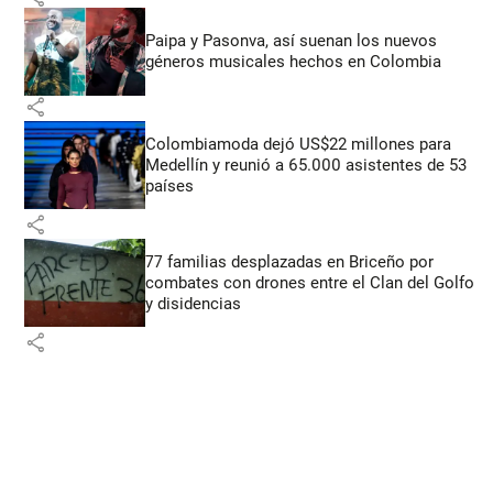
Paipa y Pasonva, así suenan los nuevos
géneros musicales hechos en Colombia
share
Colombiamoda dejó US$22 millones para
Medellín y reunió a 65.000 asistentes de 53
países
share
77 familias desplazadas en Briceño por
combates con drones entre el Clan del Golfo
y disidencias
share