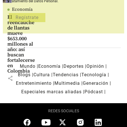
Tratamiento del Datos Personal.
Economía
El
reencauche
de llantas
mueve
$653.000
millones al
año: así
buscan
fortalecerse
en
Mundo
Economía
Deportes
Opinión
Colombia
Blogs
Cultura
Tendencias
Tecnología
share
Entretenimiento
Multimedia
Generación
Especiales marcas aliadas
Pódcast
REDES SOCIALES