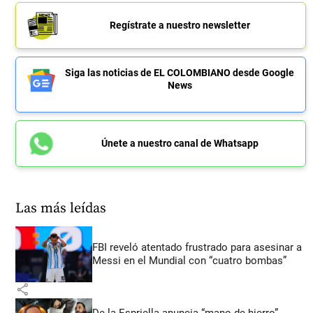
Regístrate a nuestro newsletter
Siga las noticias de EL COLOMBIANO desde Google
News
Únete a nuestro canal de Whatsapp
Las más leídas
FBI reveló atentado frustrado para asesinar a
Messi en el Mundial con “cuatro bombas”
share
De la Espriella anuncia “mano de hierro”