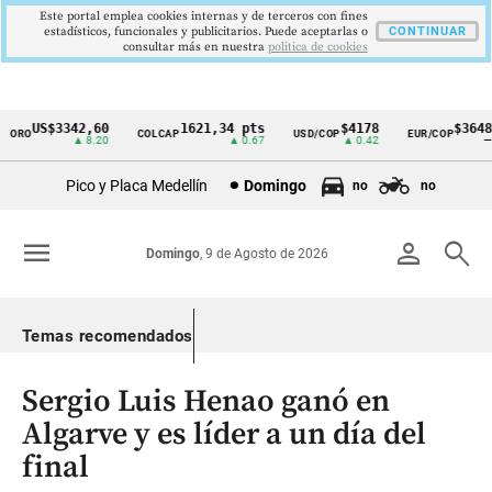
Este portal emplea cookies internas y de terceros con fines
estadísticos, funcionales y publicitarios. Puede aceptarlas o
CONTINUAR
consultar más en nuestra
politica de cookies
US$3342,60
1621,34 pts
$4178
$3648
ORO
COLCAP
USD/COP
EUR/COP
Cintillo
▲ 8.20
▲ 0.67
▲ 0.42
—
de
Pico y Placa Medellín
Domingo
no
no
indicadores
económicos
menu
person
search
Domingo
, 9 de Agosto de 2026
Colombia
Temas recomendados
Sergio Luis Henao ganó en
Algarve y es líder a un día del
final