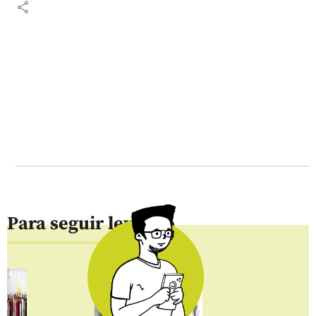
share
Para seguir leyendo