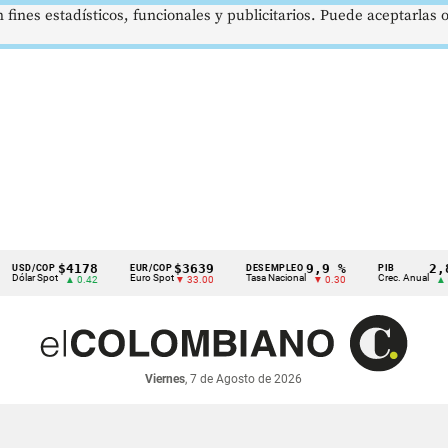
 fines estadísticos, funcionales y publicitarios. Puede aceptarlas
$4178
$3639
9,9 %
2,8 %
/COP
EUR/COP
DESEMPLEO
PIB
 Spot
Euro Spot
Tasa Nacional
Crec. Anual
▲ 0.42
▼ 33.00
▼ 0.30
▲ 0.10
Viernes
, 7 de Agosto de 2026