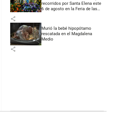
recorridos por Santa Elena este
6 de agosto en la Feria de las
Flores
share
Murió la bebé hipopótamo
rescatada en el Magdalena
Medio
share