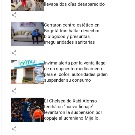
llevaba dos días desaparecido
share
Cerraron centro estético en
Bogotá tras hallar desechos
biológicos y presuntas
irregularidades sanitarias
share
Invima alerta por la venta ilegal
de un supuesto medicamento
para el dolor: autoridades piden
suspender su consumo
share
El Chelsea de Xabi Alonso
tendrá un “nuevo fichaje”:
levantaron la suspensión por
dopaje al ucraniano Mijailo
Mudryk
share