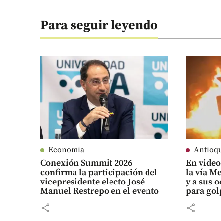
Para seguir leyendo
Economía
Antioq
Conexión Summit 2026
En video
confirma la participación del
la vía M
vicepresidente electo José
y a sus 
Manuel Restrepo en el evento
para gol
share
share