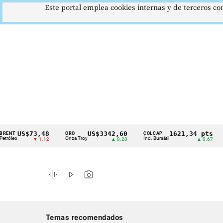
Este portal emplea cookies internas y de terceros con
US$73,48
US$3342,60
1621,34 pts
ORO
COLCAP
USD
Cintillo
Onza Troy
Índ. Bursátil
Dólar
▼ 1.12
▲ 8.20
▲ 0.67
de
indicadores
graphic_eq
play_arrow
photo_camera
económicos
Colombia
Temas recomendados