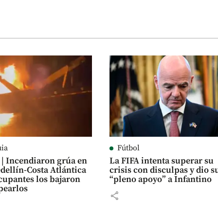
uia
Fútbol
 | Incendiaron grúa en
La FIFA intenta superar su
edellín-Costa Atlántica
crisis con disculpas y dio s
ocupantes los bajaron
“pleno apoyo” a Infantino
pearlos
share