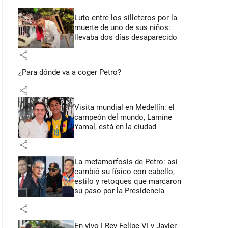
Luto entre los silleteros por la
muerte de uno de sus niños:
llevaba dos días desaparecido
share
¿Para dónde va a coger Petro?
share
Visita mundial en Medellín: el
campeón del mundo, Lamine
Yamal, está en la ciudad
share
La metamorfosis de Petro: así
cambió su físico con cabello,
estilo y retoques que marcaron
su paso por la Presidencia
share
En vivo | Rey Felipe VI y Javier