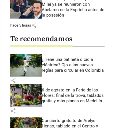
Milei ya se reunieron con
Abelardo de la Espriella antes de
la posesión
share
hace 5 horas
Te recomendamos
¿Tiene una patineta o cicla
eléctrica? Ojo a las nuevas
reglas para circular en Colombia
share
6 de agosto en la Feria de las
Flores: final de la trova, tablados
gratis y más planes en Medellín
share
Concierto gratuito de Arelys
Henao, tablado en el Centro y