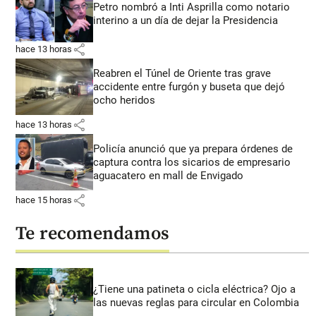
Petro nombró a Inti Asprilla como notario
interino a un día de dejar la Presidencia
share
hace 13 horas
Reabren el Túnel de Oriente tras grave
accidente entre furgón y buseta que dejó
ocho heridos
share
hace 13 horas
Policía anunció que ya prepara órdenes de
captura contra los sicarios de empresario
aguacatero en mall de Envigado
share
hace 15 horas
Te recomendamos
¿Tiene una patineta o cicla eléctrica? Ojo a
las nuevas reglas para circular en Colombia