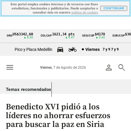
Este portal emplea cookies internas y de terceros con fines
estadísticos, funcionales y publicitarios. Puede aceptarlas o
CONTINUAR
consultar más en nuestra
politica de cookies
US$3342,60
1621,34 pts
$4178
$367
ORO
COLCAP
USD/COP
EUR/COP
Cintillo
▲ 8.20
▲ 0.67
▲ 0.42
de
Pico y Placa Medellín
Viernes
7 y 9
7 y 9
indicadores
económicos
menu
person
search
Viernes
, 7 de Agosto de 2026
Colombia
Temas recomendados
Benedicto XVI pidió a los
líderes no ahorrar esfuerzos
para buscar la paz en Siria