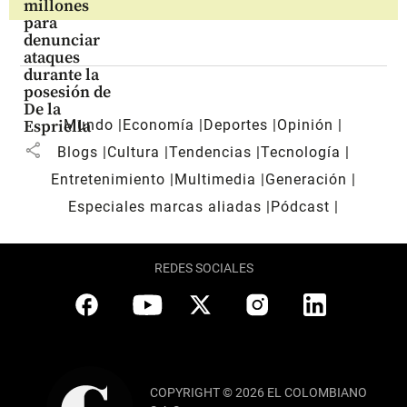
millones
para
denunciar
ataques
durante la
posesión de
De la
Mundo
Economía
Deportes
Opinión
Espriella
share
Blogs
Cultura
Tendencias
Tecnología
Entretenimiento
Multimedia
Generación
Especiales marcas aliadas
Pódcast
REDES SOCIALES
COPYRIGHT © 2026 EL COLOMBIANO