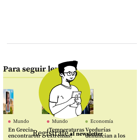
Para seguir leyendo
Mundo
Mundo
Economía
En Grecia
¡Temperaturas
Veedurías
Regístrate
al newsletter
encontraron
extremas!
denuncian a los