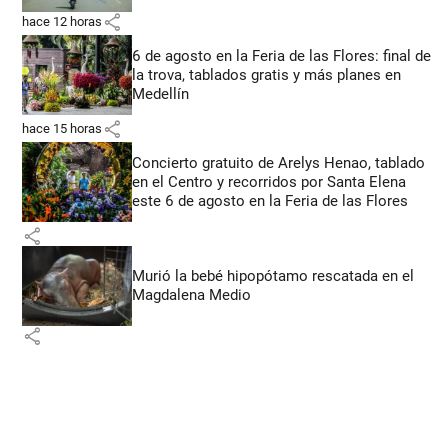
share
hace 12 horas
6 de agosto en la Feria de las Flores: final de
la trova, tablados gratis y más planes en
Medellín
share
hace 15 horas
Concierto gratuito de Arelys Henao, tablado
en el Centro y recorridos por Santa Elena
este 6 de agosto en la Feria de las Flores
share
Murió la bebé hipopótamo rescatada en el
Magdalena Medio
share