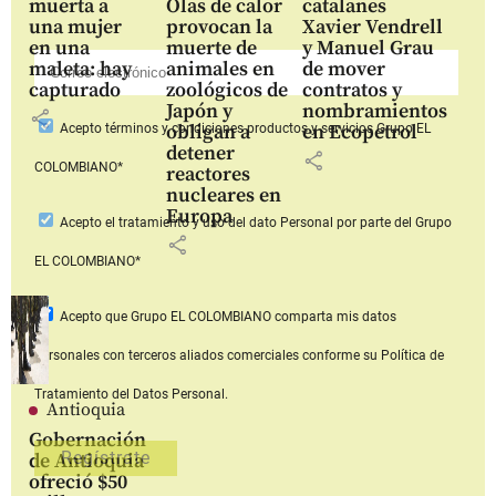
muerta a
Olas de calor
catalanes
una mujer
provocan la
Xavier Vendrell
en una
muerte de
y Manuel Grau
maleta: hay
animales en
de mover
capturado
zoológicos de
contratos y
Japón y
nombramientos
share
obligan a
en Ecopetrol
Acepto
términos y condiciones productos y servicios
Grupo EL
detener
share
COLOMBIANO*
reactores
nucleares en
Europa
Acepto
el tratamiento y uso del dato Personal
por parte del Grupo
share
EL COLOMBIANO*
Acepto que Grupo EL COLOMBIANO
comparta mis datos
personales con terceros aliados comerciales
conforme su Política de
Tratamiento del Datos Personal.
Antioquia
Gobernación
de Antioquia
ofreció $50