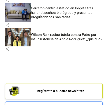
share
Cerraron centro estético en Bogotá tras
hallar desechos biológicos y presuntas
irregularidades sanitarias
share
Wilson Ruiz radicó tutela contra Petro por
insubsistencia de Angie Rodríguez, ¿qué dijo?
share
Regístrate a nuestro newsletter